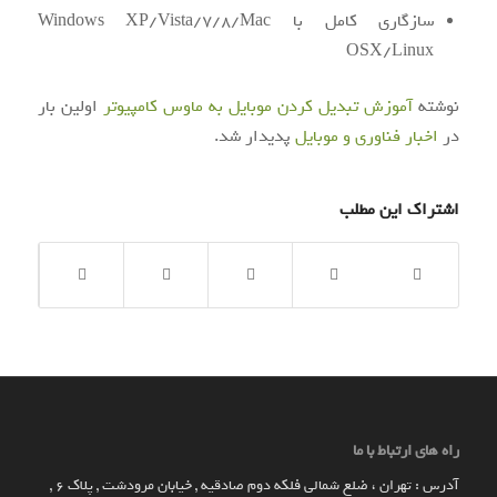
سازگاری کامل با Windows XP/Vista/7/8/Mac
OSX/Linux
نوشته
آموزش تبدیل کردن موبایل به ماوس کامپیوتر
اولین بار
در
اخبار فناوری و موبایل
پدیدار شد.
اشتراک این مطلب
راه های ارتباط با ما
آدرس : تهران ، ضلع شمالی فلکه دوم صادقیه , خیابان مرودشت , پلاک ۶ ,