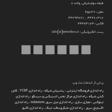
طبقه سوم شرقی , واحد ۸
تلفن : 45829
۴۴۲۶۰۳۱۶ _ 44293671
فکس : 44383163
پست الکترونیکی : info[at]netwebco.ir
برخی از خدمات نت وب
راه اندازي فروشگاه اينترنتي
،
پشتیبانی شبکه
،
راه اندازی VOIP
،
کابل
کشی شبکه
،
راه اندازی مرکز تماس الستیکس و سیسکو
،
راه اندازی
لینوکس
،
مجازی سازی
،
راه اندازی میل سرور mdaemon
،
راه اندازی
اکسچنج سرور
،
راه اندازی مایکروسافت لینک
،
راه اندازی اکتیو