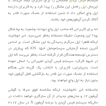
سیستم
فیس آی‌دی
مشکلاتی را برای کاربران ایجاد می‌کند. با
این‌حال
اپل
راه‌حل این مشکل را پیدا کرد و به کاربران دارنده
اپل واچ امکان داد تا ضمن استفاده از ماسک صورت قادر به
آنلاک کردن آی‌فون‌های خود باشند.
اما برای کاربرانی که صاحب اپل واچ نبودند؛ وضعیت به چه شکل
بود؟ این وضعیت حقیقتا منصفانه به‌نظر نمی‌رسید. خبر خوشایند
اینکه ظاهرا اپل سرگرم رسیدگی به این مشکل است. بر اساس
آخرین نسخه آزمایشی سیستم‌عامل iOS 15.4 که پیش‌تر در
دسترس توسعه‌دهندگان قرار گرفته است؛ به‌نظر می‌رسد که اپل
در شیوه کارکرد سیستم فیس آی‌دی تغییراتی را اعمال نموده
است. بدین‌ترتیب کاربران با انتخاب یک گزینه حتی هنگام
استفاده از ماسک صورت نیز قادر به بازگشایی قفل آی‌فون‌ خود
بدون نیاز به اپل واچ خواهند بود.
متاسفانه خبر ناخوشایند اینکه مشخصه فوق صرفا با گوشی
آی‌فون‌ 12 و مدل‌های جدیدتر از آن سازگاری خواهد داشت؛ در
حالی‌که سیستم فیس آی‌دی با عرضه آی‌فون X در سال 2017