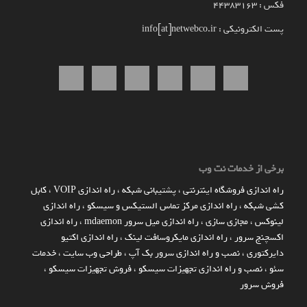
فکس : 44383163
پست الکترونیکی : info[at]netwebco.ir
برخی از خدمات نت وب
راه اندازي فروشگاه اينترنتي
،
پشتیبانی شبکه
،
راه اندازی VOIP
،
کابل
کشی شبکه
،
راه اندازی مرکز تماس الستیکس و سیسکو
،
راه اندازی
لینوکس
،
مجازی سازی
،
راه اندازی میل سرور mdaemon
،
راه اندازی
اکسچنج سرور
،
راه اندازی مایکروسافت لینک
،
راه اندازی اکتیو
دایرکتوری
،
نصب و راه اندازی سرور بک آپ
،
طراحی وب سایت
،
خدمات
سئو
،
نصب و راه اندازی تجهیزات سیسکو
،
فروش تجهیزات سیسکو
،
فروش سرور