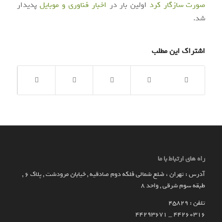
صورت سازگار کرد
اولین بار در
اخبار فناوری و موبایل
پدیدار
شد.
اشتراک این مطلب
راه های ارتباط با ما
آدرس : تهران ، ضلع شمالی فلکه دوم صادقیه , خیابان مرودشت , پلاک ۶ ,
طبقه سوم شرقی , واحد ۸
تلفن : 45829
۴۴۲۶۰۳۱۶ _ 44293671