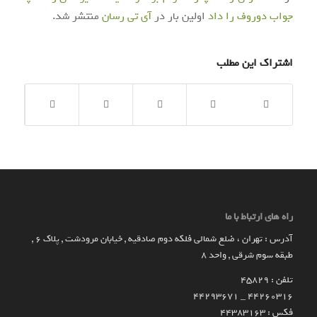
جواب دوروف را داد
اولین بار در
آی‌ تی‌ رسان
منتشر شد.
اشتراک این مطلب
راه های ارتباط با ما
آدرس : تهران ، ضلع شمالی فلکه دوم صادقیه , خیابان مرودشت , پلاک ۶ ,
طبقه سوم شرقی , واحد ۸
تلفن : 45829
۴۴۲۶۰۳۱۶ _ 44293671
فکس : 44383163