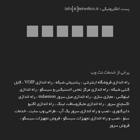
پست الکترونیکی : info[at]netwebco.ir
برخی از خدمات نت وب
راه اندازي فروشگاه اينترنتي
،
پشتیبانی شبکه
،
راه اندازی VOIP
،
کابل
کشی شبکه
،
راه اندازی مرکز تماس الستیکس و سیسکو
،
راه اندازی
لینوکس
،
مجازی سازی
،
راه اندازی میل سرور mdaemon
،
راه اندازی
اکسچنج سرور
،
راه اندازی مایکروسافت لینک
،
راه اندازی اکتیو
دایرکتوری
،
نصب و راه اندازی سرور بک آپ
،
طراحی وب سایت
،
خدمات
سئو
،
نصب و راه اندازی تجهیزات سیسکو
،
فروش تجهیزات سیسکو
،
فروش سرور