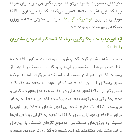
پدیده‌ای به‌صورت بالقوه می‌تواند موجب گمراهی خریداران شود؛
چرا که این افراد احتمالا تصور می‌کنند که با خریداری GPU
موبایلی بر روی
نوت‌بوک گیمینگ
خود از قدرتی مشابه ورژن
دسکتاپی بهره‌مند خواهند شد.
آیا انویدیا با عدم به‌کارگیری حرف
M
قصد گمراه نمودن مشتریان
را دارد؟
بایستی خاطرنشان کرد که پیش‌تر انویدیا به منظور اشاره به
GPUهای موبایلی مخصوص لپ‌تاپ و کارآیی ضعیف‌تر آن‌ها از
پسوند M در نام این محصولات استفاده می‌کرد؛ اما با عرضه
سری پاسکال از این اقدام صرف‌نظر نمود. با توجه به عقب‌گرد
نسبی کارآیی GPUهای موبایلی در مقایسه با مدل‌های دسکتاپی،
عدم به‌کارگیری هرگونه نماد متمایزکننده اقدامی ناعادلانه به‌نظر
می‌رسد. انتقادات مطرح شده پیرامون شمای نام‌گذاری انویدیا
برای GPUهای موبایلی سری RTX با توجه به کارآیی واقعی آن‌ها
نسبت به ورژن‌های دسکتاپی، موضوع تازه‌ای نیست. با این‌حال
برخی مشتریان معتقدند که این شیوه نام‌گذاری تا حدودی مبهم و