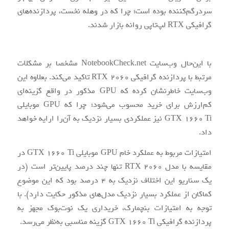
سردرگم‌کننده بوده است؛ چرا که در وهله نخست، پردازنده‌های
گرافیکی RTX لپ‌تاپی روانه بازار شدند.
با این‌حال وب‌سایت NotebookCheck.net مشخصا بر مشکلات
مرتبط با پردازنده گرافیکی RTX 2060 تاکید می‌کند. بعلاوه این
وب‌سایت خاطرنشان کرده که GPU مذکور در واقع گزینه‌ای
کم‌ارزش برای خرید محسوب می‌شود؛ چرا که GPU موبایلی
GTX 1660 Ti نیز عملکردی بسیار نزدیک به آن‌را ارایه خواهد
داد.
امتیازات مربوط به عملکرد خام GPU موبایلی GTX 1660 Ti در
مقایسه با مدل RTX 2060 تنها چند درصد پایین‌تر است (در
یک سناریو این اختلاف نزدیک به 4 درصد بود که این موضوع
کماکان از عملکرد بسیار نزدیک مدل‌های مذکور حکایت دارد). با
توجه به امتیازات بنچمارک، خریداری یک نوت‌بوک مجهز به
پردازنده گرافیکی GTX 1660 Ti گزینه مناسبی به‌نظر می‌رسد.