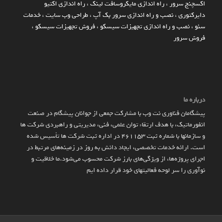
اکسچنج سرور
،
راه اندازی مایکروسافت لینک
،
راه اندازی اکتیو
دایرکتوری
،
نصب و راه اندازی سرور بک آپ
،
طراحی وب سایت
،
خدمات
سئو
،
نصب و راه اندازی تجهیزات سیسکو
،
فروش تجهیزات سیسکو
،
فروش سرور
درباره ما
پیشگامان فناوری نت وب با مشارکت جمعی از جوانان پیشگام در صنعت
انفورماتیک، با هدف ارتقاء توان علمی، فنی، مدیریتی و راهبردی شرکت ها
و سازمان­ها با شماره ثبت 461153 در اداره ثبت شرکت ها تأسیس شده
است. ارائه خدمات تخصصی، ایجاد دانش به‌ روز در زمینه‌های مرتبط در
اجرای پروژه‌ها، از ویژگی‌های بارز شرکت محسوب می‌شود.ما خلاقیت و
نوآوری را سر لوحه فعالیتهای خود قرار داده ایم