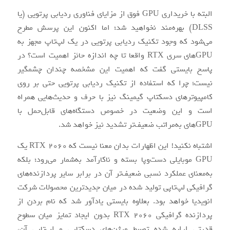
البته با خریداری GPU فوق از مزایای فناوری ردیابی پرتویی (یا
DLSS) بهره‌مند نخواهید شد؛ اما اکنون این پرسش مطرح
می‌شود که وجود تکنیک ردیابی پرتویی در یک لپ‌تاپ مجهز به
GPUهای سری RTX واقعا تا چه اندازه حائز اهمیت است؟ در
پاسخ بایستی گفت که اهمیت این مشخصه چندان چشمگیر
نیست؛ چرا که استفاده از تکنیک ردیابی پرتویی حتی بر روی
کامپیوترهای دسکتاپ گیمینگ نیز با حرف و حدیث‌هایی همراه
است و این وضعیت در خصوص دستگاه‌های قابل‌حمل با
GPUهای به‌مراتب ضعیف‌تر تشدید نیز خواهد شد.
اشتباه نکنید! این اظهارات بدان معنا نیست که RTX 2060 یک
GPU موبایلی دست‌وپا بسته و ناکارآمد به‌شمار می‌رود؛ بلکه
به‌معنای عملکرد نسبی ضعیف‌تر آن در برابر سایر پردازنده‌های
گرافیکی لپ‌تاپی تولید شده در میان جدیدترین محصولات شرکت
انویدیا خواهد بود. بعلاوه بایستی یادآور شد که نام بردن از
پردازنده گرافیکی RTX 2060 بدون ایجاد تمایز میان سطوح
قدرتی ارایه شده توسط ورژن‌های دسکتاپی و لپ‌تاپی آن،