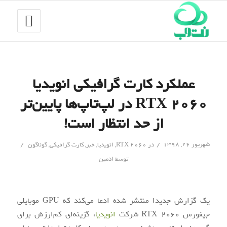
عملکرد کارت گرافیکی انویدیا
RTX 2060 در لپ‌تاپ‌ها پایین‌تر
از حد انتظار است!
/
/
شهریور ۲۶, ۱۳۹۸
در
RTX 2060
,
انویدیا
,
خبر
,
کارت گرافیکی
,
گوناگون
توسط
ادمین
یک گزارش جدیدا منتشر شده ادعا می‌کند که GPU موبایلی
جیفورس RTX 2060 شرکت
انویدیا
، گزینه‌ای کم‌ارزش برای