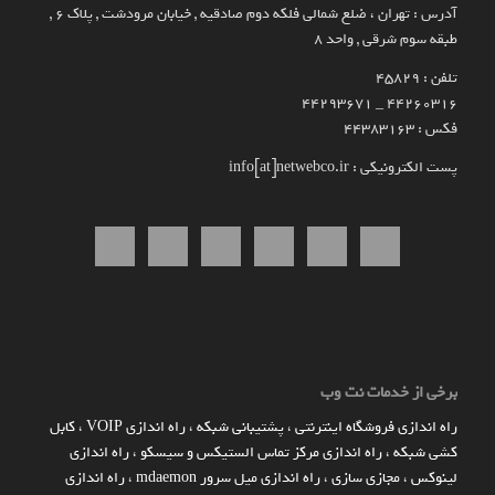
آدرس : تهران ، ضلع شمالی فلکه دوم صادقیه , خیابان مرودشت , پلاک ۶ ,
طبقه سوم شرقی , واحد ۸
تلفن : 45829
۴۴۲۶۰۳۱۶ _ 44293671
فکس : 44383163
پست الکترونیکی : info[at]netwebco.ir
برخی از خدمات نت وب
راه اندازي فروشگاه اينترنتي
،
پشتیبانی شبکه
،
راه اندازی VOIP
،
کابل
کشی شبکه
،
راه اندازی مرکز تماس الستیکس و سیسکو
،
راه اندازی
لینوکس
،
مجازی سازی
،
راه اندازی میل سرور mdaemon
،
راه اندازی