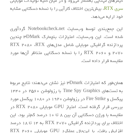
گیمرهای لپ‌تاپی به‌شمار می‌رود و در میان کلیه تولیدات موبایلی
سری RTX
، بیش‌ترین اختلاف کارآیی را با نسخه دسکتاپی مشابه
خود ارایه می‌دهد.
این جمع‌بندی توسط وب‌سایت Notebookcheck.net گردآوری
شده است. این وب‌سایت، امتیازات بنچمارک 3DMark چندین
پردازنده گرافیکی موبایلی شامل مدل‌های RTX 2080 ،RTX
2070 و RTX 2060 را با نسخه دسکتاپی متناظر آن‌ها مورد
مقایسه قرار داده است.
همان‌طور که امتیازات 3Dmark نیز نشان می‌دهند؛ نتایج مربوط
به تست‌های Time Spy Graphics با رزولوشن 2560 در 1440
پیکسل و Fire Strike در رزولوشن 1920 در 1080 پیکسل مورد
بررسی قرار گرفته است. امتیاز GPU موبایلی RTX 2080 در
مقایسه با ورژن دسکتاپی آن بین 8 تا 10 درصد کم‌تر بود. این
اختلاف برای پردازنده گرافیکی RTX 2070 به 14 تا 18 درصد
افزایش یافت. با این‌حال عملکرد GPU موبایلی RTX 2060