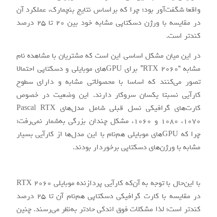
واقعا شگفت‌آور بود؛ چرا که براساس نتایج بنچمارک، عملکرد آن
در مقایسه با ورژن دسکتاپی مشابه خود بین 20 تا 25 درصد
کندتر است.
در این میان مشکل اساسی این است که مشتریان با مشاهده نام
مشابه “RTX 2060” برای GPUهای موبایلی و دسکتاپی احتمالا
تصور می‌کنند که اساسا با محصولاتی مشابه و دارای سطوح
کارآیی نسبتا یکسان سروکار دارند. این وضعیت در خصوص
کارت‌های گرافیکی نسل قبلی شامل مدل‌های Pascal RTX
1080 ،1070 و 1060، مشکل چندان بزرگی به‌شمار نمی‌رفت؛
چرا که GPUهای موبایلی هم‌نام با این مدل‌ها از کارآیی بسیار
مشابه با ورژن‌های دسکتاپی برخوردار بودند.
با این‌حال با توجه به آن‌که کارآیی پردازنده موبایلی RTX 2060
در مقایسه با کارت گرافیکی دسکتاپی هم‌نام آن تا 25 درصد
کندتر است؛ لذا مشکلات فوق اندکی حادتر به‌نظر می‌رسند. چنین