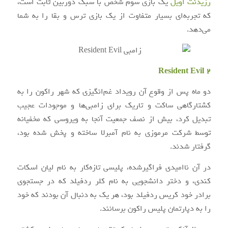
رزیدنت اویل
یک بازی سوم شخص با سبک دوربین ثابت است،
که تجربه‌ای بسیار متفاوت از یک بازی ترس و بقا را به شما
می‌دهد.
Resident Evil 2
دو ماه پس از وقوع آن رویداد غم‌انگیزی که شهر راکون را به
کشتارگاهی ساکت و تاریک برای زامبی‌ها و موجودات عجیب
تبدیل کرد، بیش از نصف جمعیت آنجا به ویروسی که مخفیانه
توسط شرکت مرموزی به نام آمبرلا ساخته و پخش شده بود،
گرفتار شدند.
در آن ناامیدی فراگیرشده، پلیسی تازه‌کار به نام لیان اسکات
کندی، و دختر دانشجویی به نام کلر ردفیلد که در جستجوی
برادر خود کریس ردفیلد بود، هر یک به دنبال آن بودند که خود
را به دپارتمان پلیس راکون برسانند.