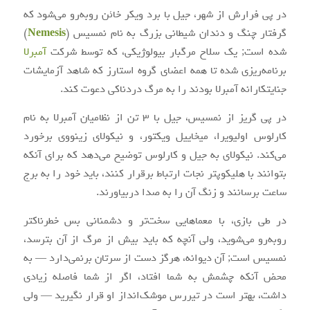
در پی فرارش از شهر، جیل با برد ویکر خائن روبه‌رو می‌شود که
گرفتار چنگ و دندان شیطانی بزرگ به نام نمسیس (
Nemesis
)
شده است; یک سلاح مرگبار بیولوژیکی، که توسط شرکت
آمبرلا
برنامه‌ریزی شده تا همه اعضای گروه استارز که شاهد آزمایشات
جنایتکارانه آمبرلا بودند را به مرگ دردناکی دعوت کند.
در پی گریز از نمسیس، جیل با ۳ تن از نظامیان آمبرلا به نام
کارلوس اولیویرا، میخاییل ویکتور، و نیکولای زینووی برخورد
می‌کند. نیکولای به جیل و کارلوس توضیح می‌دهد که برای آنکه
بتوانند با هلیکوپتر نجات ارتباط برقرار کنند، باید خود را به برج
ساعت برسانند و زنگ آن را به صدا دربیاورند.
در طی بازی، با معماهایی سخت‌تر و دشمنانی بس خطرناکتر
روبه‌رو می‌شوید، ولی آنچه که باید بیش از مرگ از آن بترسد،
نمسیس است; آن دیوانه، هرگز دست از سرتان برنمی‌دارد — به
محض آنکه چشمش به شما افتاد، اگر از شما فاصله زیادی
داشت، بهتر است در تیررس موشک‌انداز او قرار نگیرید — ولی