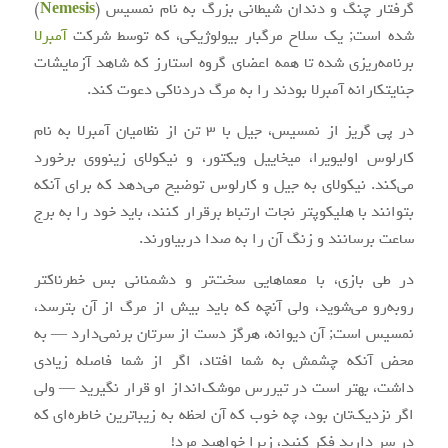
گرفتار چنگ و دندان شیطانی بزرگ به نام نمسیس (
Nemesis
)
شده است; یک سلاح مرگبار بیولوژیکی، که توسط شرکت
آمبرلا
برنامه‌ریزی شده تا همه اعضای گروه استارز که شاهد آزمایشات
جنایتکارانه آمبرلا بودند را به مرگ دردناکی دعوت کند.
در پی گریز از نمسیس، جیل با ۳ تن از نظامیان آمبرلا به نام
کارلوس اولیویرا، میخاییل ویکتور، و نیکولای زینووی برخورد
می‌کند. نیکولای به جیل و کارلوس توضیح می‌دهد که برای آنکه
بتوانند با هلیکوپتر نجات ارتباط برقرار کنند، باید خود را به برج
ساعت برسانند و زنگ آن را به صدا دربیاورند.
در طی بازی، با معماهایی سخت‌تر و دشمنانی بس خطرناکتر
روبه‌رو می‌شوید، ولی آنچه که باید بیش از مرگ از آن بترسد،
نمسیس است; آن دیوانه، هرگز دست از سرتان برنمی‌دارد — به
محض آنکه چشمش به شما افتاد، اگر از شما فاصله زیادی
داشت، بهتر است در تیررس موشک‌انداز او قرار نگیرید — ولی
اگر نزدیک‌تان بود، چه خوب که آن لحظه به زیباترین خاطره‌ای که
در سر دارید فکر کنید، زیرا خواهید مرد!