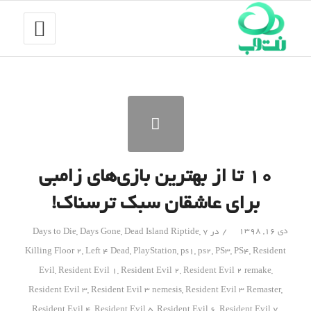
۱۰ تا از بهترین بازی‌های زامبی
برای عاشقان سبک ترسناک!
/
دی ۱۶, ۱۳۹۸
در
7 Days to Die
,
Dead Island Riptide
,
Days Gone
,
Killing Floor 2
,
Left 4 Dead
,
PlayStation
,
ps1
,
ps2
,
PS3
,
PS4
,
Resident
Evil
,
Resident Evil 1
,
Resident Evil 2
,
Resident Evil 2 remake
,
Resident Evil 3
,
Resident Evil 3 nemesis
,
Resident Evil 3 Remaster
,
Resident Evil 4
,
Resident Evil 5
,
Resident Evil 6
,
Resident Evil 7
,