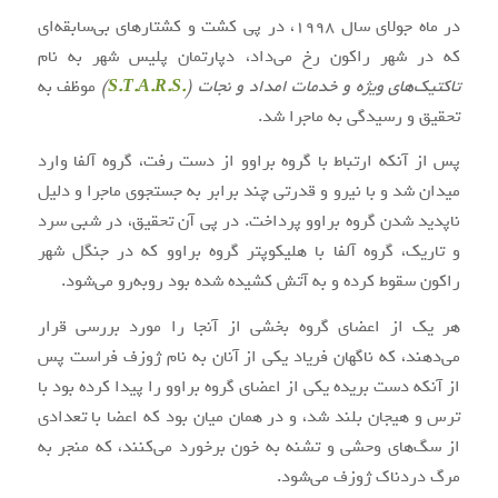
در ماه جولای سال ۱۹۹۸، در پی کشت و کشتارهای بی‌سابقه‌ای
که در شهر راکون رخ می‌داد، دپارتمان پلیس شهر به نام
تاکتیک‌های ویژه و خدمات امداد و نجات (
.S.T.A.R.S
)
موظف به
تحقیق و رسیدگی به ماجرا شد.
پس از آنکه ارتباط با گروه براوو از دست رفت، گروه آلفا وارد
میدان شد و با نیرو و قدرتی چند برابر به جستجوی ماجرا و دلیل
ناپدید شدن گروه براوو پرداخت. در پی آن تحقیق، در شبی سرد
و تاریک، گروه آلفا با هلیکوپتر گروه براوو که در جنگل شهر
راکون سقوط کرده و به آتش کشیده شده بود روبه‌رو می‌شود.
هر یک از اعضای گروه بخشی از آنجا را مورد بررسی قرار
می‌دهند، که ناگهان فریاد یکی از آنان به نام ژوزف فراست پس
از آنکه دست بریده یکی از اعضای گروه براوو را پیدا کرده بود با
ترس و هیجان بلند شد، و در همان میان بود که اعضا با تعدادی
از سگ‌های وحشی و تشنه به خون برخورد می‌کنند، که منجر به
مرگ دردناک ژوزف می‌شود.