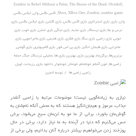
Zombie in Rebel Without a Pulse
,
The House of the Dead: Overkill
,
zombie game
,
Zombie
,
XBox One
,
Xbox
,
اکس باکس وان
,
ایکس باکس
وان
,
بازی
,
بازی استراتژی
,
بازی اکس باکس
,
بازی اکشن
,
بازی ایکس باکس
,
بازی
ترس و بقا
,
بازی ترسناک
,
بازی جدید
,
بازی جنگی
,
بازی خشن
,
بازی خوب
,
بازی
خونی
,
بازی زامبی
,
بازی سگا
,
بازی فکری
,
بازی قدیمی
,
بازی ماجراجویی
,
بازی
ماجرایی
,
بازی هیجان انگیز
,
بازی پی اس فور
,
بازی کامپیوتری
,
بازی گوشی
,
برترین‌ها
,
برگزیده
,
بهترین بازی
,
بهترین بازی ها
,
تحلیلی
,
ترسناک
,
جنگ
,
حمله
زامبی ها
,
خون آشام
,
خوناشام
,
خونخار
,
خونخوار
,
دانلود بازی
,
رزیدنت اویل
,
/
زامبی
,
زامبی ها
توسط
ادمین
نیازی به زیاده‌گویی نیست! موضوعات مرتبط با زامبی آنقدر
جذاب، مرموز و هیجان‌انگیز هستند که به محض آنکه نام‌شان به
گوش‌مان بخورد، برخی از ما مو به تن‌مان سیخ می‌شود، برخی
حس می‌کنیم که دنیا در آینده به ما نیاز دارد، برخی در حال
پوزخند زدن می‌خواهیم بیشتر درباره آنان بدانیم، ولی برخی از