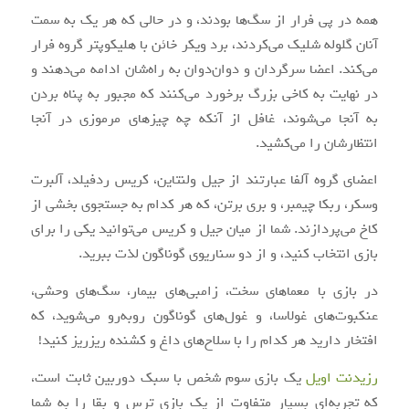
همه در پی فرار از سگ‌ها بودند، و در حالی که هر یک به سمت
آنان گلوله شلیک می‌کردند، برد ویکر خائن با هلیکوپتر گروه فرار
می‌کند. اعضا سرگردان و دوان‌دوان به راه‌شان ادامه می‌دهند و
در نهایت به کاخی بزرگ برخورد می‌کنند که مجبور به پناه بردن
به آنجا می‌شوند، غافل از آنکه چه چیزهای مرموزی در آنجا
انتظارشان را می‌کشید.
اعضای گروه آلفا عبارتند از جیل ولنتاین، کریس ردفیلد، آلبرت
وسکر، ربکا چیمبر، و بری برتن، که هر کدام به جستجوی بخشی از
کاخ می‌پردازند. شما از میان جیل و کریس می‌توانید یکی را برای
بازی انتخاب کنید، و از دو سناریوی گوناگون لذت ببرید.
در بازی با معماهای سخت، زامبی‌های بیمار، سگ‌های وحشی،
عنکبوت‌های غولاسا، و غول‌های گوناگون روبه‌رو می‌شوید، که
افتخار دارید هر کدام را با سلاح‌های داغ و کشنده ریزریز کنید!
رزیدنت اویل
یک بازی سوم شخص با سبک دوربین ثابت است،
که تجربه‌ای بسیار متفاوت از یک بازی ترس و بقا را به شما