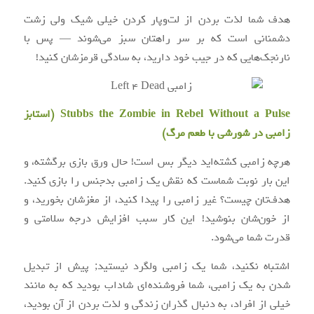
هدف شما لذت بردن از لت‌وپار کردن خیلی شیک ولی زشت
دشمنانی است که بر سر راهتان سبز می‌شوند — پس با
نارنجک‌هایی که در جیب خود دارید، به سادگی قرمزشان کنید!
Stubbs the Zombie in Rebel Without a Pulse (استابز
زامبی در شورشی با طعم مرگ)
هرچه زامبی کشته‌اید دیگر بس است! حال ورق بازی برگشته، و
این بار نوبت شماست که نقش یک زامبی بدجنس را بازی کنید.
هدف‌تان چیست؟ غیر زامبی را پیدا کنید، از مغزشان بخورید، و
از خون‌شان بنوشید! این کار سبب افزایش درجه سلامتی و
قدرت شما می‌شود.
اشتباه نکنید، شما یک زامبی ولگرد نیستید; پیش از تبدیل
شدن به یک زامبی، شما فروشنده‌ای شاداب بودید که به مانند
خیلی از افراد، به دنبال گذران زندگی و لذت بردن از آن بودید،