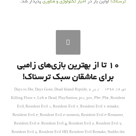
ترسناک!
اولین بار در
اخبار تکنولوژی و فناوری
پدیدار شد.
۱۰ تا از بهترین بازی‌های زامبی
برای عاشقان سبک ترسناک!
/
دی ۱۶, ۱۳۹۸
در
7 Days to Die
,
Dead Island Riptide
,
Days Gone
,
Killing Floor 2
,
Left 4 Dead
,
PlayStation
,
ps1
,
ps2
,
PS3
,
PS4
,
Resident
Evil
,
Resident Evil 1
,
Resident Evil 2
,
Resident Evil 2 remake
,
Resident Evil 3
,
Resident Evil 3 nemesis
,
Resident Evil 3 Remaster
,
Resident Evil 4
,
Resident Evil 5
,
Resident Evil 6
,
Resident Evil 7
,
Resident Evil 8
,
Resident Evil HD
,
Resident Evil Remake
,
Stubbs the