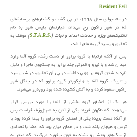
Resident Evil
در ماه جولای سال ۱۹۹۸، در پی کشت و کشتارهای بی‌سابقه‌ای
که در شهر راکون رخ می‌داد، دپارتمان پلیس شهر به نام
تاکتیک‌های ویژه و خدمات امداد و نجات (
.S.T.A.R.S
)
موظف به
تحقیق و رسیدگی به ماجرا شد.
پس از آنکه ارتباط با گروه براوو از دست رفت، گروه آلفا وارد
میدان شد و با نیرو و قدرتی چند برابر به جستجوی ماجرا و دلیل
ناپدید شدن گروه براوو پرداخت. در پی آن تحقیق، در شبی سرد
و تاریک، گروه آلفا با هلیکوپتر گروه براوو که در جنگل شهر
راکون سقوط کرده و به آتش کشیده شده بود روبه‌رو می‌شود.
هر یک از اعضای گروه بخشی از آنجا را مورد بررسی قرار
می‌دهند، که ناگهان فریاد یکی از آنان به نام ژوزف فراست پس
از آنکه دست بریده یکی از اعضای گروه براوو را پیدا کرده بود با
ترس و هیجان بلند شد، و در همان میان بود که اعضا با تعدادی
از سگ‌های وحشی و تشنه به خون برخورد می‌کنند، که منجر به