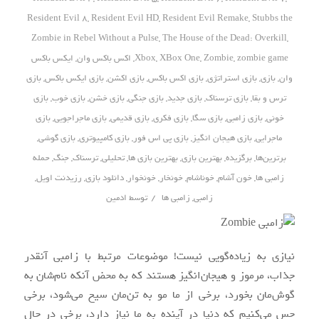
Resident Evil 8
,
Resident Evil HD
,
Resident Evil Remake
,
Stubbs the
Zombie in Rebel Without a Pulse
,
The House of the Dead: Overkill
,
zombie game
,
Zombie
,
XBox One
,
Xbox
,
اکس باکس وان
,
ایکس باکس
وان
,
بازی
,
بازی استراتژی
,
بازی اکس باکس
,
بازی اکشن
,
بازی ایکس باکس
,
بازی
ترس و بقا
,
بازی ترسناک
,
بازی جدید
,
بازی جنگی
,
بازی خشن
,
بازی خوب
,
بازی
خونی
,
بازی زامبی
,
بازی سگا
,
بازی فکری
,
بازی قدیمی
,
بازی ماجراجویی
,
بازی
ماجرایی
,
بازی هیجان انگیز
,
بازی پی اس فور
,
بازی کامپیوتری
,
بازی گوشی
,
برترین‌ها
,
برگزیده
,
بهترین بازی
,
بهترین بازی ها
,
تحلیلی
,
ترسناک
,
جنگ
,
حمله
زامبی ها
,
خون آشام
,
خوناشام
,
خونخار
,
خونخوار
,
دانلود بازی
,
رزیدنت اویل
,
/
زامبی
,
زامبی ها
توسط
ادمین
نیازی به زیاده‌گویی نیست! موضوعات مرتبط با زامبی آنقدر
جذاب، مرموز و هیجان‌انگیز هستند که به محض آنکه نام‌شان به
گوش‌مان بخورد، برخی از ما مو به تن‌مان سیخ می‌شود، برخی
حس می‌کنیم که دنیا در آینده به ما نیاز دارد، برخی در حال