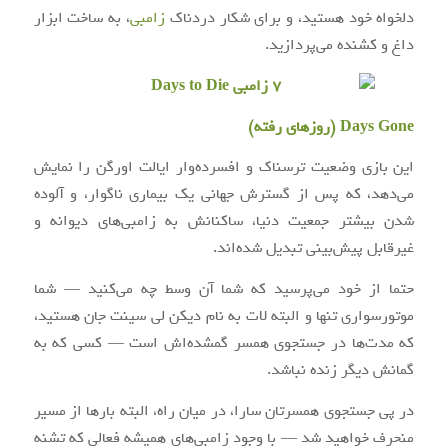
دلخواه خود هستید، و برای شکار دردناک
زامبی
، به ساخت ابزار
داغ و کشنده می‌پردازید.
Days Gone (روزهای رفته)
این بازی وضعیت ترسناک و افسرده‌وار ایالت اورگن را نمایش
می‌دهد، که پس از گسترش جهانی یک بیماری ناگوار، و آلوده
شدن بیشتر جمعیت دنیا، ساکنانش به زامبی‌های دیوانه و
غیرقابل پیش‌بینی تبدیل شده‌اند.
حتما از خود می‌پرسید که شما آن وسط چه می‌کنید — شما
موتور‌سواری تنها و البته لات به نام دیکن لی سینت جان هستید،
که مدت‌ها در جستجوی همسر گمشده‌اش است — کسی که به
گمانش دیگر زنده نباشد.
در پی جستجوی همسرتان سارا، در میان راه، البته بارها از مسیر
منحرف خواهید شد — با وجود زامبی‌های همیشه فعالی که تشنه