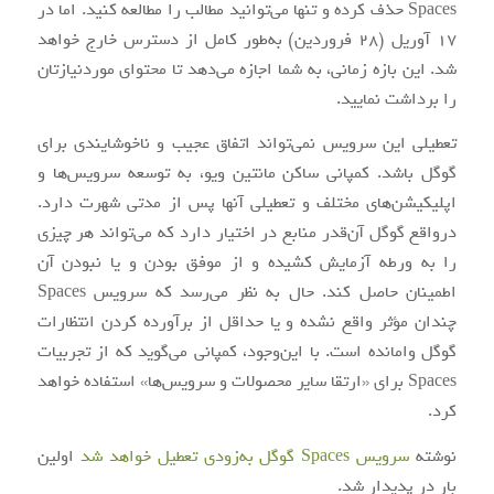
Spaces حذف کرده و تنها
می‌توانید
مطالب را مطالعه کنید. اما در
17
آوریل (
28
فروردین)
به‌طور
کامل از دسترس خارج خواهد
شد. این بازه زمانی، به شما اجازه
می‌دهد
تا محتوای
موردنیازتان
را برداشت نمایید.
تعطیلی این سرویس
نمی‌تواند
اتفاق عجیب و ناخوشایندی برای
گوگل باشد. کمپانی ساکن
مانتین
ویو
، به توسعه
سرویس‌ها
و
اپلیکیشن‌
های مختلف و تعطیلی آنها پس از مدتی شهرت دارد.
درواقع
گوگل
آن‌قدر
منابع در اختیار دارد که
می‌تواند
هر چیزی
را به ورطه آزمایش کشیده و از موفق بودن و یا نبودن آن
اطمینان حاصل کند. حال به نظر
می‌رسد
که سرویس Spaces
چندان
مؤثر
واقع نشده و یا حداقل از برآورده کردن انتظارات
گوگل وامانده است.
با این‌وجود
، کمپانی
می‌گوید
که از تجربیات
Spaces برای «ارتقا سایر محصولات و
سرویس‌ها
» استفاده خواهد
کرد.
نوشته
سرویس Spaces گوگل به‌زودی تعطیل خواهد شد
اولین
بار در
پدیدار شد.