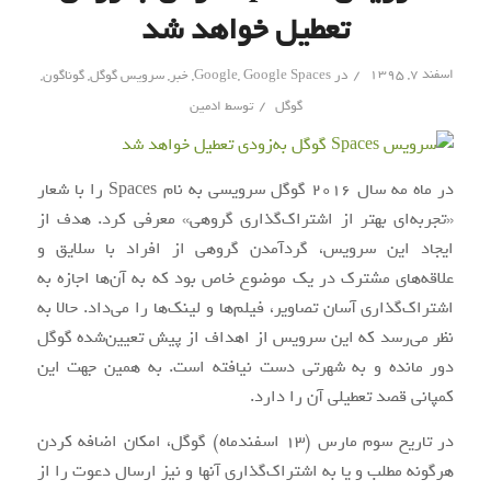
تعطیل خواهد شد
/
اسفند ۷, ۱۳۹۵
در
Google Spaces
,
Google
,
خبر
,
سرویس گوگل
,
گوناگون
,
/
گوگل
توسط
ادمین
در
ماه
مه
سال
2016
گوگل سرویسی به نام Spaces را با شعار
«
تجربه‌ای
بهتر از
اشتراک‌گذاری
گروهی» معرفی کرد. هدف از
ایجاد این سرویس،
گردآمدن
گروهی از افراد با سلایق و
علاقه‌های
مشترک در
یک
موضوع خاص بود که به
آن‌ها
اجازه به
اشتراک‌گذاری
آسان تصاویر،
فیلم‌ها
و
لینک‌ها
را
می‌داد
. حالا به
نظر
می‌رسد
که این سرویس از اهداف از پیش
تعیین‌شده
گوگل
دور
مانده
و به شهرتی دست نیافته است. به همین جهت این
کمپانی قصد تعطیلی آن را دارد.
در تاریخ
سوم
مارس (
13
اسفندماه
) گوگل، امکان اضافه کردن
هرگونه مطلب و یا به
اشتراک‌گذاری
آنها و نیز ارسال دعوت را از