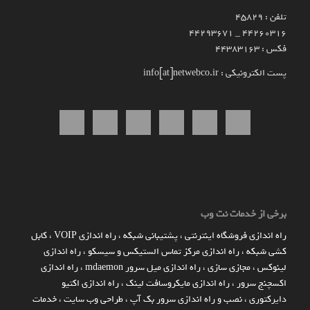
تلفن : 45829
۴۴۲۶۰۳۱۶ _ 44293671
فکس : 44383163
پست الکترونیکی : info[at]netwebco.ir
برخی از خدمات نت وب
راه اندازي فروشگاه اينترنتي
،
پشتیبانی شبکه
،
راه اندازی VOIP
،
کابل
کشی شبکه
،
راه اندازی مرکز تماس الستیکس و سیسکو
،
راه اندازی
لینوکس
،
مجازی سازی
،
راه اندازی میل سرور mdaemon
،
راه اندازی
اکسچنج سرور
،
راه اندازی مایکروسافت لینک
،
راه اندازی اکتیو
دایرکتوری
،
نصب و راه اندازی سرور بک آپ
،
طراحی وب سایت
،
خدمات