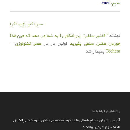
منبع:
cnet
عصر تکنولوژی، تکرا
نوشته
” قاشق سلفی” این امکان را به شما می دهد که حین غذا
خوردن عکس سلفی بگیرید
اولین بار در
عصر تکنولوژی -
Techera
پدیدار شد.
راه های ارتباط با ما
آدرس : تهران ، ضلع شمالی فلکه دوم صادقیه , خیابان مرودشت , پلاک ۶ ,
طبقه سوم شرقی , واحد ۸