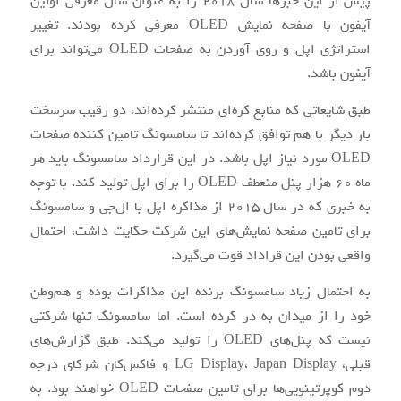
پیش از این خبرها سال ۲۰۱۸ را به عنوان سال معرفی اولین
آیفون با صفحه نمایش OLED معرفی کرده بودند. تغییر
استراتژی اپل و روی آوردن به صفحات OLED می‌تواند برای
آیفون باشد.
طبق شایعاتی که منابع کره‌ای منتشر کرده‌اند، دو رقیب سرسخت
بار دیگر با هم توافق کرده‌اند تا سامسونگ تامین کننده صفحات
OLED مورد نیاز اپل باشد. در این قرارداد سامسونگ باید هر
ماه ۶۰ هزار پنل منعطف OLED را برای اپل تولید کند. با توجه
به خبری که در سال ۲۰۱۵ از مذاکره اپل با ال‌جی و سامسونگ
برای تامین صفحه نمایش‌های این شرکت حکایت داشت، احتمال
واقعی بودن این قراداد قوت می‌گیرد.
به احتمال زیاد سامسونگ برنده این مذاکرات بوده و هم‌وطن
خود را از میدان به در کرده است. اما سامسونگ تنها شرکتی
نیست که پنل‌های OLED را تولید می‌کند. طبق گزارش‌های
قبلی، LG Display، Japan Display و فاکس‌کان شرکای درجه
دوم کوپرتینویی‌ها برای تامین صفحات OLED خواهند بود. به