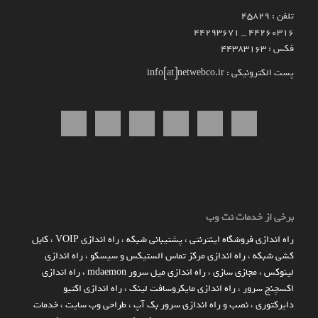
تلفن : 45829
۴۴۲۶۰۳۱۶ _ 44293671
فکس : 44383163
پست الکترونیکی : info[at]netwebco.ir
برخی از خدمات نت وب
راه اندازي فروشگاه اينترنتي
،
پشتیبانی شبکه
،
راه اندازی VOIP
،
کابل
کشی شبکه
،
راه اندازی مرکز تماس الستیکس و سیسکو
،
راه اندازی
لینوکس
،
مجازی سازی
،
راه اندازی میل سرور mdaemon
،
راه اندازی
اکسچنج سرور
،
راه اندازی مایکروسافت لینک
،
راه اندازی اکتیو
دایرکتوری
،
نصب و راه اندازی سرور بک آپ
،
طراحی وب سایت
،
خدمات