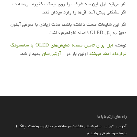
نظر می‌آید اپل این سه شرکت را روی نیمکت ذخیره می‌نشاند تا
اگر مشکلی پیش آمد، آن‌ها را وارد میدان کند.
اگر این شایعات صحت داشته باشد، مدت زیادی با معرفی آیفون
مجهز به پنل OLED فاصله نخواهیم داشت!
نوشته
اپل برای تامین صفحه نمایش‌های OLED با سامسونگ
قرارداد امضا می‌کند
اولین بار در
- آی‌تی‌رسان
پدیدار شد.
راه های ارتباط با ما
آدرس : تهران ، ضلع شمالی فلکه دوم صادقیه , خیابان مرودشت , پلاک ۶ ,
طبقه سوم شرقی , واحد ۸