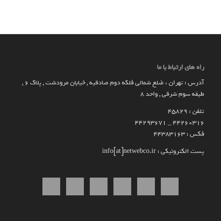
راه های ارتباط با ما
آدرس : تهران ، ضلع شمالی فلکه دوم صادقیه , خیابان مرودشت , پلاک ۶ ,
طبقه سوم شرقی , واحد ۸
تلفن : 45829
۴۴۲۶۰۳۱۶ _ 44293671
فکس : 44383163
پست الکترونیکی : info[at]netwebco.ir