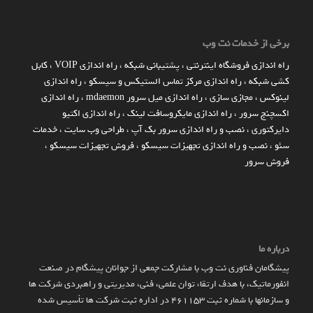
برخی از خدمات نت وب
راه اندازي فروشگاه اينترنتي
،
پشتیبانی شبکه
،
راه اندازی VOIP
،
کابل
کشی شبکه
،
راه اندازی مرکز تماس الستیکس و سیسکو
،
راه اندازی
لینوکس
،
مجازی سازی
،
راه اندازی میل سرور mdaemon
،
راه اندازی
اکسچنج سرور
،
راه اندازی مایکروسافت لینک
،
راه اندازی اکتیو
دایرکتوری
،
نصب و راه اندازی سرور بک آپ
،
طراحی وب سایت
،
خدمات
سئو
،
نصب و راه اندازی تجهیزات سیسکو
،
فروش تجهیزات سیسکو
،
فروش سرور
درباره ما
پیشگامان فناوری نت وب با مشارکت جمعی از جوانان پیشگام در صنعت
انفورماتیک، با هدف ارتقاء توان علمی، فنی، مدیریتی و راهبردی شرکت ها
و سازمان­ها با شماره ثبت 461153 در اداره ثبت شرکت ها تأسیس شده