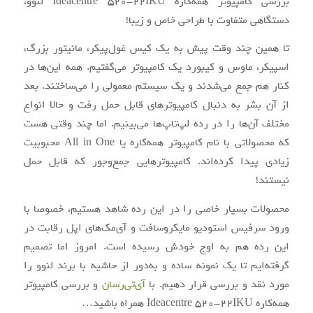
بررسی کامپیوتر همه‌کاره Ideacentre 520-22IKU لنوو،
دستگاهی متفاوت با طراحی خاص و زیبا!
تا همین چند وقت پیش به یک کیس غول‌پیکر، مانیتور بزرگ،
اسپیکر،‌ ماوس و کیبورد یک کامپیوتر می‌گفتیم. همه این‌ها در
کنار هم جمع می‌شدند و یک سیستم معمولی را می‌ساختند. بعد
از آن بشر به دنبال کامپیوترهای قابل حمل رفت و حالا انواع
مختلف آن‌ها را در رده لپ‌تاپ‌ها می‌بینیم. اما چند وقتی هست
که محصولاتی با نام کامپیوتر همه‌کاره یا All in One محبوبیت
زیادی پیدا کرده‌اند. کامپیوترهایی جمع‌وجور که قابل حمل
نیستند!
محصولات بسیار خاصی را در این رده شاهد هستیم، خصوصا با
ورود سرفیس استودیو مایکروسافت و آی‌مک‌های اپل رقابت در
این رده هم به اوج خودش رسیده است. امروز اما تصمیم
گرفته‌ایم تا یک نمونه ساده و به‌دور از حاشیه با برند لنوو را
مورد نقد و بررسی قرار دهیم. با
آی‌تی‌رسان
و بررسی کامپیوتر
همه‌کاره Ideacentre 520-22IKU همراه باشید…