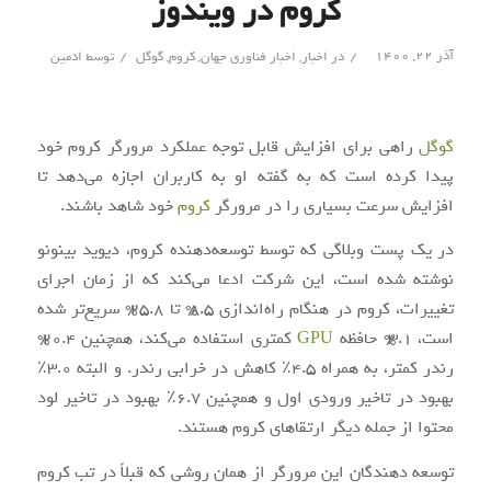
کروم در ویندوز
/
/
آذر ۲۲, ۱۴۰۰
در
اخبار
,
اخبار فناوری جهان
,
کروم
,
گوگل
توسط
ادمین
گوگل
راهی برای افزایش قابل توجه عملکرد مرورگر کروم خود
پیدا کرده است که به گفته او به کاربران اجازه می‌دهد تا
افزایش سرعت بسیاری را در مرورگر
کروم
خود شاهد باشند.
در یک پست وبلاگی که توسط توسعه‌دهنده کروم، دیوید بینونو
نوشته شده است، این شرکت ادعا می‌کند که از زمان اجرای
تغییرات، کروم در هنگام راه‌اندازی 8.5% تا 25.8% سریع‌تر شده
است، 3.1% حافظه
GPU
کمتری استفاده می‌کند، همچنین 20.4%
رندر کمتر، به همراه 4.5٪ کاهش در خرابی رندر. و البته 3.0٪
بهبود در تاخیر ورودی اول و همچنین 6.7٪ بهبود در تاخیر لود
محتوا از جمله دیگر ارتقا‌های کروم هستند.
توسعه دهندگان این مرورگر از همان روشی که قبلاً در تب کروم