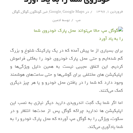
/
فروردین ۱, ۱۳۹۶
در
Google Maps
,
Google
,
خبر
,
گوناگون
,
گوگل
,
گوگل
/
مپ
توسط
ادمین
برای بسیاری از ما
پیش
آمده
که در
یک
پارکینگ شلوغ و بزرگ
گم
شده‌ایم
و حتی محل پارک خودروی خود را
به‌کلی
فراموش
کردیم. این اتفاق عجیبی نیست به همین دلیل
ویژگی‌ها
و
اپلیکیشن
های مختلفی برای
گوشی‌ها
و حتی
ساعت‌های
هوشمند
وجود دارد که
شما
را
در
یافتن
محل خودرو و یا هر چیز دیگری
کمک
می‌کنند
.
اما اگر شما
یک
گجت
اندرویدی
دارید دیگر نیازی به نصب این
اپلیکیشن
ها
ندارید چراکه گوگل پس از
مدت‌ها
انتظار و در
سکوت، ویژگی را به گوگل
مپ
آورده که محل پارک خودرو را به
شما یادآوری
می‌کند
.