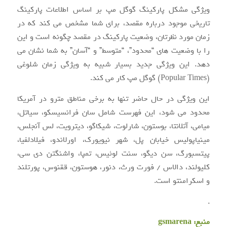
ویژگی مشکل پارکینگ گوگل مپ بر اساس اطلاعات پارکینگ
تاریخی موجود درباره مقصد، برای شما مشخص می کند که در
زمان مورد نظرتان، وضعیت پارکینگ در مقصد چگونه است و این
را با وضعیت های “محدود”، “متوسط” و “آسان” به شما نشان می
دهد. این ویژگی جدید بسیار شبیه به ویژگی زمان شلوغی
(Popular Times) گوگل مپ کار می کند.
این ویژگی در حال حاضر تنها به برخی مناطق مترو در آمریکا
محدود می شود، این فهرست شامل سان فرانسیسکو، سیاتل،
میامی، آتلانتا، بوستون، شارلوت، شیکاگو، دیترویت، لس آنجلس،
مینیاپولیس خیابان پل، شهر نیویورک، اورلاندو، فیلادلفیا،
پیتسبورگ، سن دیگو، سنت لوئیس، تمپا، واشنگتن دی سی،
کلیولند، دالاس / فورت ورث، دنور، هوستون، ققنوس، پورتلند
و اسکرامنتو است.
.
منبع:
gsmarena