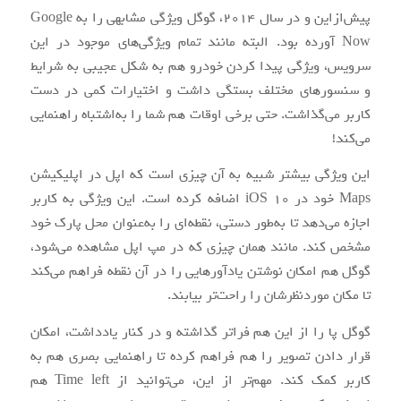
پیش‌ازاین
و در سال
2014
، گوگل ویژگی مشابهی را به Google
Now آورده بود. البته مانند تمام
ویژگی‌های
موجود در این
سرویس، ویژگی پیدا کردن خودرو هم به
شکل
عجیبی به شرایط
و سنسورهای مختلف بستگی داشت و اختیارات کمی در دست
کاربر
می‌گذاشت
. حتی برخی اوقات هم
شما
را
به‌اشتباه
راهنمایی
می‌کند!
این ویژگی بیشتر شبیه به آن چیزی است که اپل در
اپلیکیشن
Maps خود در iOS
10
اضافه کرده است. این ویژگی به کاربر
اجازه
می‌دهد
تا
به‌طور
دستی،
نقطه‌ای
را
به‌عنوان
محل پارک خود
مشخص کند. مانند همان چیزی که در
مپ
اپل مشاهده
می‌شود
،
گوگل هم امکان نوشتن یادآورهایی را در آن نقطه فراهم
می‌کند
تا مکان
موردنظرشان
را
راحت‌تر
بیابند.
گوگل پا را از این هم فراتر گذاشته و در کنار یادداشت، امکان
قرار دادن تصویر را هم فراهم کرده تا راهنمایی بصری هم به
کاربر کمک کند.
مهم‌تر
از این،
می‌توانید
از Time left هم