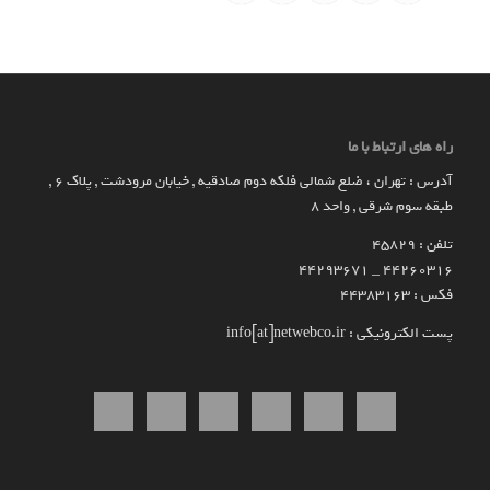
راه های ارتباط با ما
آدرس : تهران ، ضلع شمالی فلکه دوم صادقیه , خیابان مرودشت , پلاک ۶ ,
طبقه سوم شرقی , واحد ۸
تلفن : 45829
۴۴۲۶۰۳۱۶ _ 44293671
فکس : 44383163
پست الکترونیکی : info[at]netwebco.ir