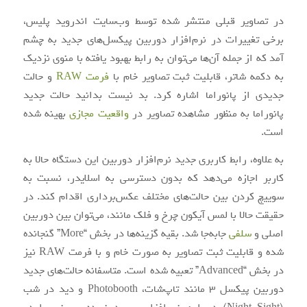
در تصاویر قبلی منتشر شده توسط وب‌سایت اندروید پلیس،
برخی تغییرات در نرم‌افزار دوربین پیکسل‌های جدید به چشم
آمد که از جمله آن‌ها می‌توان به رابط بهبود یافته با منوی نزدیک
به دکمه شاتر، قابلیت ثبت تصاویر خام با
فرمت RAW
و حالت
جدیدی از پانوراما اشاره کرد. بد نیست بدانید حالت جدید
پانوراما به منظور مشاهده تصاویر در
واقعیت مجازی
بهینه شده
است.
به علاوه، رابط کاربری جدید نرم‌افزار دوربین این دستگاه حالا به
کاربر اجازه می‌دهد که بدون دسترسی به اسلایدر، نسبت به
سوییچ کردن بین حالت‌های مختلف عکس‌برداری اقدام کند. در
حقیقت حالا با لمس آیکون چرخ و فلک مانند، می‌توان بین دوربین
اصلی و
سلفی
جابه‌جا شد. بقیه گزینه‌ها در بخش “More” گنجانده
شده‌ و قابلیت ثبت تصاویر به صورت خام و با فرمت RAW نیز
در بخش “Advanced” تعبیه شده است. متاسفانه حالت‌های جدید
دوربین پیکسل 3 مانند تاپ‌شات، Photobooth و دید در شب