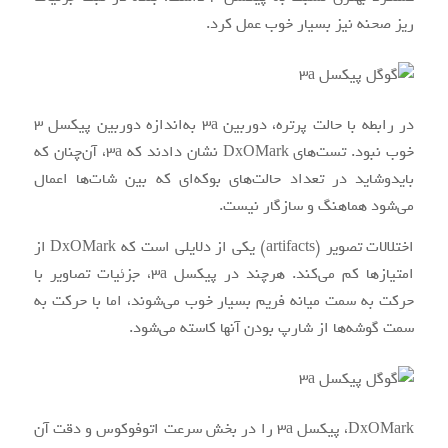
ریز صحنه نیز بسیار خوب عمل کرد.
در رابطه با حالت پرتره، دوربین 3a به‌اندازه دوربین پیکسل ۳
خوب نبود. تست‌های DxOMark نشان دادند که 3a، آن‌چنان که
بایدوشاید در تعداد حالت‌های بوکه‌ای که بین شات‌ها اعمال
می‌شود هماهنگ و سازگار نیست.
اختلالات تصویر (artifacts) یکی از دلایلی است که DxOMark از
امتیازها کم می‌کند. هرچند در پیکسل 3a، جزئیات تصاویر با
حرکت به سمت میانه فریم بسیار خوب می‌شوند، اما با حرکت به
سمت گوشه‌ها از شارپ بودن آنها کاسته می‌شود.
DxOMark، پیکسل 3a را در بخش سرعت اتوفوکوس و دقت آن