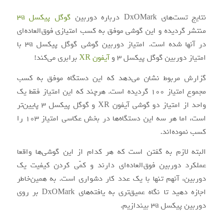
نتایج تست‌های DxOMark درباره دوربین
گوگل پیکسل 3a
منتشر گردیده و این گوشی موفق به کسب امتیازی فوق‌العاده‌ای
در آنها شده است. امتیاز دوربین گوشی گوگل پیکسل 3a با
امتیاز دوربین گوگل پیکسل 3 و
آیفون XR
برابری می‌کند!
گزارش مربوط نشان می‌دهد که این دستگاه موفق به کسب
مجموع امتیاز ۱۰۰ گردیده است. هرچند که این امتیاز فقط یک
واحد از امتیاز دو گوشی آیفون XR و گوگل پیکسل 3 پایین‌تر
است، اما هر سه این دستگاه‌ها در بخش عکاسی امتیاز 103 را
کسب نموده‌اند.
البته لازم به گفتن است که هر کدام از این گوشی‌ها واقعا
عملکرد دوربین فوق‌العاده‌ای دارند و کمّی کردن کیفیت یک
دوربین، آنهم تنها با یک عدد کار دشواری است. به همین‌خاطر
اجازه دهید تا نگاه عمیق‌تری به یافته‌های DxOMark بر روی
دوربین پیکسل 3a بیندازیم.