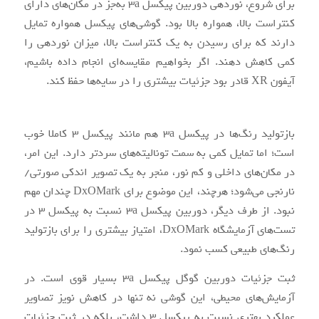
برای شروع، نوردهی دوربین پیکسل 3a به‌جز در مکان‌های دارای
کنتراست بالا، همواره بالا بود. گوشی‌های پیکسل همواره تمایل
دارند که برای رسیدن به یک کنتراست بالا، میزان نوردهی را
کمی کاهش دهند. اگر بخواهیم مقایسه‌ای انجام داده باشیم،
آیفون XR قادر بود جزئیات بیشتری را در سایه‌ها حفظ کند.
بازتولید رنگ‌ها در پیکسل 3a هم مانند پیکسل 3 کاملا خوب
است؛ اما تمایل کمی به سمت تونالیته‌های سردتر دارد. این امر،
در مکان‌های داخلی و کم نور، منجر به یک تصویر اندکی صورتی/
نارنجی می‌شود؛ هرچند، این موضوع برای DxOMark چندان مهم
نبود. از طرف دیگر، دوربین پیکسل 3a نسبت به پیکسل 3 در
تست‌های آزمایشگاه DxOMark، امتیاز بیشتری را برای بازتولید
رنگ‌های طبیعی کسب نمود.
ثبت جزئیات دوربین گوگل پیکسل 3a بسیار قوی است. در
آزمایش‌های محیطی، این گوشی نه تنها در کاهش نویز تصاویر
عملکرد بهتری نسبت به پیکسل ۳ داشت، بلکه در ثبت جزئیات