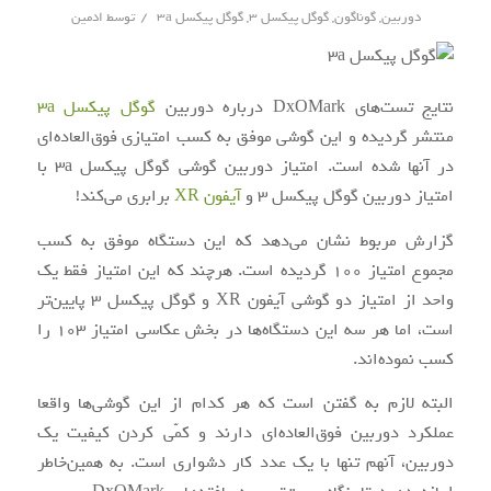
/
دوربین
,
گوناگون
,
گوگل پیکسل 3
,
گوگل پیکسل 3a
توسط
ادمین
نتایج تست‌های DxOMark درباره دوربین
گوگل پیکسل 3a
منتشر گردیده و این گوشی موفق به کسب امتیازی فوق‌العاده‌ای
در آنها شده است. امتیاز دوربین گوشی گوگل پیکسل 3a با
امتیاز دوربین گوگل پیکسل 3 و
آیفون XR
برابری می‌کند!
گزارش مربوط نشان می‌دهد که این دستگاه موفق به کسب
مجموع امتیاز ۱۰۰ گردیده است. هرچند که این امتیاز فقط یک
واحد از امتیاز دو گوشی آیفون XR و گوگل پیکسل 3 پایین‌تر
است، اما هر سه این دستگاه‌ها در بخش عکاسی امتیاز 103 را
کسب نموده‌اند.
البته لازم به گفتن است که هر کدام از این گوشی‌ها واقعا
عملکرد دوربین فوق‌العاده‌ای دارند و کمّی کردن کیفیت یک
دوربین، آنهم تنها با یک عدد کار دشواری است. به همین‌خاطر