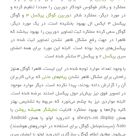
عملکرد و رفتار فوکوس خودکار دوربین را مجددا تنظیم کرده و
در مورد دیگر، عملکرد شاتر
دوربین گوگل پیکسل 3
و گوگل
پیکسل 3 ایکس ال بهبود بخشیده است. در یک مورد دیگر،
گوگل سعی کرده عملکرد ثبت تصاویر دوربین را بهبود ببخشد که
ظاهرا در جهت رفع مشکل ظاهر نشدن تصاویر ثبت شده در
پیکسل‌های جدید بوده است. البته این مورد برای همه اعضای
سری
پیکسل 2
و پیکسل 3 منتشر شده است.
با وجود تعداد موارد توجه شده در این لیست، ظاهرا گوگل هنوز
راه‌حلی برای مشکل ظاهر نشدن
پیام‌های متنی
که برخی کاربران
آن را گزارش داده بودند، پیدا نکرده است. دیگر موارد موجود
در تصویر فوق نیز بیش‌تر حول پیکسل استند عرضه شده است.
البته مواردی نیز به چشم می‌خورد که مربوط به تشخیص بهتر
کلید واژه‌ها و بهبود عملکرد قابلیت
نمایشگر همیشه روشن
یا
همان always-on display و اندروید اوتو یا همان Android
Auto (سیستم‌عامل گوگل برای استفاده در خودروهای هوشمند)
می‌شود. مطابق اعلام گوگل، سازگاری اندروید اوتو با اعضای سری