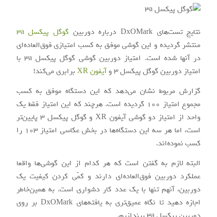
نتایج تست‌های DxOMark درباره دوربین
گوگل پیکسل 3a
منتشر گردیده و این گوشی موفق به کسب امتیازی فوق‌العاده‌ای
در آنها شده است. امتیاز دوربین گوشی گوگل پیکسل 3a با
امتیاز دوربین گوگل پیکسل 3 و
آیفون XR
برابری می‌کند!
گزارش مربوط نشان می‌دهد که این دستگاه موفق به کسب
مجموع امتیاز ۱۰۰ گردیده است. هرچند که این امتیاز فقط یک
واحد از امتیاز دو گوشی آیفون XR و گوگل پیکسل 3 پایین‌تر
است، اما هر سه این دستگاه‌ها در بخش عکاسی امتیاز 103 را
کسب نموده‌اند.
البته لازم به گفتن است که هر کدام از این گوشی‌ها واقعا
عملکرد دوربین فوق‌العاده‌ای دارند و کمّی کردن کیفیت یک
دوربین، آنهم تنها با یک عدد کار دشواری است. به همین‌خاطر
اجازه دهید تا نگاه عمیق‌تری به یافته‌های DxOMark بر روی
دوربین پیکسل 3a بیندازیم.