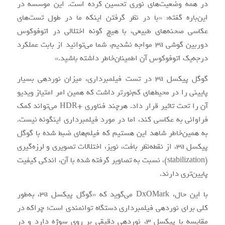
در همه وضعیت‌های نوری تحسین کرده است. این موسسه در
این‌باره گفته: «با در نظر گرفتن اینکه ما در طول تست‌های
عکاسی صحنه‌های طبیعی، با هیچ گونه اختلالی در اتوفوکوس
دوربین گوشی 3a مواجه نشدیم، شما می‌توانید از بابت عملکرد
درجه‌یک اتوفوکوس آن اطمینان‌خاطر داشته باشید.»
گوگل پیکسل 3a در تست فیلمبرداری، میزان نوردهی بسیار
پایینی را در محیط‌های کم‌نورتر داشت که همین امر امتیاز ویدیو
آن را تحت تاثیر قرار داد. هرچند فناوری +HDR می‌تواند کمک
فراوانی به عکاسی کند، اما در مورد فیلمبرداری اینگونه نیست.
به همین‌خاطر شاهد این هستیم که فیلم‌های ضبط شده با گوگل
پیکسل 3a، از نقطه‌نظر بافت، نویز، اختلالات تصویری و لرزه‌گیری
(stabilization)، نسبت به تصاویر گرفته شده با آن، اندکی کیفیت
پایین‌تری دارند.
با این حال، DxOMark می‌گوید که «گوگل پیکسل 3a، به‌طور
کلی برای نوردهی فیلمبرداری دستگاه توانمندی است؛ چراکه در
مقایسه با پیکسل ۳، نوردهی دقیقی بر روی سوژه‌ دارد و در