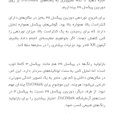
اجازه دهید تا نگاه عمیق‌تری به یافته‌های DxOMark بر روی
دوربین پیکسل 3a بیندازیم.
برای شروع، نوردهی دوربین پیکسل 3a به‌جز در مکان‌های دارای
کنتراست بالا، همواره بالا بود. گوشی‌های پیکسل همواره تمایل
دارند که برای رسیدن به یک کنتراست بالا، میزان نوردهی را
کمی کاهش دهند. اگر بخواهیم مقایسه‌ای انجام داده باشیم،
آیفون XR قادر بود جزئیات بیشتری را در سایه‌ها حفظ کند.
بازتولید رنگ‌ها در پیکسل 3a هم مانند پیکسل 3 کاملا خوب
است؛ اما تمایل کمی به سمت تونالیته‌های سردتر دارد. این امر،
در مکان‌های داخلی و کم نور، منجر به یک تصویر اندکی صورتی/
نارنجی می‌شود؛ هرچند، این موضوع برای DxOMark چندان مهم
نبود. از طرف دیگر، دوربین پیکسل 3a نسبت به پیکسل 3 در
تست‌های آزمایشگاه DxOMark، امتیاز بیشتری را برای بازتولید
رنگ‌های طبیعی کسب نمود.