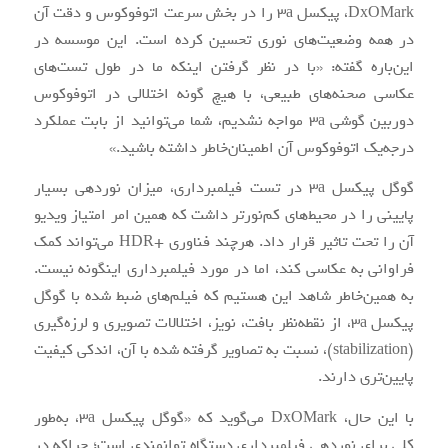
DxOMark، پیکسل 3a را در بخش سرعت اتوفوکوس و دقت آن
در همه وضعیت‌های نوری تحسین کرده است. این موسسه در
این‌باره گفته: «با در نظر گرفتن اینکه ما در طول تست‌های
عکاسی صحنه‌های طبیعی، با هیچ گونه اختلالی در اتوفوکوس
دوربین گوشی 3a مواجه نشدیم، شما می‌توانید از بابت عملکرد
درجه‌یک اتوفوکوس آن اطمینان‌خاطر داشته باشید.»
گوگل پیکسل 3a در تست فیلمبرداری، میزان نوردهی بسیار
پایینی را در محیط‌های کم‌نورتر داشت که همین امر امتیاز ویدیو
آن را تحت تاثیر قرار داد. هرچند فناوری +HDR می‌تواند کمک
فراوانی به عکاسی کند، اما در مورد فیلمبرداری اینگونه نیست.
به همین‌خاطر شاهد این هستیم که فیلم‌های ضبط شده با گوگل
پیکسل 3a، از نقطه‌نظر بافت، نویز، اختلالات تصویری و لرزه‌گیری
(stabilization)، نسبت به تصاویر گرفته شده با آن، اندکی کیفیت
پایین‌تری دارند.
با این حال، DxOMark می‌گوید که «گوگل پیکسل 3a، به‌طور
کلی برای نوردهی فیلمبرداری دستگاه توانمندی است؛ چراکه در