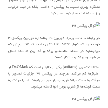
آزمایش‌های محیطی، این گوشی نه تنها در کاهش نویز تصاویر
عملکرد بهتری نسبت به پیکسل ۳ داشت، بلکه در ثبت جزئیات
ریز صحنه نیز بسیار خوب عمل کرد.
در رابطه با حالت پرتره، دوربین 3a به‌اندازه دوربین پیکسل ۳
خوب نبود. تست‌های DxOMark نشان دادند که 3a، آن‌چنان که
بایدوشاید در تعداد حالت‌های بوکه‌ای که بین شات‌ها اعمال
می‌شود هماهنگ و سازگار نیست.
اختلالات تصویر (artifacts) یکی از دلایلی است که DxOMark از
امتیازها کم می‌کند. هرچند در پیکسل 3a، جزئیات تصاویر با
حرکت به سمت میانه فریم بسیار خوب می‌شوند، اما با حرکت به
سمت گوشه‌ها از شارپ بودن آنها کاسته می‌شود.