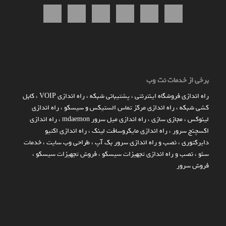
برخی از خدمات نت وب
راه اندازي فروشگاه اينترنتي
،
پشتیبانی شبکه
،
راه اندازی VOIP
،
کابل
کشی شبکه
،
راه اندازی مرکز تماس الستیکس و سیسکو
،
راه اندازی
لینوکس
،
مجازی سازی
،
راه اندازی میل سرور mdaemon
،
راه اندازی
اکسچنج سرور
،
راه اندازی مایکروسافت لینک
،
راه اندازی اکتیو
دایرکتوری
،
نصب و راه اندازی سرور بک آپ
،
طراحی وب سایت
،
خدمات
سئو
،
نصب و راه اندازی تجهیزات سیسکو
،
فروش تجهیزات سیسکو
،
فروش سرور