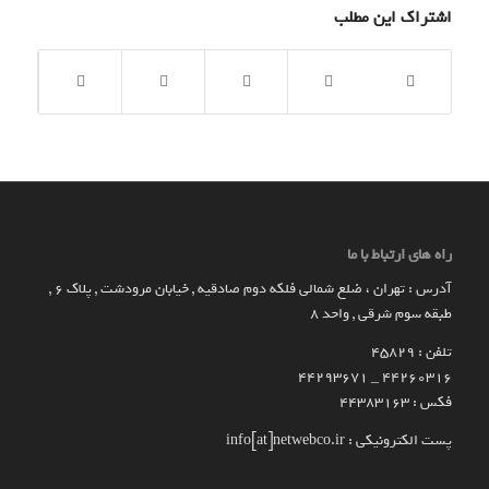
اشتراک این مطلب
راه های ارتباط با ما
آدرس : تهران ، ضلع شمالی فلکه دوم صادقیه , خیابان مرودشت , پلاک ۶ ,
طبقه سوم شرقی , واحد ۸
تلفن : 45829
۴۴۲۶۰۳۱۶ _ 44293671
فکس : 44383163
پست الکترونیکی : info[at]netwebco.ir