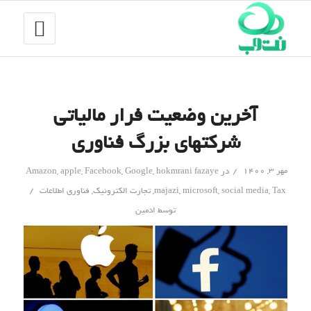
آخرین وضعیت فرار مالیاتی
شرکتهای بزرگ فناوری
/
مهر ۳, ۱۴۰۰
در
hokmrani fazaye
,
Google
,
Facebook
,
apple
,
Amazon
/
Tax
,
social media
,
microsoft
,
majazi
,
تجارت الکترونیک
,
فناوری اطلاعات
توسط
ادمین