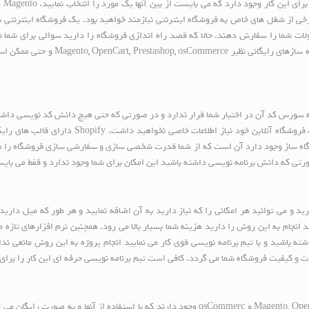
قصد 
 برخی از شغل های خاص به فروشگاه اینترنتی نیازمند خواهید بود. یک فروشگاه اینترنتی
لات شما را سفارش دهند. حالا که قصد راه اندازی فروشگاه را دارید سوالی برای شما م
فروشگاه های میزبانی شده ای نظیر Shopify اس
Shopi شده فروشگاه هایی هستند که سورس کد آن در اختیار شما قرار ندارد و در صورتی که حتی هیچ دانش ک
آنلاین عرضه نمایید. رابط کاربری آنها بسیار ساده می باشد
شگاه ساز وجود دارد آن است که از شما قدرت شخصی سازی و سفارشی سازی فروشگاه را می
ورتی که دانش برنامه نویسی داشته باشید این امکان برای شما وجود ندارد و فقط می بای
می توانید هر امکانی را که نیاز دارید به آن اضافه نمایید و هر طور که میل دارید ر
نجام به این روش را دارید هزینه شما بسیار بالا می رود. همچنین نرم افزارهای تازه ط
شته باشید و با تیم برنامه نویسی قوی کار می نمایید انجام پروژه به این روش مانعی ن
ات و کیفیت فروشگاه شما می گردد. کافی است تیم برنامه نویسی حرفه ای این کار را برای 
اسکریپت های رایگان فروشگاه اینترنتی بسیاری نظیر Magento, OpenCart, Prestashop و osCommerc وجود دارن