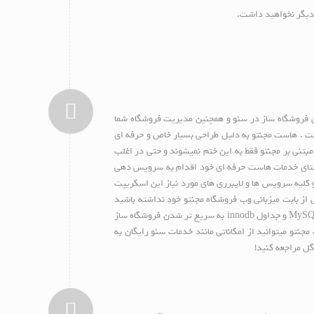
ه دیگر نخواهید داشت.
 فروشگاه ساز در سئو و همچنین مدیریت فروشگاه شما
 است . هاست مجنتو به دلیل طراحی بسیار خاص و حرفه ای
بتنی بر مجنتو فقط به این ختم نمیشوند و حتی در اغلب
استای خدمات هاست حرفه ای خود اقدام به سرویس دهی
کلیه سرویس ها و لایبرری های مورد نیاز این اسکریپت
 از بابت میزبانی وب فروشگاه مجنتو خود نداشته باشید
.هاست مجنتو با پشتیبانی حرفه ای از innodb سبب بیشترین بازدهی ممکن در فروشگاه مجنتو شما خواهد شد . متخصصان هاستینگ ما با کانفیگ فوق حرفه ای MySQL و جداول innodb به سریع تر شدن فروشگاه ساز
جنتو میتوانید از امکاناتی مانند خدمات سئو رایگان به
گل مراجعه کنید!