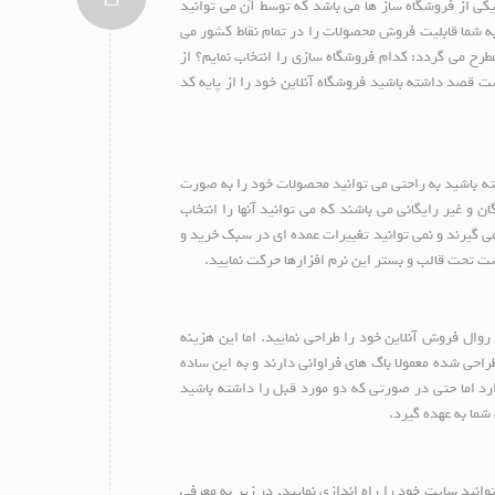
راه اندازی فروشگاه اینترنتی خود را دارید. پلت فرم های بسیاری برای این کار وجود دارد که می بایست از بین آنها یک مورد را انتخاب نمایید. Magento یکی از فروشگاه ساز ها می باشد که توسط آن می توانید
 به شما قابلیت فروش محصولات را در تمام نقاط کشور می
طرح می گردد: کدام فروشگاه سازی را انتخاب نمایم؟ از
تفاده کنم و یا از فروشگاه سازهای رایگانی نظیر Magento, OpenCart, Prestashop, osCommerce و حتی ممکن است قصد داشته باشید فروشگاه آنلاین خود را از پایه کد
د نویسی داشته باشید به راحتی می توانید محصولات خود را به صورت
 و برای ساخت فروشگاه آنلاین خود نیاز اطلاعات خاصی نخواهید داشت. Shopify دارای قالب های رایگان و غیر رایگانی می باشند که می توانید آنها را انتخاب
 گیرند و نمی توانید تغییرات عمده ای در سبک خرید و
ست تحت قالب و بستر این نرم افزارها حرکت نمایید.
وال فروش آنلاین خود را طراحی نمایید. اما این هزینه
راحی شده معمولا باگ های فراوانی دارند و به این ساده
دارد اما حتی در صورتی که دو مورد قبل را داشته باشید
شما به عهده گیرد.
د که با استفاده از آنها و به صورت رایگان می توانید سایت خود را راه اندازی نمایید. در زیر به معرفی