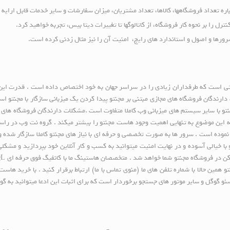
باره تعداد فروشگاهها، کالاها، تعداد مشتریان، میزان سفارشات و سایر خدمات قابل ارای
نترل را بر نحوه کار فروشگاه، از کاتالوگها تا تغییرات دیتا بیس، تجربه خواهید کرد.
رورها و اصول و استاندارد های رایج، امنیت آن را نیز مثال زدنی کرده است.
نتی است که طرفداران زیادی را در سراسر جهان به خود اختصاص داده است . قدرت این
ت دارندگان فروشگاه های مجازی مبتنی بر مجنتو پیدا کردن یک میزبانی سازگار با مجنتو
تو با سایر سیستم های میزبانی وب کاملا متفاوت است .مشکلات دارندگان فروشگاه های م
این موضوع به تنهایی اهمیت وجود هاست مجنتو را بیشتر میکند . گروه نت وب در ر
ده است . سرور ها به صورت تخصصی و حرفه ای با نیاز های مجنتو کاملا سازگار شده و 
ا خیالی آسوده و در نهایت امنیت میتوانید به کسب و کار آنلاین خود بپردازید و مشکلی
ن حالا با شماره تلفن های ما (منوی تماس با ما) ارتباط برقرار کنید . با خرید هاست م
و گوگل و سایر موتور های جستجو برخوردار است که برای اثبات این ادعا میتوانید به گو