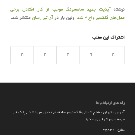
نوشته
آپدیت جدید سامسونگ موجب از کار افتادن برخی
مدل‌های گلکسی واچ 4 شد
اولین بار در
آی‌ تی‌ رسان
منتشر شد.
اشتراک این مطلب
راه های ارتباط با ما
آدرس : تهران ، ضلع شمالی فلکه دوم صادقیه , خیابان مرودشت , پلاک ۶ ,
طبقه سوم شرقی , واحد ۸
تلفن : 45829