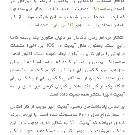
مواقع مشکلات گوناگونی را به‌دنبال دارند. با این‌حال در
خصوص
سامسونگ
، وضعیت تا حدی متفاوت به‌نظر می‌رسد؛ چرا
که آپدیت جدیدا منتشر شده توسط این شرکت موجب از کار
افتادن تعدادی از ساعت‌های
گلکسی واچ 4
شده است.
انتشار نرم‌افزارهای باگ‌دار در دنیای فناوری یک پدیده کاملا
رایج است. به‌عنوان مثال آپدیت iOS 16 اپل اخیرا مشکلات
فراوانی را برای کاربران آیفون ایجاد نموده است. اکنون ظاهرا
سامسونگ آپدیتی را منتشر کرده که اساسا استفاده از برخی
مدل‌های سری گلکسی واچ 4 را غیرممکن می‌کند. طی هفته‌های
اخیر تعداد محدودی از دستگاه‌های گلکسی واچ 4 و گلکسی واچ
4 کلاسیک از کار افتاده‌اند و کمپانی کره‌ای این اتفاق را به
آپدیت اخیرا منتشر شده نسبت داده است.
بر اساس یادداشت‌های رسمی، آپدیت اخیر موجب از کار افتادن
2 اسمارت‌واچ سال 2021 سامسونگ شده است. با این‌حال برند
کره‌ای دریافته که آپدیت Vl3 به شکلی فوری موجب بروز این
مشکل نمی‌شود. در عوض کاربران دستگاه‌های دچار مشکل