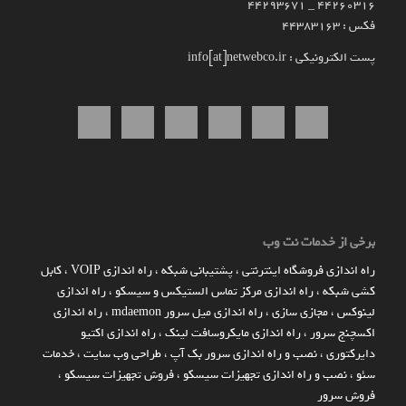
۴۴۲۶۰۳۱۶ _ 44293671
فکس : 44383163
پست الکترونیکی : info[at]netwebco.ir
برخی از خدمات نت وب
راه اندازي فروشگاه اينترنتي
،
پشتیبانی شبکه
،
راه اندازی VOIP
،
کابل
کشی شبکه
،
راه اندازی مرکز تماس الستیکس و سیسکو
،
راه اندازی
لینوکس
،
مجازی سازی
،
راه اندازی میل سرور mdaemon
،
راه اندازی
اکسچنج سرور
،
راه اندازی مایکروسافت لینک
،
راه اندازی اکتیو
دایرکتوری
،
نصب و راه اندازی سرور بک آپ
،
طراحی وب سایت
،
خدمات
سئو
،
نصب و راه اندازی تجهیزات سیسکو
،
فروش تجهیزات سیسکو
،
فروش سرور