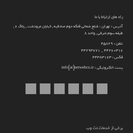
راه های ارتباط با ما
آدرس : تهران ، ضلع شمالی فلکه دوم صادقیه , خیابان مرودشت , پلاک ۶ ,
طبقه سوم شرقی , واحد ۸
تلفن : 45829
۴۴۲۶۰۳۱۶ _ 44293671
فکس : 44383163
پست الکترونیکی : info[at]netwebco.ir
برخی از خدمات نت وب