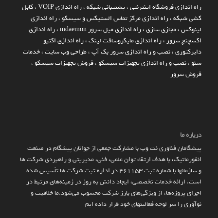
راه اندازي فروشگاه اينترنتي
،
پشتیبانی شبکه
،
راه اندازی VOIP
،
کابل
کشی شبکه
،
راه اندازی مرکز تماس الستیکس و سیسکو
،
راه اندازی
لینوکس
،
مجازی سازی
،
راه اندازی میل سرور mdaemon
،
راه اندازی
اکسچنج سرور
،
راه اندازی مایکروسافت لینک
،
راه اندازی اکتیو
دایرکتوری
،
نصب و راه اندازی سرور بک آپ
،
طراحی وب سایت
،
خدمات
سئو
،
نصب و راه اندازی تجهیزات سیسکو
،
فروش تجهیزات سیسکو
،
فروش سرور
درباره ما
پیشگامان فناوری نت وب با مشارکت جمعی از جوانان پیشگام در صنعت
انفورماتیک، با هدف ارتقاء توان علمی، فنی، مدیریتی و راهبردی شرکت ها
و سازمان­ها با شماره ثبت 461153 در اداره ثبت شرکت ها تأسیس شده
است. ارائه خدمات تخصصی، ایجاد دانش به‌ روز در زمینه‌های مرتبط در
اجرای پروژه‌ها، از ویژگی‌های بارز شرکت محسوب می‌شود.ما خلاقیت و
نوآوری را سر لوحه فعالیتهای خود قرار داده ایم