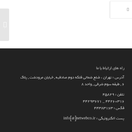
میکسوما
گذشت زم
راه های ارتباط با ما
آدرس : تهران ، ضلع شمالی فلکه دوم صادقیه , خیابان مرودشت , پلاک
۶ , طبقه سوم شرقی , واحد ۸
تلفن : 45829
۴۴۲۶۰۳۱۶ _ 44293671
فکس : 44383163
پست الکترونیکی : info[at]netwebco.ir