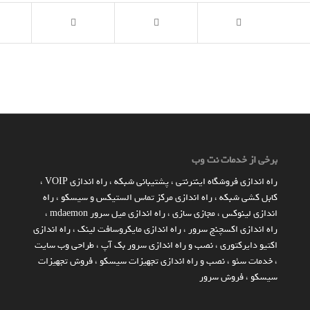
برخی از خدمات نت وب
راه اندازي فروشگاه اينترنتي
،
پشتیبانی شبکه
،
راه اندازی VOIP
،
کابل کشی شبکه
،
راه اندازی مرکز تماس الستیکس و سیسکو
،
راه
اندازی لینوکس
،
مجازی سازی
،
راه اندازی میل سرور mdaemon
،
راه اندازی اکسچنج سرور
،
راه اندازی مایکروسافت لینک
،
راه اندازی
اکتیو دایرکتوری
،
نصب و راه اندازی سرور بک آپ
،
طراحی وب سایت
،
خدمات سئو
،
نصب و راه اندازی تجهیزات سیسکو
،
فروش تجهیزات
سیسکو
،
فروش سرور