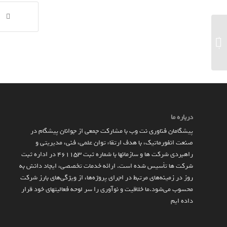
مرد نیمه‌معلول به‌کمک بازوی رباتیک متصل به
ذهن خود توانست غذا بخورد...
درباره ما
پیشگامان فناوری نت وب با مشارکت جمعی از جوانان پیشگام در
صنعت انفورماتیک، با هدف ارتقاء توان علمی، فنی، مدیریتی و
راهبردی شرکت ها و سازمان­ها با شماره ثبت 461153 در اداره ثبت
شرکت ها تأسیس شده است. ارائه خدمات تخصصی، ایجاد دانش به‌
روز در زمینه‌های مرتبط در اجرای پروژه‌ها، از ویژگی‌های بارز شرکت
محسوب می‌شود.ما خلاقیت و نوآوری را سر لوحه فعالیتهای خود قرار
داده ایم