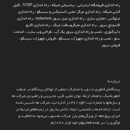
راه اندازي فروشگاه اينترنتي
،
پشتیبانی شبکه
،
راه اندازی VOIP
،
کابل
کشی شبکه
،
راه اندازی مرکز تماس الستیکس و سیسکو
،
راه اندازی
لینوکس
،
مجازی سازی
،
راه اندازی میل سرور mdaemon
،
راه اندازی
اکسچنج سرور
،
راه اندازی مایکروسافت لینک
،
راه اندازی اکتیو
دایرکتوری
،
نصب و راه اندازی سرور بک آپ
،
طراحی وب سایت
،
خدمات
سئو
،
نصب و راه اندازی تجهیزات سیسکو
،
فروش تجهیزات سیسکو
،
فروش سرور
درباره ما
پیشگامان فناوری نت وب با مشارکت جمعی از جوانان پیشگام در صنعت
انفورماتیک، با هدف ارتقاء توان علمی، فنی، مدیریتی و راهبردی شرکت ها
و سازمان­ها با شماره ثبت 461153 در اداره ثبت شرکت ها تأسیس شده
است. ارائه خدمات تخصصی، ایجاد دانش به‌ روز در زمینه‌های مرتبط در
اجرای پروژه‌ها، از ویژگی‌های بارز شرکت محسوب می‌شود.ما خلاقیت و
نوآوری را سر لوحه فعالیتهای خود قرار داده ایم