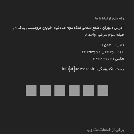
راه های ارتباط با ما
آدرس : تهران ، ضلع شمالی فلکه دوم صادقیه , خیابان مرودشت , پلاک ۶ ,
طبقه سوم شرقی , واحد ۸
تلفن : 45829
۴۴۲۶۰۳۱۶ _ 44293671
فکس : 44383163
پست الکترونیکی : info[at]netwebco.ir
برخی از خدمات نت وب