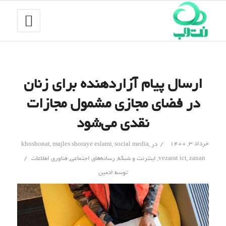
ارسال پیام آزاردهنده برای زنان
در فضای مجازی مشمول مجازات
نقدی می‌شود
/
خرداد ۳, ۱۴۰۰
در
,
social media
,
majles shoraye eslami
,
khoshonat
/
zanan
,
vezarat ict
,
اینترنت و شبکه
,
رسانه‌های اجتماعی
,
فناوری اطلاعات
توسط
ادمین