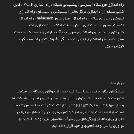
راه اندازي فروشگاه اينترنتي
،
پشتیبانی شبکه
،
راه اندازی VOIP
،
کابل
کشی شبکه
،
راه اندازی مرکز تماس الستیکس و سیسکو
،
راه اندازی
لینوکس
،
مجازی سازی
،
راه اندازی میل سرور mdaemon
،
راه اندازی
اکسچنج سرور
،
راه اندازی مایکروسافت لینک
،
راه اندازی اکتیو
دایرکتوری
،
نصب و راه اندازی سرور بک آپ
،
طراحی وب سایت
،
خدمات
سئو
،
نصب و راه اندازی تجهیزات سیسکو
،
فروش تجهیزات سیسکو
،
فروش سرور
درباره ما
پیشگامان فناوری نت وب با مشارکت جمعی از جوانان پیشگام در صنعت
انفورماتیک، با هدف ارتقاء توان علمی، فنی، مدیریتی و راهبردی شرکت ها
و سازمان­ها با شماره ثبت 461153 در اداره ثبت شرکت ها تأسیس شده
است. ارائه خدمات تخصصی، ایجاد دانش به‌ روز در زمینه‌های مرتبط در
اجرای پروژه‌ها، از ویژگی‌های بارز شرکت محسوب می‌شود.ما خلاقیت و
نوآوری را سر لوحه فعالیتهای خود قرار داده ایم