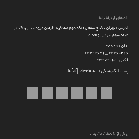
راه های ارتباط با ما
آدرس : تهران ، ضلع شمالی فلکه دوم صادقیه , خیابان مرودشت , پلاک ۶ ,
طبقه سوم شرقی , واحد ۸
تلفن : 45829
۴۴۲۶۰۳۱۶ _ 44293671
فکس : 44383163
پست الکترونیکی : info[at]netwebco.ir
برخی از خدمات نت وب