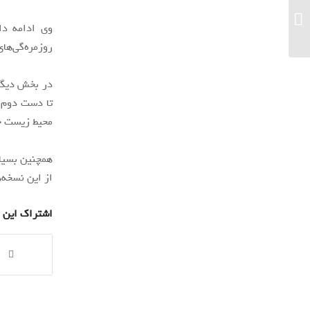
اپل اشتباهی وجود مک‌بوک پرو ۱۶ اینچ M1
را به زبان آلمانی تأیید کرد...
وی ادامه دا
روزمره‌گی‌ها
در بخش دیگری
تا دست دوم آ
محیط زیست خو
همچنین بسیار
از این نسخه‌ه
اشتراک این 