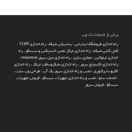
برخی از خدمات نت وب
راه اندازي فروشگاه اينترنتي
،
پشتیبانی شبکه
،
راه اندازی VOIP
،
کابل کشی شبکه
،
راه اندازی مرکز تماس الستیکس و سیسکو
،
راه
اندازی لینوکس
،
مجازی سازی
،
راه اندازی میل سرور mdaemon
،
راه اندازی اکسچنج سرور
،
راه اندازی مایکروسافت لینک
،
راه اندازی
اکتیو دایرکتوری
،
نصب و راه اندازی سرور بک آپ
،
طراحی وب سایت
،
خدمات سئو
،
نصب و راه اندازی تجهیزات سیسکو
،
فروش تجهیزات
سیسکو
،
فروش سرور