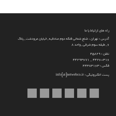
راه های ارتباط با ما
آدرس : تهران ، ضلع شمالی فلکه دوم صادقیه , خیابان مرودشت , پلاک
۶ , طبقه سوم شرقی , واحد ۸
تلفن : 45829
۴۴۲۶۰۳۱۶ _ 44293671
فکس : 44383163
پست الکترونیکی : info[at]netwebco.ir