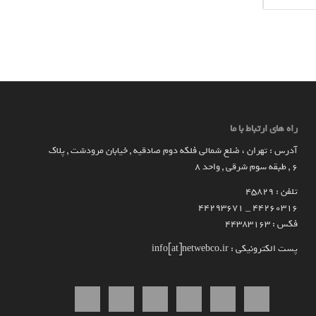
راه های ارتباط با ما
آدرس : تهران ، ضلع شمالی فلکه دوم صادقیه , خیابان مرودشت , پلاک
۶ , طبقه سوم شرقی , واحد ۸
تلفن : 45829
۴۴۲۶۰۳۱۶ _ 44293671
فکس : 44383163
پست الکترونیکی : info[at]netwebco.ir