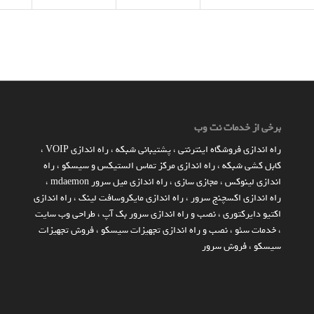
برخی از خدمات نت وب
راه اندازي فروشگاه اينترنتي
،
پشتیبانی شبکه
،
راه اندازی VOIP
،
کابل کشی شبکه
،
راه اندازی مرکز تماس الستیکس و سیسکو
،
راه
اندازی لینوکس
،
مجازی سازی
،
راه اندازی میل سرور mdaemon
،
راه اندازی اکسچنج سرور
،
راه اندازی مایکروسافت لینک
،
راه اندازی
اکتیو دایرکتوری
،
نصب و راه اندازی سرور بک آپ
،
طراحی وب سایت
،
خدمات سئو
،
نصب و راه اندازی تجهیزات سیسکو
،
فروش تجهیزات
سیسکو
،
فروش سرور