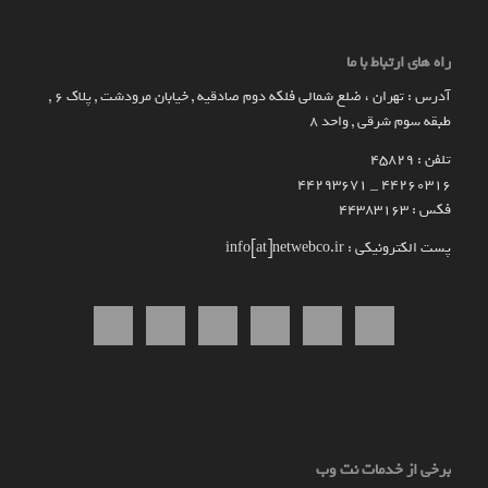
راه های ارتباط با ما
آدرس : تهران ، ضلع شمالی فلکه دوم صادقیه , خیابان مرودشت , پلاک ۶ ,
طبقه سوم شرقی , واحد ۸
تلفن : 45829
۴۴۲۶۰۳۱۶ _ 44293671
فکس : 44383163
پست الکترونیکی : info[at]netwebco.ir
برخی از خدمات نت وب