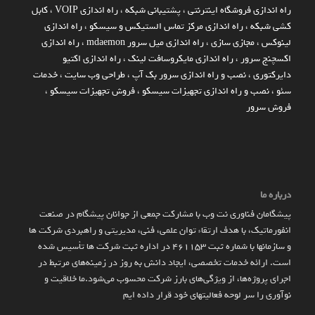
راه اندازي فروشگاه اينترنتي
،
پشتیبانی شبکه
،
راه اندازی VOIP
،
کابل
کشی شبکه
،
راه اندازی مرکز تماس الستیکس و سیسکو
،
راه اندازی
لینوکس
،
مجازی سازی
،
راه اندازی میل سرور mdaemon
،
راه اندازی
اکسچنج سرور
،
راه اندازی مایکروسافت لینک
،
راه اندازی اکتیو
دایرکتوری
،
نصب و راه اندازی سرور بک آپ
،
طراحی وب سایت
،
خدمات
سئو
،
نصب و راه اندازی تجهیزات سیسکو
،
فروش تجهیزات سیسکو
،
فروش سرور
درباره ما
پیشگامان فناوری نت وب با مشارکت جمعی از جوانان پیشگام در صنعت
انفورماتیک، با هدف ارتقاء توان علمی، فنی، مدیریتی و راهبردی شرکت ها
و سازمان­ها با شماره ثبت 461153 در اداره ثبت شرکت ها تأسیس شده
است. ارائه خدمات تخصصی، ایجاد دانش به‌ روز در زمینه‌های مرتبط در
اجرای پروژه‌ها، از ویژگی‌های بارز شرکت محسوب می‌شود.ما خلاقیت و
نوآوری را سر لوحه فعالیتهای خود قرار داده ایم