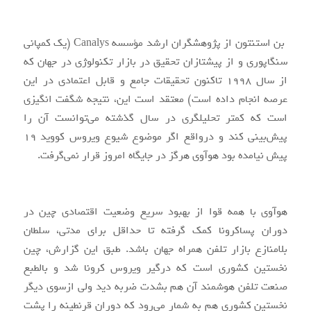
بن استنتون از پژوهشگران ارشد مؤسسه Canalys (یک کمپانی
سنگاپوری و از پیشتازان تحقیق در بازار تکنولوژی در جهان که
از سال ۱۹۹۸ تاکنون تحقیقات جامع و قابل اعتمادی در این
عرصه انجام داده است) معتقد است این، نتیجه شگفت انگیزی
است که کمتر تحلیلگری در سال گذشته می‌توانست آن را
پیش‌بینی کند و درواقع اگر موضوع شیوع ویروس کووید ۱۹
پیش نیامده بود هوآوی هرگز در جایگاه امروز قرار نمی‌گرفت.
هوآوی با همه قوا از بهبود سریع وضعیت اقتصادی چین در
دوران پساکرونا کمک گرفته تا حداقل برای مدتی، سلطان
بلامنازع بازار تلفن همراه جهان باشد. طبق این گزارش، چین
نخستین کشوری است که درگیر ویروس کرونا شد و بالطبع
صنعت تلفن هوشمند آن هم بشدت ضربه دید ولی ازسوی دیگر
نخستین کشوری هم به شمار می‌رود که دوران قرنطینه را پشت