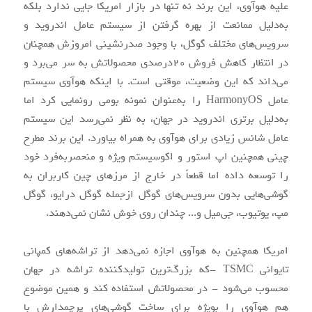
علیه هوآوی، این برند نه تنها در بازار امریکا جایی ندارد بلکه
به‌دلیل ممانعت از بهره گرفتن از سیستم عامل اندروید و
سرویس‌های مختلف گوگل، با وجود صدرنشینی امروزش همچنان
در انتظار کاهش فروش ۲۰درصدی محصولاتش به سر می‌برد و
می‌داند که این وضعیت، موقتی است. با اینکه هوآوی سیستم
عامل HarmonyOS را به‌عنوان نمونه بومی رونمایی کرد اما
به‌دلیل برتری اندروید در جهان، به نظر نمی‌رسد این سیستم
عامل شانس زیادی برای هوآوی به همراه بیاورد. این برند مطرح
چینی همچنین اپ استور و اکوسیستم ویژه و منحصربه‌فرد خود
را توسعه داده اما قطعاً در خارج از مرزهای چین کاربران به
گوشی‌هایی بدون سرویس‌های گوگل ازجمله گوگل درایو، گوگل
مپ، یوتیوب، جی‌میل و... چندان روی خوش نشان نمی‌دهند.
امریکا همچنین به هوآوی اجازه نمی‌دهد از تراشه‌های کمپانی
تایوانی TSMC -که بزرگ‌ترین تولیدکننده تراشه در جهان
محسوب می‌شود - در محصولاتش استفاده کند و همین موضوع
هم هوآوی را بویژه برای ساخت گوشی‌های پرچمدارش با