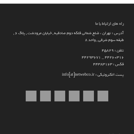
راه های ارتباط با ما
آدرس : تهران ، ضلع شمالی فلکه دوم صادقیه , خیابان مرودشت , پلاک ۶ ,
طبقه سوم شرقی , واحد ۸
تلفن : 45829
۴۴۲۶۰۳۱۶ _ 44293671
فکس : 44383163
پست الکترونیکی : info[at]netwebco.ir