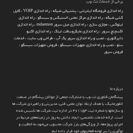
برخی از خدمات نت وب
راه اندازي فروشگاه اينترنتي
،
پشتیبانی شبکه
،
راه اندازی VOIP
،
کابل
کشی شبکه
،
راه اندازی مرکز تماس الستیکس و سیسکو
،
راه اندازی
لینوکس
،
مجازی سازی
،
راه اندازی میل سرور mdaemon
،
راه اندازی
اکسچنج سرور
،
راه اندازی مایکروسافت لینک
،
راه اندازی اکتیو
دایرکتوری
،
نصب و راه اندازی سرور بک آپ
،
طراحی وب سایت
،
خدمات
سئو
،
نصب و راه اندازی تجهیزات سیسکو
،
فروش تجهیزات سیسکو
،
فروش سرور
درباره ما
پیشگامان فناوری نت وب با مشارکت جمعی از جوانان پیشگام در صنعت
انفورماتیک، با هدف ارتقاء توان علمی، فنی، مدیریتی و راهبردی شرکت ها
و سازمان­ها با شماره ثبت 461153 در اداره ثبت شرکت ها تأسیس شده
است. ارائه خدمات تخصصی، ایجاد دانش به‌ روز در زمینه‌های مرتبط در
اجرای پروژه‌ها، از ویژگی‌های بارز شرکت محسوب می‌شود.ما خلاقیت و
نوآوری را سر لوحه فعالیتهای خود قرار داده ایم