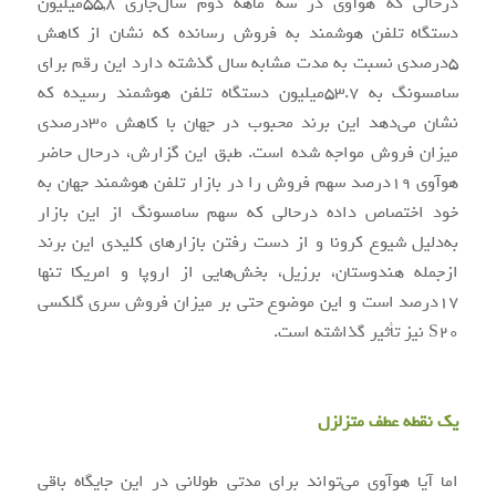
درحالی که هوآوی در سه ماهه دوم سال‌جاری ۵۵,۸میلیون
دستگاه تلفن هوشمند به فروش رسانده که نشان از کاهش
۵درصدی نسبت به مدت مشابه سال گذشته دارد این رقم برای
سامسونگ به ۵۳.۷میلیون دستگاه تلفن هوشمند رسیده که
نشان می‌دهد این برند محبوب در جهان با کاهش ۳۰درصدی
میزان فروش مواجه شده است. طبق این گزارش، درحال حاضر
هوآوی ۱۹درصد سهم فروش را در بازار تلفن هوشمند جهان به
خود اختصاص داده درحالی که سهم سامسونگ از این بازار
به‌دلیل شیوع کرونا و از دست رفتن بازارهای کلیدی این برند
ازجمله هندوستان، برزیل، بخش‌هایی از اروپا و امریکا تنها
۱۷درصد است و این موضوع حتی بر میزان فروش سری گلکسی
S۲۰ نیز تأثیر گذاشته است.
یک نقطه عطف متزلزل
اما آیا هوآوی می‌تواند برای مدتی طولانی در این جایگاه باقی