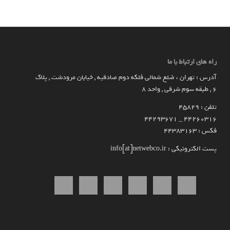
راه های ارتباط با ما
آدرس : تهران ، ضلع شمالی فلکه دوم صادقیه , خیابان مرودشت , پلاک
۶ , طبقه سوم شرقی , واحد ۸
تلفن : 45829
۴۴۲۶۰۳۱۶ _ 44293671
فکس : 44383163
پست الکترونیکی : info[at]netwebco.ir