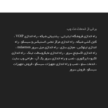
برخی از خدمات نت وب
راه اندازي فروشگاه اينترنتي
،
پشتیبانی شبکه
،
راه اندازی VOIP
،
کابل کشی شبکه
،
راه اندازی مرکز تماس الستیکس و سیسکو
،
راه
اندازی لینوکس
،
مجازی سازی
،
راه اندازی میل سرور mdaemon
،
راه اندازی اکسچنج سرور
،
راه اندازی مایکروسافت لینک
،
راه اندازی
اکتیو دایرکتوری
،
نصب و راه اندازی سرور بک آپ
،
طراحی وب سایت
،
خدمات سئو
،
نصب و راه اندازی تجهیزات سیسکو
،
فروش تجهیزات
سیسکو
،
فروش سرور