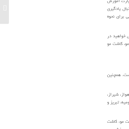
بارت آموزش
یک خرید
بال یادگیری
ی برای نحوه
ی خواهید در
مو، کاشت مو
ست. همچنین
واز، شیراز،
یه، تبریز و
شت مو، کاشت