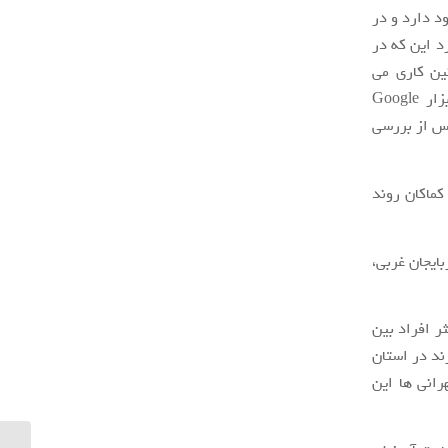
د دارد و در
 این که در
ین کاری می
توانید با وارد کردن کلماتکلیدی دوربین مداربسته و نصب دوربین مدار بسته در ابزار Google
 پس از بررسی
شته است و کماکان روند
ایجان غربی،
ر افراد بین
ند در استان
رانی ها این