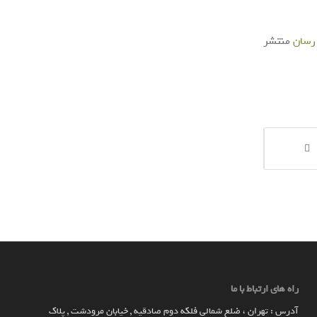
 رسان
منتشر
راه های ارتباط با ما
آدرس : تهران ، ضلع شمالی فلکه دوم صادقیه , خیابان مرودشت , پلاک