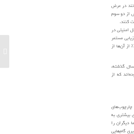
ته)، و 56٪ گفتند که می‌توانند در عرض
افته است). بیش از دو سوم
ی OT/Control خود را برای مسائل امنیتی در
 که یک سوم (29%) یک برنامه ارزیابی مستمر
را اجرا کردند. بسیاری از آن‌ها امنیت سیستم OT خود را (83٪) نظارت می‌کنند که 41٪ از آن‌ها از
Shorts آسان‌تر می‌شود...
ارکانو، گفت: «در سال گذشته،
نند کنترلر بوده‌اند که از
تند، فن‌آوری‌ها و چارچوب‌های
 بیشتری به
ا دیگران را
ری گام‌هایی