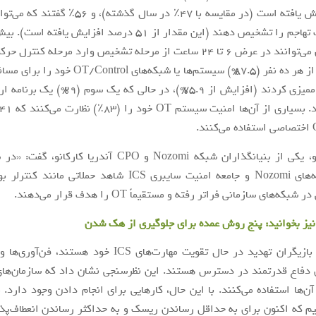
گذشته افزایش یافته است (در مقایسه با 47٪ در سال گذش
24 ساعت یک تهاجم را تشخیص دهند (این مقدار از 51 درصد افزایش ی
تقریباً نه نفر از هر ده نفر (87.5%) سیستم‌ها یا شبکه‌ها
سال گذشته ممیزی کردند (افزایش از 75.9%)، در حالی
آندریا کارکانو، یکی از بنیانگذاران شبکه Nozomi و CPO آندریا ک
محققان شبکه‌های Nozomi و جامعه امنیت سایبری ICS شاهد حملاتی ما
ه‌های سازمانی فراتر رفته و مستقیماً OT را هدف قرار می‌دهند.
نیز بخوانید:
پنج روش عمده برای جلوگیری از هک شدن
«در حالی که بازیگران تهدید در حال تقویت مهارت‌های ICS خود هس
دفاع قدرتمند در دسترس هستند. این نظرسنجی نشان داد که سازمان‌های
آن‌ها استفاده می‌کنند. با این حال، کارهایی برای انجام دادن وجود دارد. م
م که اکنون برای به حداقل رساندن ریسک و به حداکثر رساندن انعطاف‌پذی