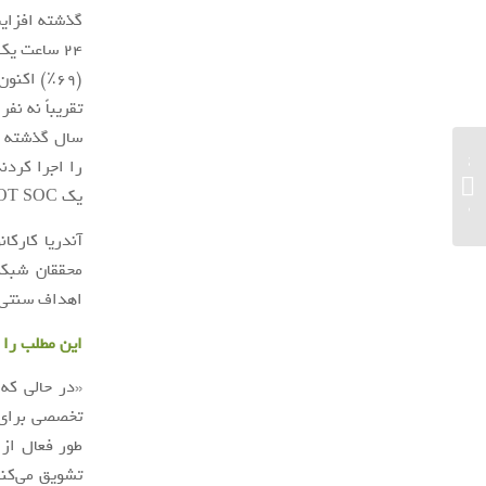
(69٪) اکنون می‌توانند در عرض 6 تا 24 ساعت از مرحله تشخیص وارد مرحله کنترل حرکت کنند.
کانسپت Jetta GLI Performance فولکس
واگن با ۳۵۰ اسب بخار در SEMA رونمایی
یک OT SOC اختصاصی استفاده می‌کنند.
شد + تصویر...
اهداف سنتی در شبک
این مطلب را 
تخصصی برای 
طور فعال از 
تشویق می‌کنی