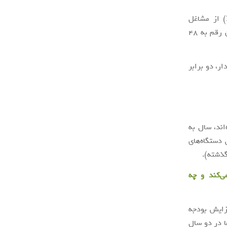
امنیت سایبری از Nozomi Networks دریافتند که بیش از یک سوم (35٪) از مشاغل
نمی‌دانند که آیا سازمان آن‌ها به خطر افتاده است یا خیر. با این حال، سال گذشته، این رقم به 48
 مقدار، دو برابر
ده‌ها در 12 ماه گذشته کرده‌اند، سال به
35٪) گفتند که مهندسی دستگاه‌های
ی‌کند و چه
فزایش بودجه
رل آن‌ها در دو سال