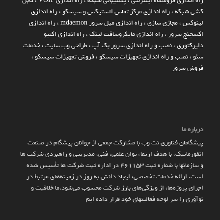
راه اندازي فروشگاه اينترنتي
،
پشتیبانی شبکه
،
راه اندازی VOIP
،
کابل
کشی شبکه
،
راه اندازی مرکز تماس الستیکس و سیسکو
،
راه اندازی
لینوکس
،
مجازی سازی
،
راه اندازی میل سرور mdaemon
،
راه اندازی
اکسچنج سرور
،
راه اندازی مایکروسافت لینک
،
راه اندازی اکتیو
دایرکتوری
،
نصب و راه اندازی سرور بک آپ
،
طراحی وب سایت
،
خدمات
سئو
،
نصب و راه اندازی تجهیزات سیسکو
،
فروش تجهیزات سیسکو
،
فروش سرور
درباره ما
پیشگامان فناوری نت وب با مشارکت جمعی از جوانان پیشگام در صنعت
انفورماتیک، با هدف ارتقاء توان علمی، فنی، مدیریتی و راهبردی شرکت ها
و سازمان­ها با شماره ثبت 461153 در اداره ثبت شرکت ها تأسیس شده
است. ارائه خدمات تخصصی، ایجاد دانش به‌ روز در زمینه‌های مرتبط در
اجرای پروژه‌ها، از ویژگی‌های بارز شرکت محسوب می‌شود.ما خلاقیت و
نوآوری را سر لوحه فعالیتهای خود قرار داده ایم