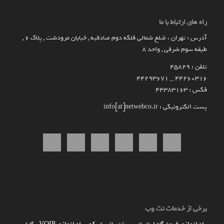
راه های ارتباط با ما
آدرس : تهران ، ضلع شمالی فلکه دوم صادقیه , خیابان مرودشت , پلاک ۶ ,
طبقه سوم شرقی , واحد ۸
تلفن : 45829
۴۴۲۶۰۳۱۶ _ 44293671
فکس : 44383163
پست الکترونیکی : info[at]netwebco.ir
برخی از خدمات نت وب