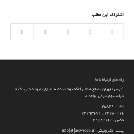
اشتراک این مطلب
راه های ارتباط با ما
آدرس : تهران ، ضلع شمالی فلکه دوم صادقیه , خیابان مرودشت , پلاک ۶ ,
طبقه سوم شرقی , واحد ۸
تلفن : 45829
۴۴۲۶۰۳۱۶ _ 44293671
فکس : 44383163
پست الکترونیکی : info[at]netwebco.ir