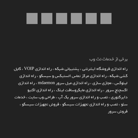
برخی از خدمات نت وب
راه اندازي فروشگاه اينترنتي
،
پشتیبانی شبکه
،
راه اندازی VOIP
،
کابل
کشی شبکه
،
راه اندازی مرکز تماس الستیکس و سیسکو
،
راه اندازی
لینوکس
،
مجازی سازی
،
راه اندازی میل سرور mdaemon
،
راه اندازی
اکسچنج سرور
،
راه اندازی مایکروسافت لینک
،
راه اندازی اکتیو
دایرکتوری
،
نصب و راه اندازی سرور بک آپ
،
طراحی وب سایت
،
خدمات
سئو
،
نصب و راه اندازی تجهیزات سیسکو
،
فروش تجهیزات سیسکو
،
فروش سرور