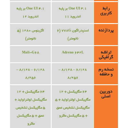
رابط
One UI 3.1 بر پایه
One UI 4.1 بر پایه
کاربری
اندروید 11
اندروید 12
پردازنده
اسنپدراگون 778G (6
اگزینوس 1280 (5
نانومتر)
نانومتر)
تراشه
Mali-G68
Adreno 642L
گرافیکی
نسخه رم
6/128 – 8/128 –
6/128 – 8/128 –
و حافظه
8/256
8/256
دوربین
64 مگاپیکسل + 12
64 مگاپیکسل + 12
اصلی
مگاپیکسل اولتراواید + 5
مگاپیکسل اولتراواید +
مگاپیکسل تشخیص عمق
5 مگاپیکسل تشخیص
+ 5 مگاپیکسل ماکرو
عمق + 5 مگاپیکسل
ماکرو