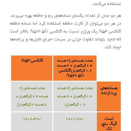
استفاده می‌کنند.
هر دو مدل از تعداد یکسان نسخه‌های رم و حافظه بهره می‌برند،
در هر دو می‌توان از کارت حافظه استفاده کرد اما نسخه حافظه
گلکسی A53 یک ورژن نسبت به گلکسی A52s 5G بالاتر است
که شاید بتواند تفاوت جزئی در سرعت اجرای فایل‌ها و برنامه‌ها
ایجاد کند.
گلکسی A53
هشت هسته‌ای (4 هسته
2.4 گیگاهرتز + 4 هسته
گلکسی
1.9 گیگاهرتز)
A52s 5G
هسته‌های
هشت هسته‌ای (4 هسته
هشت هسته‌ای (2
پردازنده
2.4 گیگاهرتز + 4 هسته
هسته 2.4 گیگاهرتز +
1.9 گیگاهرتز)
6 هسته 2 گیگاهرتز)
تست
1718/490
2801/771
گیگ بنچ،
تک