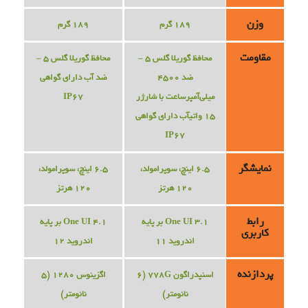
وزن
189 گرم
189 گرم
مقاومت
محافظ گوریلا گلس 5 –
محافظ گوریلا گلس 5 –
ضد 4500
ضد آب دارای گواهی
میلی‌آمپرساعت با شارژر
IP67
15 واتیآب دارای گواهی
IP67
نمایشگر
6.5 اینچ، سوپرامولد،
6.5 اینچ، سوپرامولد،
120 هرتز
120 هرتز
رابط
One UI 3.1 بر پایه
One UI 4.1 بر پایه
کاربری
اندروید 11
اندروید 12
پردازنده
اسنپدراگون 778G (6
اگزینوس 1280 (5
نانومتر)
نانومتر)