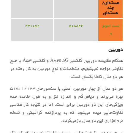
هسته‌ای/
چند
هسته‌ای
431052
508844
تست انتوتو
9
دوربین
هنگام مقایسه دوربین گلکسی A52s 5G و گلکسی A53 با هیچ
تفاوتی مواجه نمی‌شویم، مشخصات و نوع دوربین به کار رفته در
هر دو مدل کاملا یکسان است.
هر دو مدل از چهار دوربین اصلی با سنسورهای 64+12+5+5
بهره می‌برند و دیافراگم و اندازه لنز و به طول خلاصه همه
ویژگی‌های این دو دوربین برابر است. اما در نتیجه کار عکاسی
تفاوت‌هایی دیده می‌شود که به پردازنده گرافیکی و نسخه
نرم‌افزاری این دو مدل بازمی‌گردد.
در هر دو مدل کیفیت عکاسی بسیار بالاست، نور، داینامیک رنگ