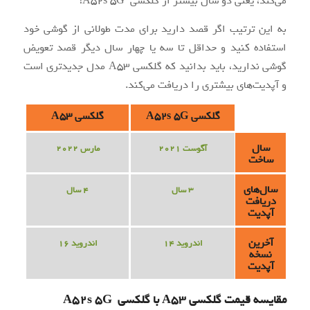
می‌کند، یعنی دو سال بیشتر از گلکسی A52s 5G!
به این ترتیب اگر قصد دارید برای مدت طولانی از گوشی خود
استفاده کنید و حداقل تا سه یا چهار سال دیگر قصد تعویض
گوشی ندارید، باید بدانید که گلکسی A53 مدل جدیدتری است
و آپدیت‌های بیشتری را دریافت می‌کند.
گلکسی A52s 5G
گلکسی A53
سال
آگوست 2021
مارس 2022
ساخت
سال‌های
3 سال
4 سال
دریافت
آپدیت
آخرین
اندروید 14
اندروید 16
نسخه
آپدیت
مقایسه قیمت گلکسی A53 با گلکسی A52s 5G