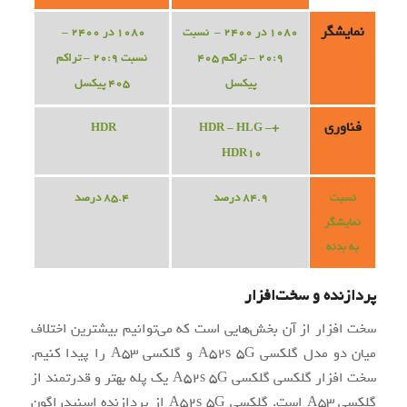
نمایشگر
1080 در 2400 – نسبت
1080 در 2400 –
20:9 – تراکم 405
نسبت 20:9 – تراکم
پیکسل
405 پیکسل
فناوری
HDR
+HDR – HLG –
HDR10
84.9 درصد
85.4 درصد
نسبت
نمایشگر
به بدنه
پردازنده و سخت‌افزار
سخت افزار از آن بخش‌هایی است که می‌توانیم بیشترین اختلاف
میان دو مدل گلکسی A52s 5G و گلکسی A53 را پیدا کنیم.
سخت افزار گلکسی گلکسی A52s 5G یک پله بهتر و قدرتمند از
گلکسی A53 است. گلکسی A52s 5G از پردازنده اسنپدراگون