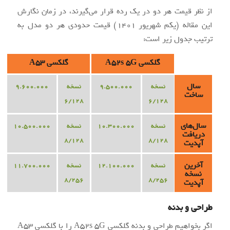
از نظر قیمت هر دو در یک رده قرار می‌گیرند، در زمان نگارش
این مقاله (یکم شهریور 1401) قیمت حدودی هر دو مدل به
ترتیب جدول زیر است:
گلکسی A52s 5G
گلکسی A53
سال
نسخه
9.500.000
نسخه
9.600.000
ساخت
6/128
6/128
سال‌های
نسخه
10.300.000
نسخه
10.500.000
دریافت
8/128
8/128
آپدیت
آخرین
نسخه
12.100.000
نسخه
11.700.000
نسخه
8/256
8/256
آپدیت
طراحی و بدنه
اگر بخواهیم طراحی و بدنه گلکسی A52s 5G را با گلکسی A53