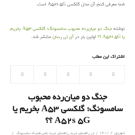
شما معرفی کنم، آن مدل گلکسی A52s 5G است.
نوشته
جنگ دو میان‌رده محبوب سامسونگ؛ گلکسی A53 بخریم
یا A52s 5G ؟؟
اولین بار در
آی‌ تی‌ رسان
منتشر شد.
اشتراک این مطلب
جنگ دو میان‌رده محبوب
سامسونگ؛ گلکسی A53 بخریم یا
A52s 5G ؟؟
/
/
شهریور ۲, ۱۴۰۱
در
راهنمای خرید
,
راهنمای خرید تلفن همراه
,
سامسونگ