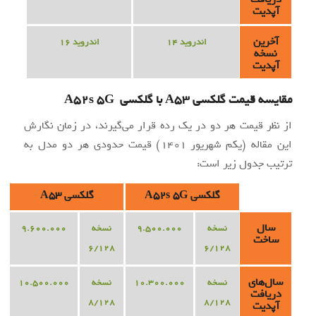
آپدیت
آخرین
اندروید 14
اندروید 16
نسخه
آپدیت
مقایسه قیمت گلکسی A53 با گلکسی A52s 5G
از نظر قیمت هر دو در یک رده قرار می‌گیرند، در زمان نگارش
این مقاله (یکم شهریور 1401) قیمت حدودی هر دو مدل به
ترتیب جدول زیر است:
گلکسی A52s 5G
گلکسی A53
سال
نسخه
9.500.000
نسخه
9.600.000
ساخت
6/128
6/128
سال‌های
نسخه
10.300.000
نسخه
10.500.000
دریافت
8/128
8/128
آپدیت