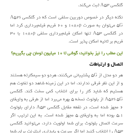
گلکسی A53 ثبت می‌کند.
نکته دیگر در خصوص دوربین سلفی است که در گلکسی A52s
5G می‌توان به صورت 1080p و 60 فریم فیلم‌برداری کرد اما
در گلکسی A53 تنها امکان فیلم‌برداری سلفی 1080p با 30
فریم بر ثانیه امکان پذیر است.
این مطلب را نیز بخوانید:
گوشی تا 10 میلیون تومان چی بگیریم؟
اتصال و ارتباطات
هر دو مدل از 5G پشتیبانی می‌کنند، هردو دو سیمکارته هستند
و از این نظر فرقی ندارند، اما در این زمینه شاهد دو تفاوت هم
هستیم که شاید کار را برای انتخاب کمی سخت کند. گلکسی
A52s 5G از بلوتوث نسخه 5 بهره می‌برد اما از طرفی به وای‌فای
6 مجهز شده است، در نقطه مقابل گلکسی A53 دارای بلوتوث
5.1 بوده اما به وای‌فای 5 مجهز شده است. به این ترتیب اگر
سرعت اتصال بلوتوث برای شما اولویت دارد، می‌توانید گلکسی
A53 را انتخاب کنید اما اگر سرعت و پایداری اینترنت برای شما