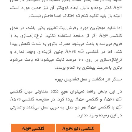
A53 کمتر بوده و دلیل ابعاد کوچکتر آن نیز همین مورد است،
البته باز باید تاکید کنم که اختلاف اصلا فاحش نیست.
اما شاید مهم‌ترین مورد رفرش‌ریت تطبیق پذیر باشد، در مدل
گلکسی A53 اگر از صفحه استفاده نکنید، نرخ‌تازه‌سازی به 1
فریم می‌رسد و باعث می‌شود مصرف باتری به شدت کاهش پیدا
کند، اما در گلکسی A52s 5G چنین گزینه‌ای وجود ندارد و
نرخ‌تازه‌سازی بر روی 60 درصد ثابت می‌شود که باعث می‌شود
باتری با سرعت بیشتری به اتمام برسد.
حسگر اثر انگشت و قفل تشخیص چهره
در این بخش واقعا نمی‌توان هیچ نکته متفاوتی میان گلکسی
A52s 5G و گلکسی A53 پیدا کرد. در مقایسه گلکسی A52s
5G با گلکسی A53 هر دو مدل به خوبی عمل می‌کنند و تفاوتی
در این زمینه وجود ندارد.
گلکسی A52s 5G
گلکسی A53