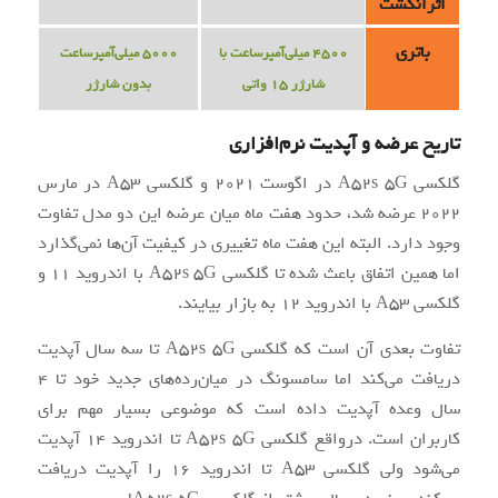
اثرانگشت
باتری
4500 میلی‌آمپرساعت با
5000 میلی‌آمپرساعت
شارژر 15 واتی
بدون شارژر
تاریخ عرضه و آپدیت نرم‌افزاری
گلکسی A52s 5G در اگوست 2021 و گلکسی A53 در مارس
2022 عرضه شد، حدود هفت ماه میان عرضه این دو مدل تفاوت
وجود دارد. البته این هفت ماه تغییری در کیفیت آن‌ها نمی‌گذارد
اما همین اتفاق باعث شده تا گلکسی A52s 5G با اندروید 11 و
گلکسی A53 با اندروید 12 به بازار بیایند.
تفاوت بعدی آن است که گلکسی A52s 5G تا سه سال آپدیت
دریافت می‌کند اما سامسونگ در میان‌رده‌های جدید خود تا 4
سال وعده آپدیت داده است که موضوعی بسیار مهم برای
کاربران است. درواقع گلکسی A52s 5G تا اندروید 14 آپدیت
می‌شود ولی گلکسی A53 تا اندروید 16 را آپدیت دریافت