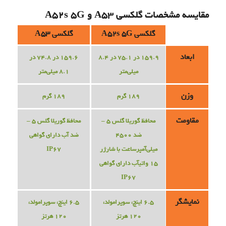
مقایسه مشخصات گلکسی A53 و A52s 5G
گلکسی A52s 5G
گلکسی A53
ابعاد
159.9 در 75.1 در 8.4
159.6 در 74.8 در
میلی‌متر
8.1 میلی‌متر
وزن
189 گرم
189 گرم
مقاومت
محافظ گوریلا گلس 5 –
محافظ گوریلا گلس 5 –
ضد 4500
ضد آب دارای گواهی
میلی‌آمپرساعت با شارژر
IP67
15 واتیآب دارای گواهی
IP67
نمایشگر
6.5 اینچ، سوپرامولد،
6.5 اینچ، سوپرامولد،
120 هرتز
120 هرتز