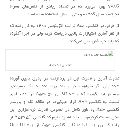
778G بهره می‌برد که در تعداد زیادی از تلفن‌های همراه
قدرتمند سال گذشته و حتی امسال استفاده شده است.
از طرفی در گلکسی A53 تراشه اگزینوس 1280 به کار رفته که
از نظر آماری امتیازارت بالایی دریافت کرده ولی در اجرا آنگونه
که باید درخشان عمل نمی‌کند.
گلکسی A52s 5G
تفاوت آماری و قدرت این دو پردازنده در جدول پایین آورده
شده ولی اگر بخواهیم در زمینه پردازنده به یک جمع‌بندی
برسیم باید بگوییم که تراشه گلکسی A52s 5G در رده بالاتری
نسبت به گلکسی A53 قرار می‌گیرد. در مقاله نقد و بررسی
گلکسی A53 به طور کامل در خصوص قدرت نرم‌افزاری این
مدل صحبت کردیم، اما باید اشاره کنیم که گلکسی A52s 5G از
رابط کاربری One UI 3.1 و گلکسی A53 از One UI 4.1