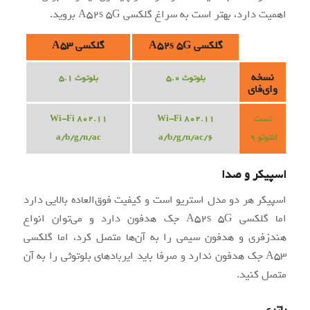
اهمیت دارد، بهتر است به سراغ گلکسی A52s 5G بروید.
گلکسی A52s 5G
گلکسی A53
نسخه
بلوتوث 5.0
بلوتوث 5.1
وای‌فای
تست
Wi-Fi 802.11
Wi-Fi 802.11
انتوتو 9
a/b/g/n/ac/6
a/b/g/n/ac
اسپیکر و صدا
اسپیکر هر دو مدل استریو است و کیفیت فوق‌العاده بالایی دارد
اما گلکسی A52s 5G جک هدفون دارد و می‌توان انواع
هندزفری و هدفون سیمی را به آن‌ها متصل کرد، اما گلکسی
A53 جک هدفون ندارد و صرفا باید ایربادهای بلوتوثی را به آن
متصل کنید.
باتری