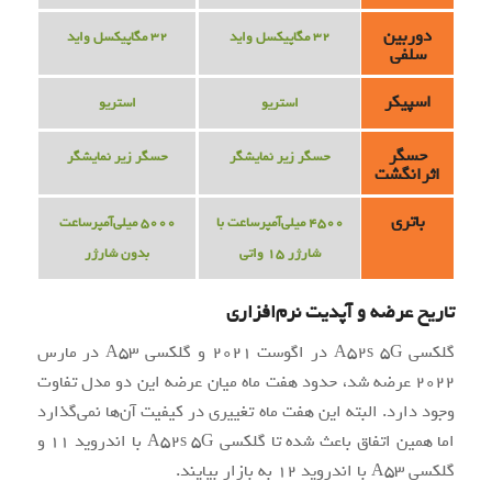
دوربین
32 مگاپیکسل واید
32 مگاپیکسل واید
سلفی
اسپیکر
استریو
استریو
حسگر
حسگر زیر نمایشگر
حسگر زیر نمایشگر
اثرانگشت
باتری
4500 میلی‌آمپرساعت با
5000 میلی‌آمپرساعت
شارژر 15 واتی
بدون شارژر
تاریخ عرضه و آپدیت نرم‌افزاری
گلکسی A52s 5G در اگوست 2021 و گلکسی A53 در مارس
2022 عرضه شد، حدود هفت ماه میان عرضه این دو مدل تفاوت
وجود دارد. البته این هفت ماه تغییری در کیفیت آن‌ها نمی‌گذارد
اما همین اتفاق باعث شده تا گلکسی A52s 5G با اندروید 11 و
گلکسی A53 با اندروید 12 به بازار بیایند.