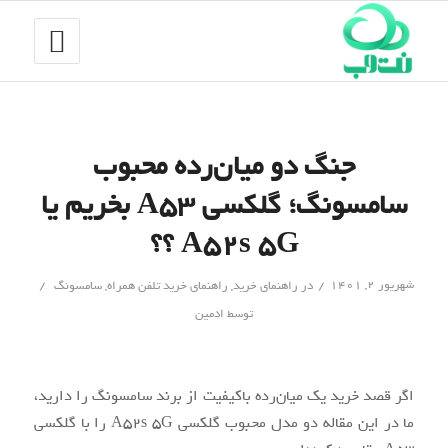
جنگ دو میان‌رده محبوب
سامسونگ؛ گلکسی A53 بخریم یا
A52s 5G ؟؟
/
/
شهریور ۲, ۱۴۰۱
در
راهنمای خرید
,
راهنمای خرید تلفن همراه
,
سامسونگ
توسط
ادمین
اگر قصد خرید یک میان‌رده باکیفیت از برند سامسونگ را دارید،
ما در این مقاله دو مدل محبوب گلکسی A52s 5G را با گلکسی