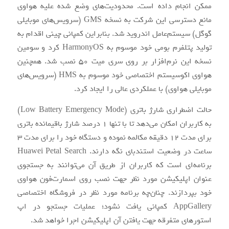
ممکن انجام داده است. محدودیت‌های وضع شده علیه هواوی
مانع دسترسی این شرکت به نسخه GMS (سرویس‌های موبایلی
گوگل) سیستم‌عامل اندروید شد. بنابراین کمپانی چینی اقدام به
تولید پتلفرم بومی خود موسوم به HarmonyOS کرد و سومین
نسخه این نرم‌افزار بر روی سری میت 50 نصب شد. همچنین
هواوی اکوسیستم اختصاصی خود موسوم به HMS (سرویس‌های
موبایلی هواوی) با عملکردی عالی را ایجاد کرد.
حالت اضطراری شارژ باتری (Low Battery Emergency Mode)
به کاربران امکان می‌دهد تا با تنها 1 درصد شارژ باقیمانده باتری
برای مدت 12 دقیقه مکالمه نموده و دستگاه خود را برای مدت 3
ساعت در وضعیت استندبای نگه دارند. Huawei Petal Search
برنامه‌ای است که کاربران از طریق آن می‌توانند به جستجوی
عنوان اپلیکیشن مورد نظر جهت نصب روی اسمارت‌فون هواوی
خود بپردازند. چنان‌چه برنامه مورد نظر در فروشگاه اختصاصی
AppGallery کمپانی یافت نشود؛ عملیات جستجو در اپ
استورهای متفرقه جهت یافتن آن اپلیکیشن اجرا خواهد شد.