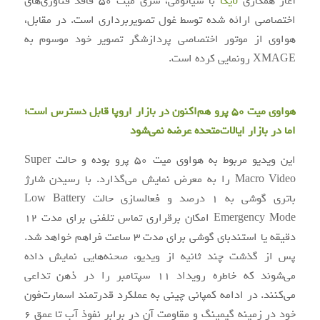
آغاز همکاری
لایکا
با شیائومی، سری میت 50 فاقد فناوری‌های
اختصاصی ارائه شده توسط غول تصویربرداری است. در مقابل،
هواوی از موتور اختصاصی پردازشگر تصویر خود موسوم به
XMAGE رونمایی کرده است.
هواوی میت 50 پرو هم‌اکنون در بازار اروپا قابل دسترس است؛
اما در بازار ایالات‌متحده عرضه نمی‌شود
این ویدیو مربوط به هواوی میت 50 پرو بوده و حالت Super
Macro Video را به معرض نمایش می‌گذارد. با رسیدن شارژ
باتری گوشی به 1 درصد و فعالسازی حالت Low Battery
Emergency Mode امکان برقراری تماس تلفنی برای مدت 12
دقیقه یا استندبای گوشی برای مدت 3 ساعت فراهم خواهد شد.
پس از گذشت چند ثانیه از ویدیو، صحنه‌هایی نمایش داده
می‌شوند که خاطره رویداد 11 سپتامبر را در ذهن تداعی
می‌کنند. در ادامه کمپانی چینی به عملکرد قدرتمند اسمارت‌فون
خود در زمینه گیمینگ و مقاومت آن در برابر نفوذ آب تا عمق 6