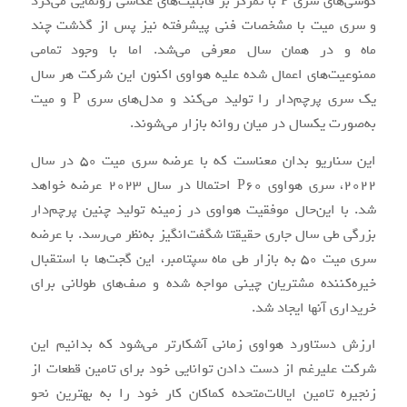
گوشی‌های سری P با تمرکز بر قابلیت‌های عکاسی رونمایی می‌کرد
و سری میت با مشخصات فنی پیشرفته نیز پس از گذشت چند
ماه و در همان سال معرفی می‌شد. اما با وجود تمامی
ممنوعیت‌های اعمال شده علیه هواوی اکنون این شرکت هر سال
یک سری پرچم‌دار را تولید می‌کند و مدل‌های سری P و میت
به‌صورت یکسال در میان روانه بازار می‌شوند.
این سناریو بدان معناست که با عرضه سری میت 50 در سال
2022، سری هواوی P60 احتمالا در سال 2023 عرضه خواهد
شد. با این‌حال موفقیت هواوی در زمینه تولید چنین پرچم‌دار
بزرگی طی سال جاری حقیقتا شگفت‌انگیز به‌نظر می‌رسد. با عرضه
سری میت 50 به بازار طی ماه سپتامبر، این گجت‌ها با استقبال
خیره‌کننده مشتریان چینی مواجه شده و صف‌های طولانی برای
خریداری آنها ایجاد شد.
ارزش دستاورد هواوی زمانی آشکارتر می‌شود که بدانیم این
شرکت علیرغم از دست دادن توانایی خود برای تامین قطعات از
زنجیره تامین ایالات‌متحده کماکان کار خود را به بهترین نحو