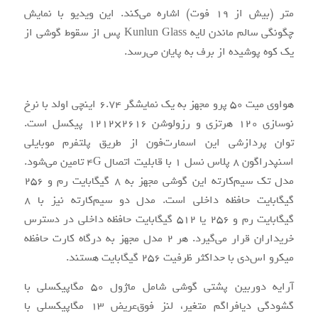
متر (بیش از 19 فوت) اشاره می‌کند. این ویدیو با نمایش
چگونگی سالم ماندن لایه Kunlun Glass پس از سقوط گوشی از
یک کوه پوشیده از برف به پایان می‌رسد.
هواوی میت 50 پرو مجهز به یک نمایشگر 6.74 اینچی اولد با نرخ
نوسازی 120 هرتزی و رزولوشن 2616×1212 پیکسل است.
توان پردازشی این اسمارت‌فون از طریق پلتفرم موبایلی
اسنپدراگون 8 پلاس نسل 1 با قابلیت اتصال 4G تامین می‌شود.
مدل تک سیم‌کارته این گوشی مجهز به 8 گیگابایت رم و 256
گیگابایت حافظه داخلی است. مدل دو سیم‌کارته نیز با 8
گیگابایت رم و 256 یا 512 گیگابایت حافظه داخلی در دسترس
خریداران قرار می‌گیرد. هر 2 مدل مجهز به درگاه کارت حافظه
میکرو اس‌دی با حداکثر ظرفیت 256 گیگابایت هستند.
آرایه دوربین پشتی گوشی شامل ماژول 50 مگاپیکسلی با
گشودگی دیافراگم متغیر، لنز فوق‌عریض 13 مگاپیکسلی با