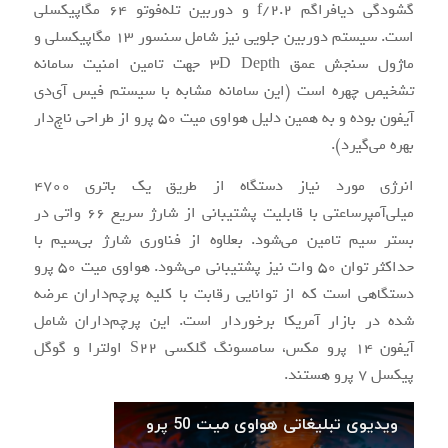
گشودگی دیافراگم f/2.2 و دوربین تله‌فوتو 64 مگاپیکسلی
است. سیستم دوربین جلویی نیز شامل سنسور 13 مگاپیکسلی و
ماژول سنجش عمق 3D Depth جهت تامین امنیت سامانه
تشخیص چهره است (این سامانه مشابه با سیستم فیس آی‌دی
آیفون بوده و به همین دلیل هواوی میت 50 پرو از طراحی ناچ‌دار
بهره می‌گیرد).
انرژی مورد نیاز دستگاه از طریق یک باتری 4700
میلی‌آمپرساعتی با قابلیت پشتیبانی از شارژ سریع 66 واتی در
بستر سیم تامین می‌شود. بعلاوه از فناوری شارژ بی‌سیم با
حداکثر توان 50 وات نیز پشتیبانی می‌شود. هواوی میت 50 پرو
دستگاهی است که از توانایی رقابت با کلیه پرچم‌داران عرضه
شده در بازار آمریکا برخوردار است. این پرچم‌داران شامل
آیفون 14 پرو مکس، سامسونگ گلکسی S22 اولترا و گوگل
پیکسل 7 پرو هستند.