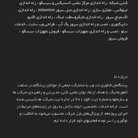
کشی شبکه
،
راه اندازی مرکز تماس الستیکس و سیسکو
،
راه اندازی
لینوکس
،
مجازی سازی
،
راه اندازی میل سرور mdaemon
،
راه اندازی
اکسچنج سرور
،
راه اندازی مایکروسافت لینک
،
راه اندازی اکتیو
دایرکتوری
،
نصب و راه اندازی سرور بک آپ
،
طراحی وب سایت
،
خدمات
سئو
،
نصب و راه اندازی تجهیزات سیسکو
،
فروش تجهیزات سیسکو
،
فروش سرور
درباره ما
پیشگامان فناوری نت وب با مشارکت جمعی از جوانان پیشگام در صنعت
انفورماتیک، با هدف ارتقاء توان علمی، فنی، مدیریتی و راهبردی شرکت ها
و سازمان­ها با شماره ثبت 461153 در اداره ثبت شرکت ها تأسیس شده
است. ارائه خدمات تخصصی، ایجاد دانش به‌ روز در زمینه‌های مرتبط در
اجرای پروژه‌ها، از ویژگی‌های بارز شرکت محسوب می‌شود.ما خلاقیت و
نوآوری را سر لوحه فعالیتهای خود قرار داده ایم