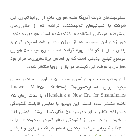
ممنوعیت‌های دولت آمریکا علیه هواوی مانع از روابط تجاری این
شرکت با کمپانی‌های تولیدکننده تراشه که از فناوری‌های
پیشرفته آمریکایی استفاده می‌کنند؛ شده است. هواوی به منظور
دور زدن این ممنوعیت‌ها از ورژن 4G تراشه اسنپدراگون 8
پلاس نسل 1 کوالکام بهره گرفته است. سری میت 50 هواوی
موضوع تبلیغ جدیدی است که بر اساس برنامه‌ریزی‌ها قرار بود
همزمان با عرضه این گجت‌ها در بازار اروپا منتشر شود.
این ویدیو تحت عنوان “سری میت 50 هواوی – منادی عصری
جدید برای اسمارت‌فون‌ها” (Huawei Mate50 Series-
Heralding a New Era for Smartphones) با مدت زمان 75
ثانیه‌ منتشر شده است. این ویدیو با نمایش قابلیت گشودگی
دیافراگم متغیر برای دوربین 50 مگاپیکسلی پشتی گوشی آغاز
می‌شود. این دوربین از گشودگی دیافراگم در محدوده f/1.4 تا
f/4.0 پشتیبانی می‌کند. به‌دلیل اتمام شراکت هواوی و لایکا و