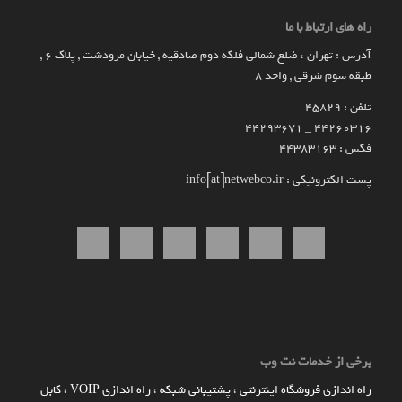
راه های ارتباط با ما
آدرس : تهران ، ضلع شمالی فلکه دوم صادقیه , خیابان مرودشت , پلاک ۶ ,
طبقه سوم شرقی , واحد ۸
تلفن : 45829
۴۴۲۶۰۳۱۶ _ 44293671
فکس : 44383163
پست الکترونیکی : info[at]netwebco.ir
برخی از خدمات نت وب
راه اندازي فروشگاه اينترنتي
،
پشتیبانی شبکه
،
راه اندازی VOIP
،
کابل