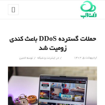
حملات گسترده DDoS باعث کندی
زومیت شد
/
/
اردیبهشت ۵, ۱۴۰۲
در
اینترنت و شبکه
توسط
ادمین