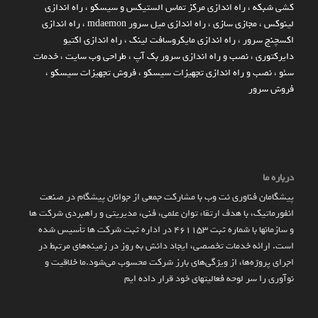
کشی شبکه
،
راه اندازی مرکز تماس الستیکس و سیسکو
،
راه اندازی
لینوکس
،
مجازی سازی
،
راه اندازی میل سرور mdaemon
،
راه اندازی
اکسچنج سرور
،
راه اندازی مایکروسافت لینک
،
راه اندازی اکتیو
دایرکتوری
،
نصب و راه اندازی سرور بک آپ
،
طراحی وب سایت
،
خدمات
سئو
،
نصب و راه اندازی تجهیزات سیسکو
،
فروش تجهیزات سیسکو
،
فروش سرور
درباره ما
پیشگامان فناوری نت وب با مشارکت جمعی از جوانان پیشگام در صنعت
انفورماتیک، با هدف ارتقاء توان علمی، فنی، مدیریتی و راهبردی شرکت ها
و سازمان­ها با شماره ثبت 461153 در اداره ثبت شرکت ها تأسیس شده
است. ارائه خدمات تخصصی، ایجاد دانش به‌ روز در زمینه‌های مرتبط در
اجرای پروژه‌ها، از ویژگی‌های بارز شرکت محسوب می‌شود.ما خلاقیت و
نوآوری را سر لوحه فعالیتهای خود قرار داده ایم