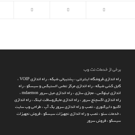
برخی از خدمات نت وب
راه اندازي فروشگاه اينترنتي
،
پشتیبانی شبکه
،
راه اندازی VOIP
،
کابل کشی شبکه
،
راه اندازی مرکز تماس الستیکس و سیسکو
،
راه
اندازی لینوکس
،
مجازی سازی
،
راه اندازی میل سرور mdaemon
،
راه اندازی اکسچنج سرور
،
راه اندازی مایکروسافت لینک
،
راه اندازی
اکتیو دایرکتوری
،
نصب و راه اندازی سرور بک آپ
،
طراحی وب سایت
،
خدمات سئو
،
نصب و راه اندازی تجهیزات سیسکو
،
فروش تجهیزات
سیسکو
،
فروش سرور