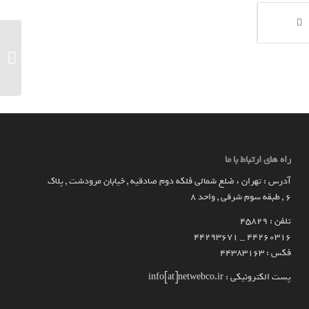
مدیرعام
صحبت‌ها
نمی‌دهد!
راه های ارتباط با ما
آدرس : تهران ، ضلع شمالی فلکه دوم صادقیه , خیابان مرودشت , پلاک
۶ , طبقه سوم شرقی , واحد ۸
تلفن : 45829
۴۴۲۶۰۳۱۶ _ 44293671
فکس : 44383163
پست الکترونیکی : info[at]netwebco.ir