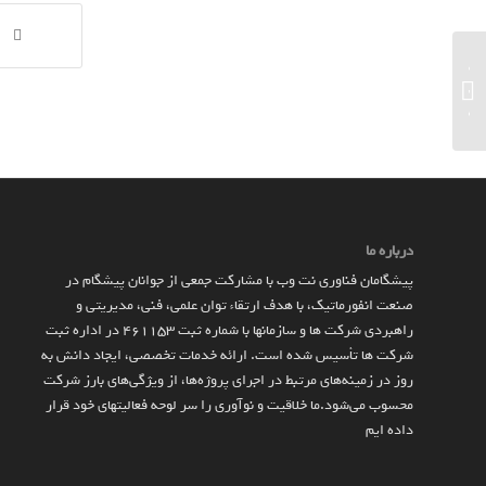
ظاهراً اینتل قصد دارد پردازنده‌های نسل
سیزدهمی Raptor Lake را در اکتبر امسال
معرفی کند...
درباره ما
پیشگامان فناوری نت وب با مشارکت جمعی از جوانان پیشگام در
صنعت انفورماتیک، با هدف ارتقاء توان علمی، فنی، مدیریتی و
راهبردی شرکت ها و سازمان­ها با شماره ثبت 461153 در اداره ثبت
شرکت ها تأسیس شده است. ارائه خدمات تخصصی، ایجاد دانش به‌
روز در زمینه‌های مرتبط در اجرای پروژه‌ها، از ویژگی‌های بارز شرکت
محسوب می‌شود.ما خلاقیت و نوآوری را سر لوحه فعالیتهای خود قرار
داده ایم