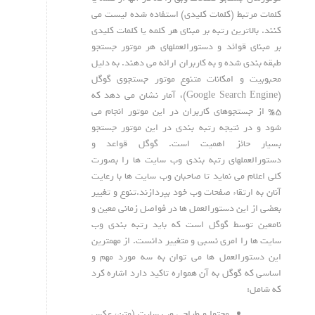
کلمات مرتبط (کلمات کلیدی) استفاده شده لیست می
کنند. بالاترین رتبه بر مبنای هر کلمه یا کلمات کلیدی
بر مبنای قوائد و دستورالعملهای هر موتور جستجو
طبقه بندی شده و به کاربران ارائه می دهند. به دلیل
محبوبیت و امکانات متنوع موتور جستجوی گوگل
(Google Search Engine)، آمار نشان می دهد که
۶۵% از جستجوهای کاربران در این موتور انجام می
شود و در نتیجه رتبه بندی در این موتور جستجو
بسیار حائز اهمیت است. گوگل قواعد و
دستورالعملهای رتبه بندی وب سایت ها را بصورت
کلی اعلام می نماید تا صاحبان وب سایت ها با رعایت
آنان به ارتقاء صفحات وب خود بپردازند.تنوع و تغییر
بعضی از این دستورالعمل ها در فواصل زمانی معین و
نامعین توسط گوگل است که باید رتبه بندی وب
سایت ها را امری نسبی و متغییر دانست. از مهمترین
این دستورالعمل ها می توان به سه مورد مهم و
اساسی که گوگل به آن همواره تاکید دارد اشاره کرد
که شامل:
محتوا و طراحی وب سایت (متن، عکس