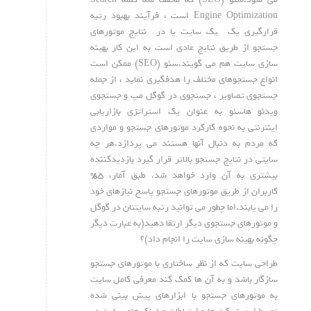
Engine Optimization است ، فرآیند بهبود رتبه
قرارگیری یک یک سایت یا در نتایج موتورهای
جستجو از طریق نتایج عادی است به این کار بهینه
سازی سایت هم می گویند.سئو (SEO) ممکن است
انواع جستجوهای مختلف را هدفگیری نماید ، از جمله
جستجوی تصاویر ، جستجوی در گوگل مپ و جستجوی
ویدئو هاسئو به عنوان یک استراتژی بازاریابی
اینترنتی به نحوه کارکرد موتورهای جستجو و مواردی
که مردم به دنبال آنها هستند می پردازد.هر چه
سایتی در نتایج جستجو بالاتر قرار گیرد بازدیدکننده
بیشتری به آن وارد خواهد شد. طبق آمار، ۸۵%
کاربران از طریق موتورهای جستجو پاسخ نیازهای خود
را می یابند.اما چطور می توانید رتبه سایتتان در گوگل
و موتورهای جستجوی دیگر ارتقا دهید(به عبارت دیگر
چگونه بهینه سازی سایت را انجام داد)؟
طراحی سایت که از نظر ساختاری با موتورهای جستجو
سازگار باشد و به آن ها کمک کند معرفی کامل سایت
به موتورهای جستجو با ابزارهای پیش بینی شده