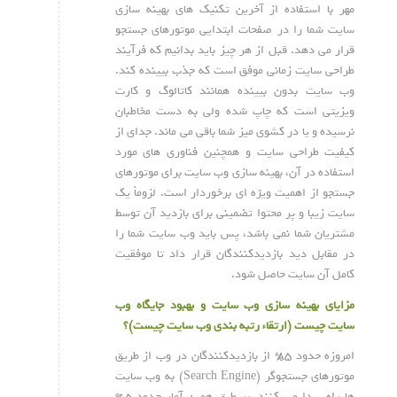
مهر با استفاده از آخرین تکنیک های بهینه سازی
سایت شما را در صفحات ابتدایی موتورهای جستجو
قرار می دهد. قبل از هر چیز باید بدانیم که فرآیند
طراحی سایت زمانی موفق است که جذب بیینده کند.
وب سایت بدون بیینده همانند کاتالوگ و کارت
ویزیتی است که چاپ شده ولی به دست مخاطبان
نرسیده و یا در کشوی میز شما باقی می ماند. جدای از
کیفیت طراحی سایت و همچنین فناوری های مورد
استفاده در آن، بهینه سازی وب سایت برای موتورهای
جستجو از اهمیت ویژه ای برخوردار است. لزوماً یک
سایت زیبا و پر محتوا تضمینی برای بازدید آن توسط
مشتریان شما نمی باشد، پس باید وب سایت شما را
در مقابل دید بازدیدکنندگان قرار داد تا موفقیت
کامل آن سایت حاصل شود.
مزایای بهینه سازی وب سایت و بهبود جایگاه وب
سایت چیست (ارتقاء رتبه بندی وب سایت چیست)؟
امروزه حدود ۸۵% از بازدیدکنندگان در وب از طریق
موتورهای جستجوگر (Search Engine) به وب سایت
ها راه پیدا می کنند. بر طبق همین آمار حدود ۶۵%