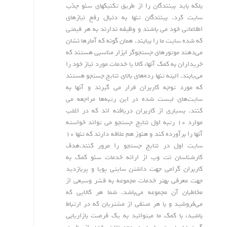
بلکه باید بینندگان را از طریق تکنیکهای سئو جذب
سایت کرد. بینندگان تنها به دنبال رفع نیازهای
اطلاعاتی خود می باشند و وظیفه ندارند به هر قیمتی
که شده سایت ما را بیابند. همان گونه که آمارها نشان
می‌دهند موتورهای جستجوگر ابزار مناسبی هستند که
خریداران به کمک آنها، کالا یا خدمات مورد نیاز خود را
می‌یابند. البته تنها رده‌های بالای نتایج جستجو هستند
که مورد توجه کاربران قرار می گیرند و آنها به
سایت‌های لیست شده در این رتبه‌ها مراجعه می
کنند. بسیاری از کاربران دریافته اند که در اغلب
موارد ۱۰ رتبه اول نتایج جستجو می تواند خواسته
آنها را برآورده کند و هنوز هم علاقه دارند که تنها ۱۰
سایت اول در نتایج جستجو را مرور کنند.هدف
کارشناسان نت وب از ارائه خدمات سئو کمک به
کاربران گرامی جهت داشتن سایتی پویا و پربازدید
جهت معرفی بهتر خدمات مجموعه به قشر وسیعی از
مخاطبان آن مجموعه می‌باشد. شما هر کالایی که
می‌فروشید و با هر صنفی از مشتریان که در ارتباط
باشید، با کمک ما میتوانید به یک فرصت بازاریابی