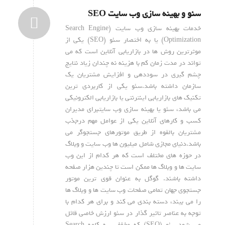
سئو و بهینه سازی وب سایت SEO
خدمات بهینه سازی وب سایت (Search Engine
Optimization) یا به اختصار سئو (SEO) یکی از
موثرترین روش ها در بازاریابی آنلاین است که می
تواند در مدت زمان کم با هزینه نه چندان زیاد نتایج
چشم گیری در سوددهی و افزایش مشتریان یک
سازمان داشته باشد.سئو یکی از کاربردی ترین
تکنیک های بازاریابی اینترنتی یا بازاریابی الکترونیکی
می باشد، سئو یا بهینه سازی وب سایتبرای مدیران
کسب و کارهای آنلاین یکی از عوامل مهم درجذب
مشتریان بالقوه از طریق موتورهای جستجوگر می
باشد.دنیای مجازی شامل میلیون ها وب سایت و وبلاگ
در حوزه های مختلف است که هر کدام از این وب
سایت ها و وبلاگ ها ممکن است تا چندین هزار صفحه
داشته باشند. گوگل به عنوان قوی ترین موتور
جستجوی جهان تمامی صفحات وب سایت ها و وبلاگ ها
را می بیند، دسته بندی می کند و برای هر کدام با
توجه به عناصر تاثیر گذار در سئو ارزش خاصی قائل
می شود.سئو (SEO) که مخفف سه کلمه Search