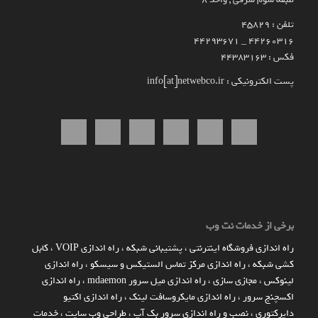
تلفن : 45829
۴۴۲۶۰۳۱۶ _ 44293671
فکس : 44383163
پست الکترونیکی : info[at]netwebco.ir
برخی از خدمات نت وب
راه اندازي فروشگاه اينترنتي
،
پشتیبانی شبکه
،
راه اندازی VOIP
،
کابل
کشی شبکه
،
راه اندازی مرکز تماس الستیکس و سیسکو
،
راه اندازی
لینوکس
،
مجازی سازی
،
راه اندازی میل سرور mdaemon
،
راه اندازی
اکسچنج سرور
،
راه اندازی مایکروسافت لینک
،
راه اندازی اکتیو
دایرکتوری
،
نصب و راه اندازی سرور بک آپ
،
طراحی وب سایت
،
خدمات