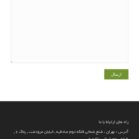
راه های ارتباط با ما
آدرس : تهران ، ضلع شمالی فلکه دوم صادقیه , خیابان مرودشت , پلاک ۶ ,
طبقه سوم شرقی , واحد ۸