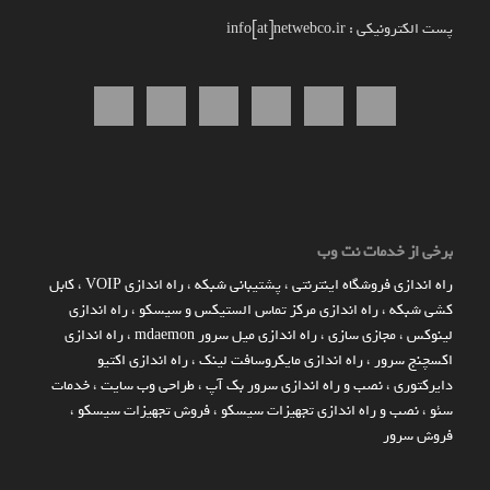
پست الکترونیکی : info[at]netwebco.ir
برخی از خدمات نت وب
راه اندازي فروشگاه اينترنتي
،
پشتیبانی شبکه
،
راه اندازی VOIP
،
کابل
کشی شبکه
،
راه اندازی مرکز تماس الستیکس و سیسکو
،
راه اندازی
لینوکس
،
مجازی سازی
،
راه اندازی میل سرور mdaemon
،
راه اندازی
اکسچنج سرور
،
راه اندازی مایکروسافت لینک
،
راه اندازی اکتیو
دایرکتوری
،
نصب و راه اندازی سرور بک آپ
،
طراحی وب سایت
،
خدمات
سئو
،
نصب و راه اندازی تجهیزات سیسکو
،
فروش تجهیزات سیسکو
،
فروش سرور