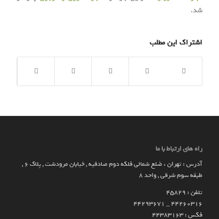
شد.
اشتراک این مطلب
راه های ارتباط با ما
آدرس : تهران ، ضلع شمالی فلکه دوم صادقیه , خیابان مرودشت , پلاک ۶ ,
طبقه سوم شرقی , واحد ۸
تلفن : 45829
۴۴۲۶۰۳۱۶ _ 44293671
فکس : 44383163