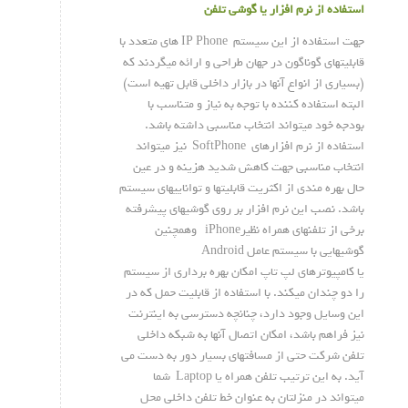
استفاده از نرم افزار یا
گوشی تلفن
جهت استفاده از این سیستم IP Phone های متعدد با
قابلیتهای گوناگون در جهان طراحی و ارائه میگردند که
(بسیاری از انواع آنها در بازار داخلی قابل تهیه است)
البته استفاده کننده با توجه به نیاز و متناسب با
بودجه خود میتواند انتخاب مناسبی داشته باشد.
استفاده از نرم افزارهای SoftPhone نیز میتواند
انتخاب مناسبی جهت کاهش شدید هزینه و در عین
حال بهره مندی از اکثریت قابلیتها و تواناییهای سیستم
باشد. نصب این نرم افزار بر روی گوشیهای پیشرفته
برخی از تلفنهای همراه نظیرiPhone وهمچنین
گوشیهایی با سیستم عامل Android
یا کامپیوترهای لپ تاپ امکان بهره برداری از سیستم
را دو چندان میکند. با استفاده از قابلیت حمل که در
این وسایل وجود دارد، چنانچه دسترسی به اینترنت
نیز فراهم باشد، امکان اتصال آنها به شبکه داخلی
تلفن شرکت حتی از مسافتهای بسیار دور به دست می
آید. به این ترتیب تلفن همراه یا Laptop شما
میتواند در منزلتان به عنوان خط تلفن داخلی محل