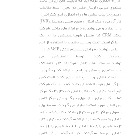
IP راه اندازی کرده اید که قابلیت های زیادی مانند
صندوق صوتی ، ارسال فکس به ایمیل ، ضبط مکالمات
، دیدن جزییات تماس ها ، راه اندازی اتاق کنفرانس ،
کالرآی دی ، صف انتظار ، منوی منشی دیجیتال(IVR)
و … .دارد و می تواند به نرم افزارهای داخلی شرکت
مانند CRM نیز متصل شود.الستیکس دارای یک
رابط گرافیکی تحت وب می باشد و با استفاده از این
رابط می توانید به راحتی سیستم تلفنی VoIP خود را
مدیریت کنید .توسط الستیکس می
توانید سیستم های تلفنی هوشمند نظیر تلفنبانک
، سیستمهای پرسش و پاسخ ، ارائه کد رهگیری ،
مسابقات تلفنی و … پیاده سازی کنید.الستیکس
ویژگی های فوق العاده ای دارد که برای یک شرکت
کوچک به عنوان یک منشی تلفنی دیجیتال تا یک مرکز
تماس کامل برای سازمانهای بزرگ و حتی مرکز تلفن
بین المللی مورد استفاده قرار می گیرد.در سیستمهای
معمولی مراکز تلفن سانترال مانند پاناسونیک، خطوط
داخلی به صورت محدود ارائه میگردند. به عنوان مثال
۳ خط شهری با ۸ خط داخلی یا ۶ خط شهری با ۱۶ خط
داخلی عرضه میگردند. در اینگونه مراکز تلفن