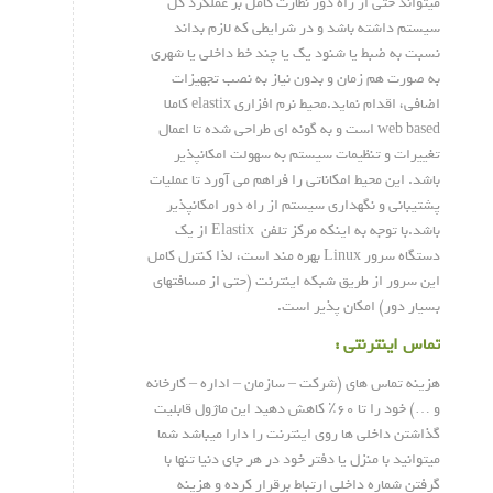
میتواند حتی از راه دور نظارت کامل بر عملکرد کل
سیستم داشته باشد و در شرایطی که لازم بداند
نسبت به ضبط یا شنود یک یا چند خط داخلی یا شهری
به صورت هم زمان و بدون نیاز به نصب تجهیزات
اضافی، اقدام نماید.محیط نرم افزاری elastix کاملا
web based است و به گونه ای طراحی شده تا اعمال
تغییرات و تنظیمات سیستم به سهولت امکانپذیر
باشد. این محیط امکاناتی را فراهم می آورد تا عملیات
پشتیبانی و نگهداری سیستم از راه دور امکانپذیر
باشد.با توجه به اینکه مرکز تلفن Elastix از یک
دستگاه سرور Linux بهره مند است، لذا کنترل کامل
این سرور از طریق شبکه اینترنت (حتی از مسافتهای
بسیار دور) امکان پذیر است.
تماس اینترنتی :
هزینه تماس های (شرکت – سازمان – اداره – کارخانه
و …) خود را تا ۶۰٪ کاهش دهید این ماژول قابلیت
گذاشتن داخلی ها روی اینترنت را دارا میباشد شما
میتوانید با منزل یا دفتر خود در هر جای دنیا تنها با
گرفتن شماره داخلی ارتباط برقرار کرده و هزینه