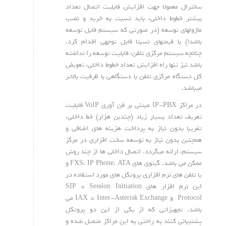
سانترال معمولا جهت افزایش قابلیت اتصال تعداد
بیشتر خطوط داخلی، باید نسبت به خرید و نصب
ماژولهای توسعه (در صورتی که سیستم قابل توسعه
باشد!) با قیمتهای نسبتا قابل توجهی اقدام کرد.
چنانچه سیستم مرکزی تلفن، قابلیت توسعه را نداشته
باشد نیز تنها راه افزایش تعداد خطوط داخلی، تعویض
کل دستگاه مرکزی تلفن با دستگاهی با ظرفیت بالاتر
میباشد.
در مراکز IP-PBX مبتنی بر فن آوری VoIP قابلیت
تعریف تعداد بسیار زیاد (چندین هزار) خط داخلی،
تقریبا بدون نیاز به پرداخت هزینه های اضافی و
همچنین بدون نیاز به توسعه سخت افزاری در مرکز
سیستم، ارائه میگردد. اتصال داخلی ها از چند روش
ممکن می باشد. گیتوی های FXS، IP Phone، ATA و
یا تلفن های نرم افزاری پروتکل های مورد استفاده در
این نرم افزار های SIP = Session Initiation
Protocol و IAX = Inter-Asterisk Exchange می
باشد. تجهیزاتی که از یکی از این دو پروتکل
پشتیبانی کنند به راحتی به این مراکز متصل شده و