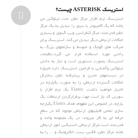
استریسک ASTERISK چیست؟
استریسک نرم افزار مرکز تلفن تحت لینوکس می
باشد که یک کامپیوتر یا سرور را تبدیل به یک مرکز
تلفن قدرتمند، مرکز کنفرانس، ویپ گیتوی و بسیاری
امکانات ارتباطی دیگر تبدیل می کند. استریسک برای
شرکت های کوچک و متوسط و سازمانهای بزرگ به
راحتی مورد استفاده قرار می گیرد.تنظیمات
استریسک بصورت دستوری است و نیاز به دانش
لینوکس وآشنایی با فرامین استریسک دارد.امروزه
در سیستمهای مدرن و پیشرفته تلفن سانترال
امکانات گسترده ارتباطی را به صورت یکپارچه در
اختیار خواهید داشت. Elastix یک نرم افزار با
سورس کد باز است جهت برقرارکردن ارتباطات یک
پارچه. در خصوص این مفهوم، هدف Elastix یکپارچه
سازی تمامی قابلیتهای ارتباطی موجود که در سطح
حرفه ای به کار میروند، در یک مجموعه واحد و
قدرتمند است.مرکز ارتباطی الستیکس امور ارتباطی
مانند مرکز تلفن، فکس، پست الکترونیک و … را به