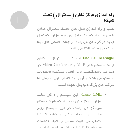
راه اندازی مرکز تلفن ( سانترال ) تحت
شبکه
نصب و راه اندازی مدل های مختلف سانترال هاAی
تلفنی تحت شبکه سخت افزاری و نرم افزاری که نسل
جدید مراکز تلقن می باشد از جمله تخصص های تیما
شبکه در زمینه VoIP می باشد.
Cisco Call Manager
: شرکت سیسکو از پیشگامان
ارایه سیستم های VoIP و Video Conference در
دنیا می باشد.کیفیت برتر اولین مشخصه محصولات
سیسکو می باشد و آن را به انتخاب اول سازمان ها
شرکت های بزرگ دنیا بدل نموده است.
Cisco CME:
این سیستم راه کار سخت
افزاری مرکز تلفن تحت شبکه شرکت معظم
سیسکو می باشد. در این سیستم روتر
مناسب را تعداد داخلی و خطوط PSTN
انتخاب می شود. سپس با انجام تنظیمات
مربوطه IP-PBX در اختیار کاربر قرار می