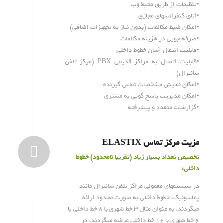
•تنظیمات از طریق محیط وب
•اتاق کنفرانسهای مجازی
•امکان ضبط مکالمات (بدون نیاز به تجهیزات اضافی)
•صرفه جویی در هزینه مکالمات
•قابلیت انتقال آسان خطوط داخلی
•قابلیت اتصال به مراکز قدیمی PBX (مرکز تلفن
سانترال)
•امکان نمایش مشخصات تماس گیرنده
•امکان مدیریت پاسخ گویی به مشتری
•گزارشات متعدد و پیشرفته
مزیت مرکز تماس ELASTIX
تخصیص تعداد بسیار زیاد (تقریبا نامحدود) خطوط
داخلی:
در سیستمهای معمولی مراکز تلفن سانترال مانند
پاناسونیک، خطوط داخلی به صورت محدود ارائه
میگردند. به عنوان مثال ۳ خط شهری با ۸ خط داخلی یا
۶ خط شهری با ۱۶ خط داخلی عرضه میگردند. در