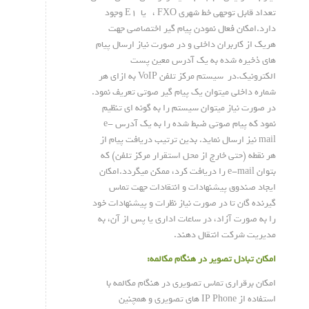
تعداد قابل توجهی خط شهری FXO ، یا E1 وجود
دارد.امکان فعال نمودن پیام گیر اختصاصی جهت
هریک از کاربران داخلی و در صورت نیاز ارسال پیام
های ذخیره شده به یک آدرس معین پست
الکترونیک.در سیستم مرکز تلفن VoIP به ازای هر
شماره داخلی میتوان یک پیام گیر صوتی تعریف نمود.
در صورت نیاز میتوان سیستم را به گونه ای تنظیم
نمود که پیام صوتی ضبط شده را به یک آدرس e-
mail نیز ارسال نماید. بدین ترتیب دریافت پیام از
هر نقطه (حتی خارج از محل استقرار مرکز تلفن) که
بتوان e-mail را دریافت کرد، ممکن میگردد.امکان
ایجاد صندوق پیشنهادات و انتقادات جهت تماس
گیرنده گان تا در صورت نیاز نظرات و پیشنهادات خود
را به صورت آزاد، در ساعات اداری یا پس از آن، به
مدیریت شرکت انتقال دهند.
امکان تبادل تصویر در هنگام مکالمه:
امکان برقراری تماس تصویری در هنگام مکالمه با
استفاده از IP Phone های تصویری و همچنین