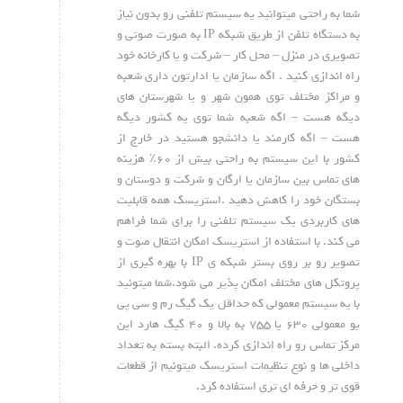
شما به راحتی میتوانید یه سیستم تلفنی رو بدون نیاز
به دستگاه تلفن از طریق شبکه IP به صورت صوتی و
تصویری در منزل – محل کار – شرکت و یا کارخانه خود
راه اندازی کنید . اگه سازمان یا ادارتون داری شعبه
و مراکز مختلف توی همون شهر و یا شهرستان های
دیگه هست – اگه شعبه شما توی یه کشور دیگه
هست – اگه کارمند یا دانشجو هستید در خارج از
کشور با این سیستم به راحتی بیش از ۶۰٪ هزینه
های تماس بین سازمان یا ارگان و شرکت و دوستان و
بستگان خود را کاهش دهید .استریسک همه قابلیت
های کاربردی یک سیستم تلفنی را برای شما فراهم
می کند. با استفاده از استریسک امکان انتقال صوت و
تصویر رو بر روی بستر شبکه ی IP با بهره گیری از
پروتکل های مختلف امکان پذیر می شود.شما میتونید
با یه سیستم معمولی که حداقل یک گیگ رم و سی پی
یو معمولی ۶۳۰ یا ۷۵۵ به بالا و ۴۰ گیگ هارد این
مرکز تماس رو راه اندازی کرده. البته بسته به تعداد
داخلی ها و نوع تنظیمات استریسک میتونیم از قطعات
قوی تر و حرفه ای تری استفاده کرد.