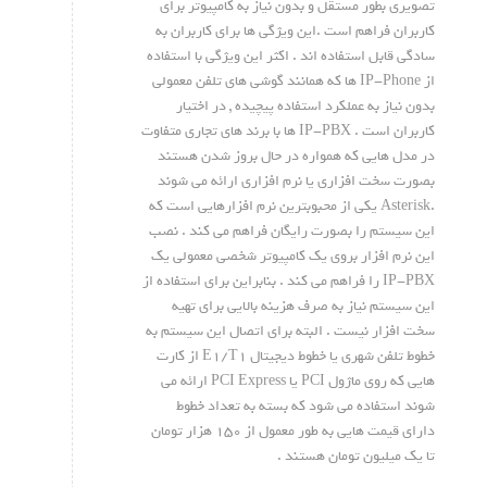
تصویری بطور مستقل و بدون نیاز به کامپیوتر برای
کاربران فراهم است .این ویژگی ها برای کاربران به
سادگی قابل استفاده اند . اکثر این ویژگی با استفاده
از IP-Phone ها که همانند گوشی های تلفن معمولی
بدون نیاز به عملکرد استفاده پیچیده , در اختیار
کاربران است . IP-PBX ها با برند های تجاری متفاوت
در مدل هایی که همواره در حال بروز شدن هستند
بصورت سخت افزاری یا نرم افزاری ارائه می شوند
.Asterisk یکی از محبوبترین نرم افزارهایی است که
این سیستم را بصورت رایگان فراهم می کند . نصب
این نرم افزار بروی یک کامپیوتر شخصی معمولی یک
IP-PBX را فراهم می کند . بنابراین برای استفاده از
این سیستم نیاز به صرف هزینه بالایی برای تهیه
سخت افزار نیست . البته برای اتصال این سیستم به
خطوط تلفن شهری یا خطوط دیجیتال E1/T1 از کارت
هایی که روی ماژول PCI یا PCI Express ارائه می
شوند استفاده می شود که بسته به تعداد خطوط
دارای قیمت هایی به طور معمول از ۱۵۰ هزار تومان
تا یک میلیون تومان هستند .