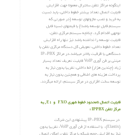
اینگونه مراکز تلفن سانترال معمولا جهت افزایش
قابلیت اتصال تعداد بیشتر خطوط داخلی، باید نسبت
به خرید و نصب ماژولهای توسعه (در صورتی که
سیستم قابل توسعه باشد!) با قیمتهای نسبتا قابل
توجهی اقدام کرد. چنانچه سیستم مرکزی تلفن،
قابلیت توسعه را نداشته باشد نیز تنها راه افزایش
تعداد خطوط داخلی، تعویض کل دستگاه مرکزی تلفن با
دستگاهی با ظرفیت بالاتر میباشد.در مراکز IP-PBX
مبتنی بر فن آوری VoIP قابلیت تعریف تعداد بسیار
زیاد (چندین هزار) خط داخلی، تقریبا بدون نیاز به
پرداخت هزینه های اضافی و همچنین بدون نیاز به
توسعه سخت افزاری در مرکز سیستم، ارائه میگردد.
قابلیت اتصال نامحدود خطوط شهری
FXO
و
E1
, به
مرکز تلفن
IPPBX
:
در سیستم IP-PBX پیشنهادی این شرکت
(Elastix)، با استفاده از فن آوری VoIP، تقریبا بدون
نیاز به افزایش حجم شبکه یا مرکز تلفن، امکان اتصال