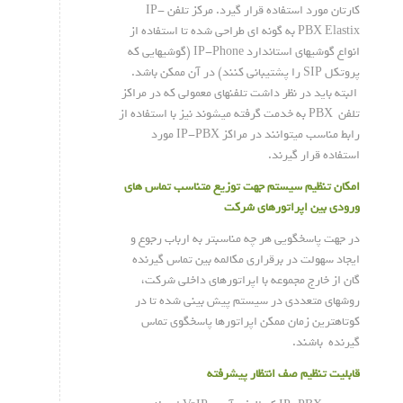
کارتان مورد استفاده قرار گیرد. مرکز تلفن IP-
PBX Elastix به گونه ای طراحی شده تا استفاده از
انواع گوشیهای استاندارد IP-Phone (گوشیهایی که
پروتکل SIP را پشتیبانی کنند) در آن ممکن باشد.
البته باید در نظر داشت تلفنهای معمولی که در مراکز
تلفن PBX به خدمت گرفته میشوند نیز با استفاده از
رابط مناسب میتوانند در مراکز IP-PBX مورد
استفاده قرار گیرند.
امکان تنظیم سیستم جهت توزیع متناسب تماس های
ورودی بین اپراتورهای شرکت
در جهت پاسخگویی هر چه مناسبتر به ارباب رجوع و
ایجاد سهولت در برقراری مکالمه بین تماس گیرنده
گان از خارج مجموعه با اپراتورهای داخلی شرکت،
روشهای متعددی در سیستم پیش بینی شده تا در
کوتاهترین زمان ممکن اپراتورها پاسخگوی تماس
گیرنده باشند.
قابلیت تنظیم صف انتظار پیشرفته