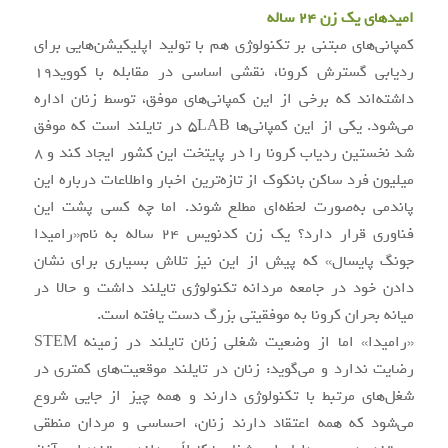
امیدهای یک زن 24 ساله
کمپانی‌های مبتنی بر تکنولوژی هم با تولید اپلیکیشن‌هایی برای
ردیابی گسترش کرونا، نقشی اساسی در مقابله با کووید19
داشته‌اند که برخی از این کمپانی‌های موفق، توسط زنان اداره
می‌شود. یکی از این کمپانی‌ها 5LAB در تایلند است که موفق
شد نخستین ردیاب کرونا را در پایتخت این کشور ایجاد کند و 8
میلیون فرد ساکن بانکوک از تازه‌ترین اخبار واطلاعات درباره این
پاندمی به‌صورت لحظه‌ای مطلع شوند. اما چه کسی پشت این
فناوری قرار دارد؟ یک زن کدنویس 24 ساله به نام«رامیدا
جونگ پایسال» که پیش از این نیز تلاش بسیاری برای نشان
دادن خود در جامعه مردانه تکنولوژی تایلند داشت و حالا در
میانه بحران کرونا به موفقیتی بزرگ دست یافته است.
«رامیدا» اما از وضعیت شغلی زنان تایلند در زمینه STEM
رضایت ندارد و می‌گوید: زنان در تایلند موقعیت‌های کمتری در
شغل‌های مرتبط با تکنولوژی دارند و همه چیز از جایی شروع
می‌شود که همه اعتقاد دارند زنان، احساسی و مردان منطقی