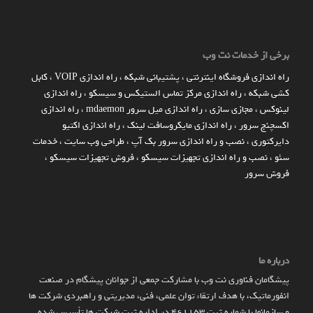
برخی از خدمات نت وب
راه اندازي فروشگاه اينترنتي
،
پشتیبانی شبکه
،
راه اندازی VOIP
،
کابل
کشی شبکه
،
راه اندازی مرکز تماس الستیکس و سیسکو
،
راه اندازی
لینوکس
،
مجازی سازی
،
راه اندازی میل سرور mdaemon
،
راه اندازی
اکسچنج سرور
،
راه اندازی مایکروسافت لینک
،
راه اندازی اکتیو
دایرکتوری
،
نصب و راه اندازی سرور بک آپ
،
طراحی وب سایت
،
خدمات
سئو
،
نصب و راه اندازی تجهیزات سیسکو
،
فروش تجهیزات سیسکو
،
فروش سرور
درباره ما
پیشگامان فناوری نت وب با مشارکت جمعی از جوانان پیشگام در صنعت
انفورماتیک، با هدف ارتقاء توان علمی، فنی، مدیریتی و راهبردی شرکت ها
و سازمان­ها با شماره ثبت 461153 در اداره ثبت شرکت ها تأسیس شده