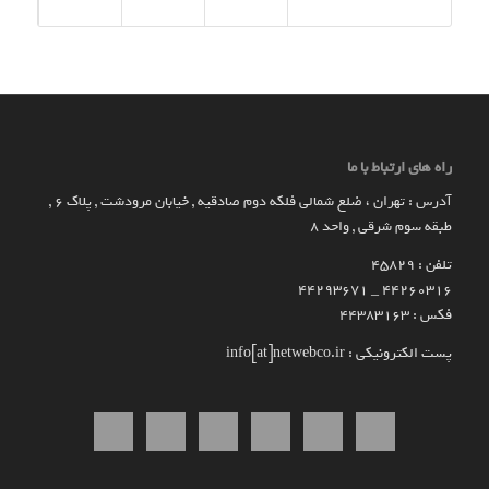
راه های ارتباط با ما
آدرس : تهران ، ضلع شمالی فلکه دوم صادقیه , خیابان مرودشت , پلاک ۶ ,
طبقه سوم شرقی , واحد ۸
تلفن : 45829
۴۴۲۶۰۳۱۶ _ 44293671
فکس : 44383163
پست الکترونیکی : info[at]netwebco.ir