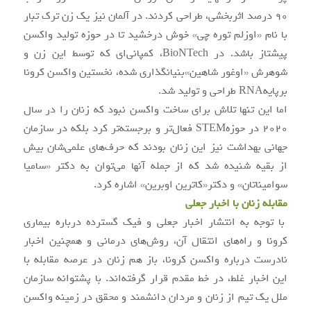
90 درصد اثربخشی، طراحی کردند. در آلمان نیز یک زن ترک تبار
با نام «اوزلم توره چی» خوش درخشید تا در حوزه تولید واکسن
پیشتاز باشد. در BioNTech، کمپانی‌ای که توسط این زن و
شوهرش «اوغور شاهین»بنیانگذاری شده، نخستین واکسن کرونا
برپایهRNA طراحی و تولید شد.
اما این تنها تلاش برای ساخت واکسن نبود که زنان را در سال
2020 در حوزهSTEM فعال‌تر و برجسته‌تر کرد بلکه در سازمان
جهانی بهداشت نیز این زنان بودند که حرف‌های علمی‌شان بیش
از بقیه شنیده شد که از جمله آنها می‌توان به دکتر «سامیا
سوامیناتان» و دکتر«کاترین اوبرین» اشاره کرد.
مقابله زنان با اخبار جعلی
با توجه به انتشار اخبار جعلی و فیک گسترده درباره بیماری
کرونا و راه‌های انتقال آن، روش‌های درمانی و همچنین اخبار
نادرست درباره واکسن کرونا، باز هم زنان در عرصه مقابله با
این اخبار غلط، در خط مقدم قرار گرفته‌اند. با پشتوانه سازمان
ملل یک تیم از زنان و مردان دانشمند و محقق در زمینه واکسن