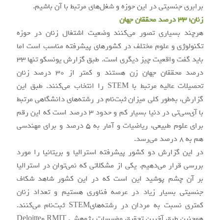
برابری جنسیتی در این حوزه و شغل‌های مرتبط با آن باشیم.
زنان؛ 33 درصد محققان جهان
هرچند بسیاری تصور می‌کنند وضعیت اشتغال زنان در حوزه
تکنولوژی و علوم مختلف در کشورهای پیشرفته مناسب است اما
باید گفت واقعیت چیز دیگری است. طبق گزارش یونسکو تنها 33
درصد محققان جهان زن هستند و کمتر از 30 درصد زنان
تحصیلات عالیه مرتبط با STEM را انتخاب می‌کنند. طبق این
گزارش، به‌طور کلی میزان ثبت‌نام در رشته‌های دانشگاهی مرتبط
با آی‌سی‌تی در دنیا بسیار کم و حدود 3 درصد است که این رقم
برای علوم طبیعی، ریاضیات و آمار به 5 درصد و برای مهندسی
هم به 8 درصد می‌رسد.
در این گزارش دو کشور پیشرفته استرالیا و بریتانیا را مورد
بررسی قرار می‌دهیم. یکی از مشکلاتی که نمی‌توان در استرالیا
بر آن چشم پوشید این است که در این کشور شاهد شکاف
جنسیتی بسیار زیاد در عرصه فناوری هستیم و تعداد زنان
کمتری نسبت به مردان در رشته‌هایSTEM ثبت‌نام می‌کنند.
همچنین طبق آخرین تحقیق مؤسسات پژوهشی RMIT وDeloitte