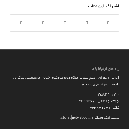
اشتراک این مطلب
راه های ارتباط با ما
آدرس : تهران ، ضلع شمالی فلکه دوم صادقیه , خیابان مرودشت , پلاک ۶ ,
طبقه سوم شرقی , واحد ۸
تلفن : 45829
۴۴۲۶۰۳۱۶ _ 44293671
فکس : 44383163
پست الکترونیکی : info[at]netwebco.ir