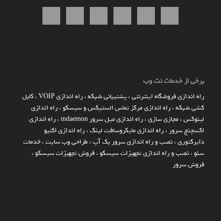
برخی از خدمات نت وب
راه اندازي فروشگاه اينترنتي
،
پشتیبانی شبکه
،
راه اندازی VOIP
،
کابل
کشی شبکه
،
راه اندازی مرکز تماس الستیکس و سیسکو
،
راه اندازی
لینوکس
،
مجازی سازی
،
راه اندازی میل سرور mdaemon
،
راه اندازی
اکسچنج سرور
،
راه اندازی مایکروسافت لینک
،
راه اندازی اکتیو
دایرکتوری
،
نصب و راه اندازی سرور بک آپ
،
طراحی وب سایت
،
خدمات
سئو
،
نصب و راه اندازی تجهیزات سیسکو
،
فروش تجهیزات سیسکو
،
فروش سرور