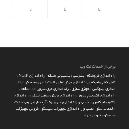
برخی از خدمات نت وب
راه اندازي فروشگاه اينترنتي
،
پشتیبانی شبکه
،
راه اندازی VOIP
،
کابل کشی شبکه
،
راه اندازی مرکز تماس الستیکس و سیسکو
،
راه
اندازی لینوکس
،
مجازی سازی
،
راه اندازی میل سرور mdaemon
،
راه اندازی اکسچنج سرور
،
راه اندازی مایکروسافت لینک
،
راه اندازی
اکتیو دایرکتوری
،
نصب و راه اندازی سرور بک آپ
،
طراحی وب سایت
،
خدمات سئو
،
نصب و راه اندازی تجهیزات سیسکو
،
فروش تجهیزات
سیسکو
،
فروش سرور