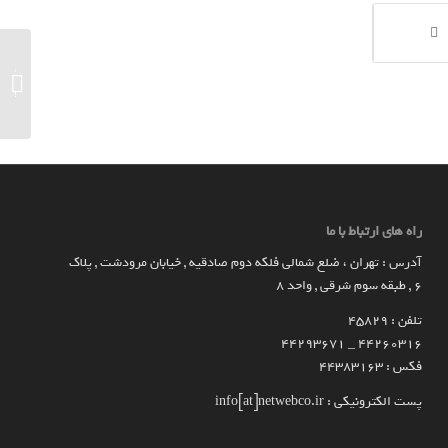
خواهد ش
راه های ارتباط با ما
آدرس : تهران ، ضلع شمالی فلکه دوم صادقیه , خیابان مرودشت , پلاک
۶ , طبقه سوم شرقی , واحد ۸
تلفن : 45829
۴۴۲۶۰۳۱۶ _ 44293671
فکس : 44383163
پست الکترونیکی : info[at]netwebco.ir