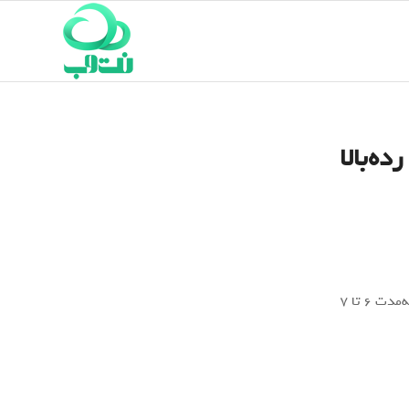
 سدانی رده‌بالا
سامسونگ‌دیسپلی ظاهراً نمایشگرهای OLED را برای چهارمیلیون دستگاه خودرو BMW به‌مدت ۶ تا ۷