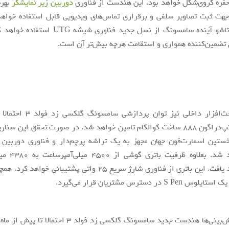
حفره کروی‌شکل خواهد بود. این هندست از فناوری
دوربین زیر نمایشگر
بهره
هت ثبت تصاویر سلفی و برقراری تماس‌های ویدیویی قابل استفاده خواهد 
اسمارت‌فون تاشو آینده سامسونگ از نسل جدید فناوری
ضمین‌کننده همواری و استقامت هرچه بیش‌تر آن است.
در بخش سخت‌افزار داخلی نیز توان پ
پرچم‌دار اسنپ‌دراگون 888 ساخت کوالکام تامین خواهد شد. در صورت تحقق این 
 به نخستین اسمارت‌فون جهان مجهز به یک تراشه پرچم‌دار و فناوری دوربین 
تبدیل خواهد شد. ب
کاهش خواهد یافت. این باتری از فناوری شارژ سریع 25 واتی پشتیبانی
S  در دسترس مشتریان قرار می‌گیرد.
بر اساس پیش‌بینی‌ها هندست جدید سامسونگ گلکسی زد فولد 3 اح