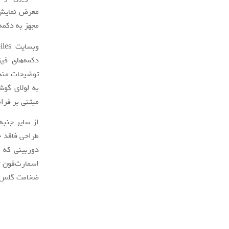
معرض نمایش 
مجهز به دکمه
وبسایت 91mobiles گزارش می‌دهد که دستگاه جدید
دکمه‌های فی
توضیحات مندر
به لولای گوش
مبتنی بر فرا
طراحی فاقد 
دوربینی که ج
ضخامت گلس ت