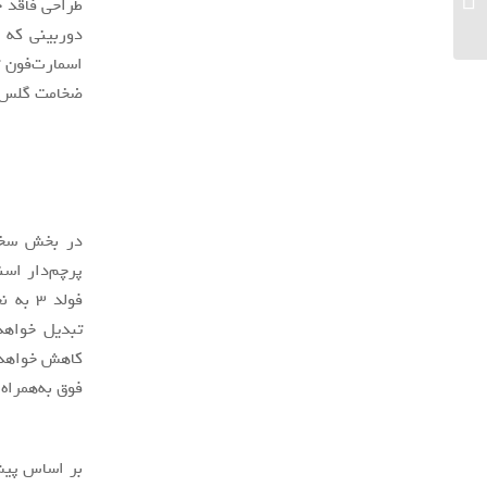
طراحی فاقد 
اینترنت رایگان انتخابات»...
دوربینی که ج
ضخامت گلس ت
فولد 3
فوق به‌همراه یک استایلوس Pen