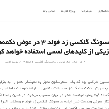
 همکاری
درباره ما
پروژه های ما
تماس با ما
سامسونگ گلکسی زد فولد ۳ در عوض دک
زیکی از کلیدهای لمسی استفاده خواهد کر
/
/
در
اخبار
,
اخبار موبایل
,
سامسونگ
,
گلکسی زد فولد 3
توسط
ادمین
تین شرکتی بود که یک اسمارت‌فون‌ مجهز به نمایشگر تاشو را به بازار
چندین تولیدکننده دیگر نیز محصولات مشابهی را ارائه نموده‌اند؛ اما غول کر
کننده گوشی‌های هوشمند تاشو در جهان محسوب می‌شود. در همین راستا ا
از کاربران منتظر معرفی هندست نسل آینده سامسونگ گ
این هندست بودیم و اکنون نیز پتنت‌های منتشر شده طراحی واقعی این م