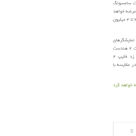
امسال شرکت سامسونگ
فولد 3 و گلکسی زد فلیپ 3 را به بازار عرضه خواهد
کرد. از این تعداد رقمی بین 2.5 تا 3 میلیون واحد مربوط به گلکسی زد فولد 3 بوده و 3.5 تا 4 میلیون
نمایشگرهای
تاشو در مقایسه با سال گذشته بسیار بیش‌تر باشد. بعلاوه غول کره‌ای نسبت به موفقیت 2 هندست
تاشو خود در آینده کاملا اطمینان دارد. مدل‌های تاشو گلکسی زد فولد 2 و گلکسی زد فلیپ 2
قمی که در مقایسه با