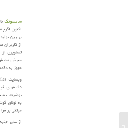
سامسونگ
نخس
اکنون اگرچه 
برترین تولید
تصاویری از 
معرض نمایش 
مجهز به دکمه
وبسایت 91mobiles گزارش می‌دهد که دستگاه جدید
دکمه‌های فی
توضیحات مندر
به لولای گوش
مبتنی بر فرا
جزییات برنامه زمانبندی ثبت‌نام «بسته