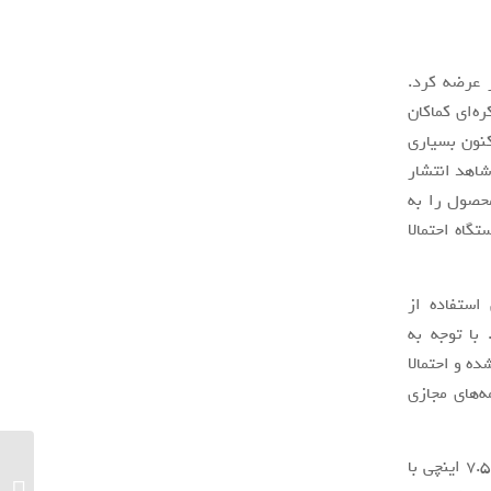
 عرضه کرد.
ه‌ای کماکان
کنون بسیاری
لکسی زد فولد 3 هستند. اخیرا شاهد انتشار
حصول را به
اه احتمالا
ستفاده از
با توجه به
ه و احتمالا
ه‌های مجازی
از سایر جنبه‌ها نیز اسمارت‌فون سامسونگ گلکسی زد فولد 3 مجهز به نمایشگر داخلی 7.56 اینچی با
آغاز ثبت