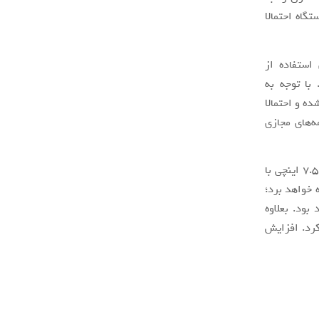
اه احتمالا
ستفاده از
با توجه به
ه و احتمالا
ه‌های مجازی
از سایر جنبه‌ها نیز اسمارت‌فون سامسونگ گلکسی زد فولد 3 مجهز به نمایشگر داخلی 7.56 اینچی با
 خواهد برد؛
بود. بعلاوه
 شیشه UTG استفاده خواهد کرد. افزایش