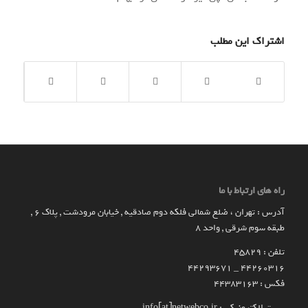
اشتراک این مطلب
راه های ارتباط با ما
آدرس : تهران ، ضلع شمالی فلکه دوم صادقیه , خیابان مرودشت , پلاک ۶ ,
طبقه سوم شرقی , واحد ۸
تلفن : 45829
۴۴۲۶۰۳۱۶ _ 44293671
فکس : 44383163
پست الکترونیکی : info[at]netwebco.ir