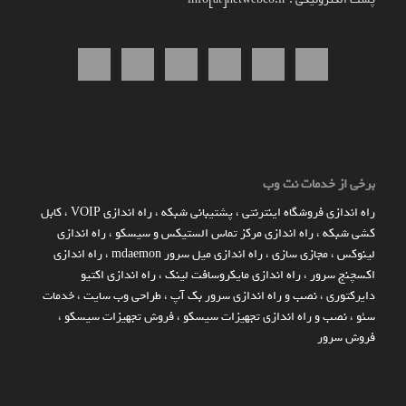
برخی از خدمات نت وب
راه اندازي فروشگاه اينترنتي
،
پشتیبانی شبکه
،
راه اندازی VOIP
،
کابل
کشی شبکه
،
راه اندازی مرکز تماس الستیکس و سیسکو
،
راه اندازی
لینوکس
،
مجازی سازی
،
راه اندازی میل سرور mdaemon
،
راه اندازی
اکسچنج سرور
،
راه اندازی مایکروسافت لینک
،
راه اندازی اکتیو
دایرکتوری
،
نصب و راه اندازی سرور بک آپ
،
طراحی وب سایت
،
خدمات
سئو
،
نصب و راه اندازی تجهیزات سیسکو
،
فروش تجهیزات سیسکو
،
فروش سرور