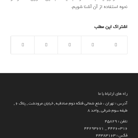
نحوه استفاده از آن آشنا شویم.
اشتراک این مطلب
راه های ارتباط با ما
آدرس : تهران ، ضلع شمالی فلکه دوم صادقیه , خیابان مرودشت , پلاک ۶ ,
طبقه سوم شرقی , واحد ۸
تلفن : 45829
۴۴۲۶۰۳۱۶ _ 44293671
فکس : 44383163