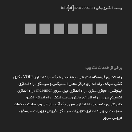
پست الکترونیکی : info[at]netwebco.ir
برخی از خدمات نت وب
راه اندازي فروشگاه اينترنتي
،
پشتیبانی شبکه
،
راه اندازی VOIP
،
کابل
کشی شبکه
،
راه اندازی مرکز تماس الستیکس و سیسکو
،
راه اندازی
لینوکس
،
مجازی سازی
،
راه اندازی میل سرور mdaemon
،
راه اندازی
اکسچنج سرور
،
راه اندازی مایکروسافت لینک
،
راه اندازی اکتیو
دایرکتوری
،
نصب و راه اندازی سرور بک آپ
،
طراحی وب سایت
،
خدمات
سئو
،
نصب و راه اندازی تجهیزات سیسکو
،
فروش تجهیزات سیسکو
،
فروش سرور