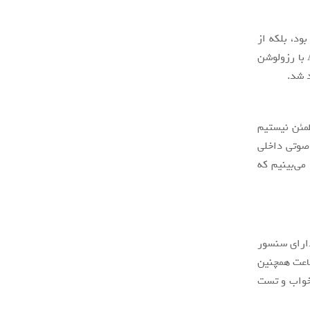
ود، بلکه از
یک پنل مستطیلی عمودی بهره خواهد برد. این نمایشگر یک پنل ۱.۶۴ اینچی AMOLED با رزولوشن
طمئن نیستیم
 صوتی داخلی
می‌بینیم که
یبانی خواهد کرد و دارای سنسور
 بود. این ساعت همچنین
 خواب و تست