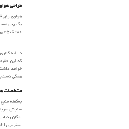
طراحی هواو
هواوی واچ فی
۴۵۶x۲۸۰ پیکسل خواهد بود که با یک فریم فلزی نقره‌ای، خاکستری یا طلایی احاطه خواهد شد.
در لبه کناری
که این حفره 
خواهد داشت. 
همگی دست‌بن
مشخصات هو
امکان ردیابی
استرس را خو