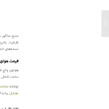
آغاز به کار اولین نمایشگاه سه‌بعدی فناوری از
فردا...
نسخه‌های اندروید +۵٫۰ و +iOS 9.0 را اجرا
قیمت هواوی
ساعت شامل خو
نوشته
مشخصا
موبایل
پدیدار