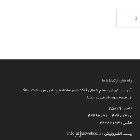
راه های ارتباط با ما
آدرس : تهران ، ضلع شمالی فلکه دوم صادقیه , خیابان مرودشت , پلاک
۶ , طبقه سوم شرقی , واحد ۸
تلفن : 45829
۴۴۲۶۰۳۱۶ _ 44293671
فکس : 44383163
پست الکترونیکی : info[at]netwebco.ir