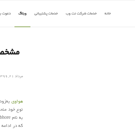
خانه
خدمات شرکت نت وب
خدمات پشتیبانی
وبلاگ
دعوت به
مشخصا
مرداد ۲۱, ۱۳۹۹
هواوی
به‌زود
نوع خود منحص
به نام Sudhanshu Ambhore
که در ادامه ب