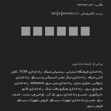
فکس : 44383163
پست الکترونیکی : info[at]netwebco.ir
برخی از خدمات نت وب
راه اندازي فروشگاه اينترنتي
،
پشتیبانی شبکه
،
راه اندازی VOIP
،
کابل
کشی شبکه
،
راه اندازی مرکز تماس الستیکس و سیسکو
،
راه اندازی
لینوکس
،
مجازی سازی
،
راه اندازی میل سرور mdaemon
،
راه اندازی
اکسچنج سرور
،
راه اندازی مایکروسافت لینک
،
راه اندازی اکتیو
دایرکتوری
،
نصب و راه اندازی سرور بک آپ
،
طراحی وب سایت
،
خدمات
سئو
،
نصب و راه اندازی تجهیزات سیسکو
،
فروش تجهیزات سیسکو
،
فروش سرور