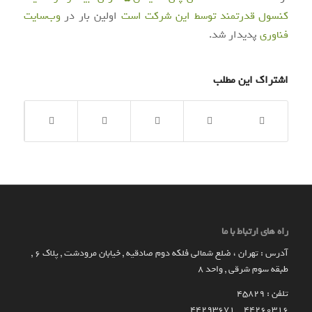
کنسول قدرتمند توسط این شرکت است
اولین بار در
وب‌سایت
فناوری
پدیدار شد.
اشتراک این مطلب
راه های ارتباط با ما
آدرس : تهران ، ضلع شمالی فلکه دوم صادقیه , خیابان مرودشت , پلاک ۶ ,
طبقه سوم شرقی , واحد ۸
تلفن : 45829
۴۴۲۶۰۳۱۶ _ 44293671