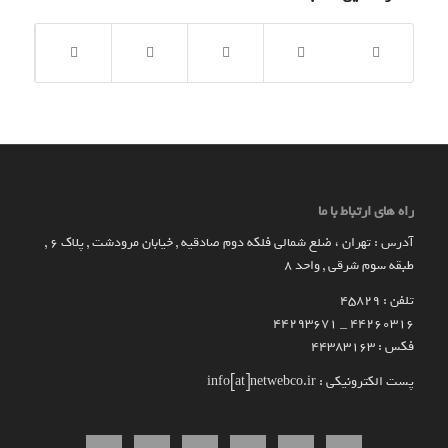
راه های ارتباط با ما
آدرس : تهران ، ضلع شمالی فلکه دوم صادقیه , خیابان مرودشت , پلاک ۶ ,
طبقه سوم شرقی , واحد ۸
تلفن : 45829
۴۴۲۶۰۳۱۶ _ 44293671
فکس : 44383163
پست الکترونیکی : info[at]netwebco.ir