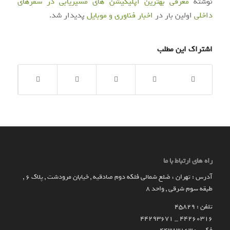
نوشته
معرفی بهترین اپلیکیشن های مسیریابی در سفرهای
داخلی
اولین بار در
اخبار فناوری و موبایل
پدیدار شد.
اشتراک این مطلب
راه های ارتباط با ما
آدرس : تهران ، ضلع شمالی فلکه دوم صادقیه , خیابان مرودشت , پلاک ۶ ,
طبقه سوم شرقی , واحد ۸
تلفن : 45829
۴۴۲۶۰۳۱۶ _ 44293671