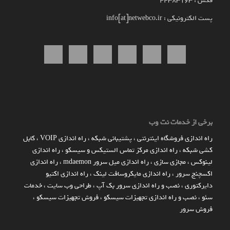
فکس : 44383163
پست الکترونیکی : info[at]netwebco.ir
برخی از خدمات نت وب
راه اندازي فروشگاه اينترنتي
،
پشتیبانی شبکه
،
راه اندازی VOIP
،
کابل
کشی شبکه
،
راه اندازی مرکز تماس الستیکس و سیسکو
،
راه اندازی
لینوکس
،
مجازی سازی
،
راه اندازی میل سرور mdaemon
،
راه اندازی
اکسچنج سرور
،
راه اندازی مایکروسافت لینک
،
راه اندازی اکتیو
دایرکتوری
،
نصب و راه اندازی سرور بک آپ
،
طراحی وب سایت
،
خدمات
سئو
،
نصب و راه اندازی تجهیزات سیسکو
،
فروش تجهیزات سیسکو
،
فروش سرور