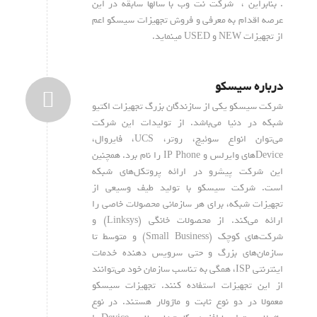
. بنابراین ، شرکت نت وب با سالها سابقه در این
عرصه اقدام به معرفی و فروش تجهیزات سیسکو اعم
از تجهیزات NEW و USED مینماید.
درباره سیسکو
شرکت سیسکو یکی از سازندگان بزرگ تجهیزات اکتیو
شبکه در دنیا می‌باشد. از تولیدات این شرکت
می‌توان انواع سوئیچ، روتر، UCS، فایروال،
Device‌های وایرلس و IP Phone را نام برد. همچنین
این شرکت پیشرو در ارائه پروتکل‌های شبکه
است. شرکت سیسکو با تولید طیف وسیعی از
تجهیزات شبکه، برای هر سازمانی محصولات خاصی را
ارائه می‌کند. از محصولات خانگی (Linksys) و
شرکت‌های کوچک (Small Business) و متوسط تا
سازمان‌های بزرگ و حتی سرویس دهنده خدمات
اینترنتی ISP، همگی به تناسب سازمان خود می‌توانند
از این تجهیزات استفاده کنند. تجهیزات سیسکو
معمولا در دو نوع ثابت و ماژولار هستند. در نوع