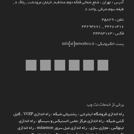
آدرس : تهران ، ضلع شمالی فلکه دوم صادقیه , خیابان مرودشت , پلاک ۶ ,
طبقه سوم شرقی , واحد ۸
تلفن : 45829
۴۴۲۶۰۳۱۶ _ 44293671
فکس : 44383163
پست الکترونیکی : info[at]netwebco.ir
برخی از خدمات نت وب
راه اندازي فروشگاه اينترنتي
،
پشتیبانی شبکه
،
راه اندازی VOIP
،
کابل
کشی شبکه
،
راه اندازی مرکز تماس الستیکس و سیسکو
،
راه اندازی
لینوکس
،
مجازی سازی
،
راه اندازی میل سرور mdaemon
،
راه اندازی