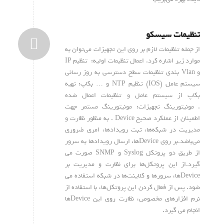
تنظیمات سیسکو
از جمله تنظیمات لازم بر روی این تجهیزات می‌توان به
موارد زیر اشاره کرد. اعمال تنظیمات اولیه: تنظیم IP
و Vlan بندی تنظیمات سطح دسترسی به روز رسانی
سیستم عامل (IOS) تنظیم NTP و … بکاپ: تهیه
بکاپ از سیستم عامل و تنظیمات اعمال شده
. مونیتورینگ تجهیزات: مونیتورینگ مستمر جهت
اطمینان از عملکرد صحیح Device . به منظور نظارت و
مدیریت در شبکه‌ها، ثبت رویدادها، امری ضروری
می‌باشد.بر روی Device‌ها، ارسال رویدادها به سرور
از طریق دو پروتکل Syslog و SNMP صورت می
گیرد.از این پروتکل‌ها برای نظارت و مدیریت بر
Device‌ها، سرورها و کلاینت‌ها در شبکه‌ استفاده می
شود. پس از فعال کردن این پروتکل‌ها، با استفاده از
نرم افزار‌های مخصوص، نظارت روی این Device‌‌ها
انجام می گیرد.