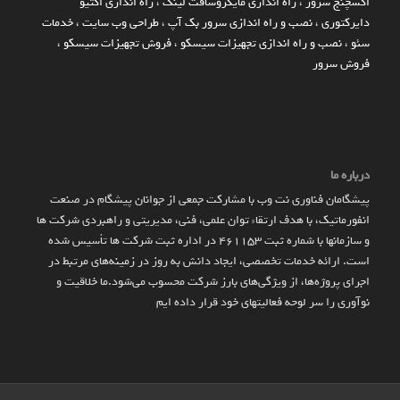
اکسچنج سرور
،
راه اندازی مایکروسافت لینک
،
راه اندازی اکتیو
دایرکتوری
،
نصب و راه اندازی سرور بک آپ
،
طراحی وب سایت
،
خدمات
سئو
،
نصب و راه اندازی تجهیزات سیسکو
،
فروش تجهیزات سیسکو
،
فروش سرور
درباره ما
پیشگامان فناوری نت وب با مشارکت جمعی از جوانان پیشگام در صنعت
انفورماتیک، با هدف ارتقاء توان علمی، فنی، مدیریتی و راهبردی شرکت ها
و سازمان­ها با شماره ثبت 461153 در اداره ثبت شرکت ها تأسیس شده
است. ارائه خدمات تخصصی، ایجاد دانش به‌ روز در زمینه‌های مرتبط در
اجرای پروژه‌ها، از ویژگی‌های بارز شرکت محسوب می‌شود.ما خلاقیت و
نوآوری را سر لوحه فعالیتهای خود قرار داده ایم