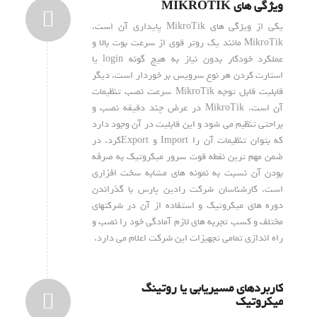
ویژگی های MIKROTIK
یکی از ویژگی های MikroTik پایداری آن است.
MikroTik مانند یک روتر قوی از سرعت بوت بالا و
عملکرد خودکار بدون نیاز به هیچ گونه login یا
استارت کردن هر نوع سرویس بر خوردار است. دیگر
قابلیت قابل توجه MikroTik سرعت نصب تنظیمات
آن است. MikroTik در عرض چند دقیقه نصب و
براحتی تنظیم می شود و این قابلیت در آن وجود دارد
که بتوان تنظیمات آن را Import و Exportکرد. در
ضمن مهم ترین نقطه قوت سرور میکروتیک به صرفه
بودن آن نسبت به نمونه های مشابه سخت افزاری
است. کارشناسان شرکت رادین پارس با گذراندن
دوره های میکروتیک و استفاده از آن در شرکتهای
مختلف و کسب تجربه های لازم آمادگی خود را نصب و
راه اندازی تمامی تجهیزات این شرکت اعلام می دارد.
کاربردهای مسیریابی یا روتینگ
میکروتیک