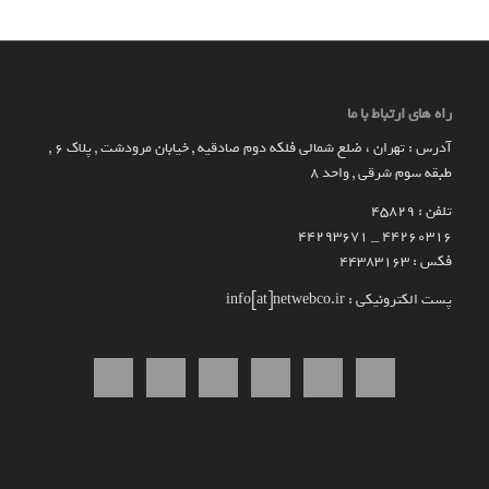
راه های ارتباط با ما
آدرس : تهران ، ضلع شمالی فلکه دوم صادقیه , خیابان مرودشت , پلاک ۶ ,
طبقه سوم شرقی , واحد ۸
تلفن : 45829
۴۴۲۶۰۳۱۶ _ 44293671
فکس : 44383163
پست الکترونیکی : info[at]netwebco.ir