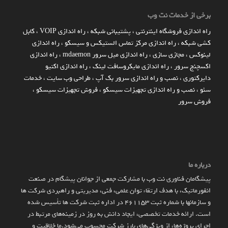
برخی از خدمات نت وب
راه اندازي فروشگاه اينترنتي
،
پشتیبانی شبکه
،
راه اندازی VOIP
،
کابل
کشی شبکه
،
راه اندازی مرکز تماس الستیکس و سیسکو
،
راه اندازی
لینوکس
،
مجازی سازی
،
راه اندازی میل سرور mdaemon
،
راه اندازی
اکسچنج سرور
،
راه اندازی مایکروسافت لینک
،
راه اندازی اکتیو
دایرکتوری
،
نصب و راه اندازی سرور بک آپ
،
طراحی وب سایت
،
خدمات
سئو
،
نصب و راه اندازی تجهیزات سیسکو
،
فروش تجهیزات سیسکو
،
فروش سرور
درباره ما
پیشگامان فناوری نت وب با مشارکت جمعی از جوانان پیشگام در صنعت
انفورماتیک، با هدف ارتقاء توان علمی، فنی، مدیریتی و راهبردی شرکت ها
و سازمان­ها با شماره ثبت 461153 در اداره ثبت شرکت ها تأسیس شده
است. ارائه خدمات تخصصی، ایجاد دانش به‌ روز در زمینه‌های مرتبط در
اجرای پروژه‌ها، از ویژگی‌های بارز شرکت محسوب می‌شود.ما خلاقیت و