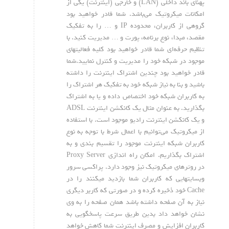
پهنای باند داخلی (LAN) و خارجی (اینترنت) یکی از
امکانات میکروتیک می‌باشد. شما قادر خواهید بود
گروهی از کاربران، محدوده IP و … را به تفکیک
مقصد، مبدا، نوع برنامه، پورت و … مدیریت کنید. با
تنظیم حرفه‌ای شما قادر خواهید بود کلیه فعالیتهای
موجود در شبکه خود را مدیریت و کنترل نمایید.شما
قادر خواهید بود چندین اشتراک اینترنت را داشته
باشید و بنا به نیاز شبکه خود به تفکیک هر اشتراک را
به کاربران شبکه خود اختصاص داده و یا به اشتراک
بگذارید. به عنوان مثال یک کانکشن اینترنت ADSL
و یک کانکشن اینترنت رادیو موجود است. با استفاده
از میکروتیک می‌توانیم با اعمال شرط با توجه به نوع
کاربران شبکه اینترنت موجود را تقسیم بندی و به
اشتراک بگذاریم. امکان راه اندازی Proxy Server
در روترهای میکروتیک نیز وجود دارد. پراکسی سرور
وبسایتهایی که کاربران شما بازدید میکنند را در
Cache خود ذخیره کرده و در صورتی که کاربر دیگری
نیاز به آن صفحه داشته باشد همان صفحه را به وی
نشان خواهد داد بدین طریق سرعت پاسخگویی به
کاربران افزایش و مصرف اینترنت شما کاهش خواهد