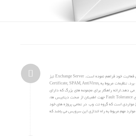
نیز به عنوان یکی از شرکتهای فعال در زمینه فناوری اطلاعات امکان نصب و راه اندازی و انجام تنظیمات مربوط به آن را برای مشتریان خود از همان ابتدای فعالیت خود فراهم نموده است. Exchange Server نیز
همانند سایر سرویس ها نیاز به تحلیل و بررسی و تنظیمات بسیار مهم، قبل و بعد از نصب دارد که با انجام دقیق آنها می توان از یک سرویس خوب در شبکه بهره برد. تنظیمات مربوط به Certificate, SPAM, AntiVirus,
و امن را در اختیار مجموعه قرار می دهد.ارائه راهکار برای مجموعه های بزرگ که دارای
کاربران زیادی هستند. راهکارهای High Availability جهت اطمینان خاطر داشتن از اینکه سرویس ارسال و دریافت ایمیل همیشه آنلاین خواهد بود، راهکارهای Fault Tolerance جهت اطمینان از صحت دیتابیس ها،
ئ مواردی است که گروه نت وب در تمامی پروژه های خود
 موارد مهم مربوط به راه اندازی این سرویس می باشد که