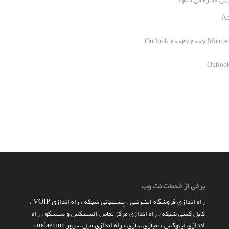
ش اشاره می کنم :
برخی از خدمات نت وب
راه اندازي فروشگاه اينترنتي
،
پشتیبانی شبکه
،
راه اندازی VOIP
،
کابل کشی شبکه
،
راه اندازی مرکز تماس الستیکس و سیسکو
،
راه
اندازی لینوکس
،
مجازی سازی
،
راه اندازی میل سرور mdaemon
،