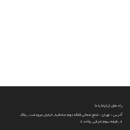
راه های ارتباط با ما
آدرس : تهران ، ضلع شمالی فلکه دوم صادقیه , خیابان مرودشت , پلاک
۶ , طبقه سوم شرقی , واحد ۸