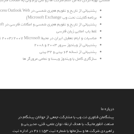
شمسی تهیه کردن که من اسم شرکت ها رو نمی برم ولی به امکانات فارسی
پشتیبانی از تاریخ و تقویم هجری شمسی در Access Outlook Web
برنامه کلاینت تحت وب Microsoft Exchange)
پشتیبانی از تاریخ و تقویم هجری شمسی و امکانات فارسی در Outlook 2003/2007 Microsoft
غلط یاب املایی زبان فارسی
مناسبات و ایام تعطیل ایران در محیط Outlook 2003/2007 Microsoft
پشتیبانی از ویندوز سرور ۲۰۰۳ و ۲۰۰۸
پشتیبانی از نسخه ۶۴ بیتی و ۳۲ بیتی
سازگاری کامل با ویندوز ویستا و تمامی مرورگر ها
درباره ما
پیشگامان فناوری نت وب با مشارکت جمعی از جوانان پیشگام در
صنعت انفورماتیک، با هدف ارتقاء توان علمی، فنی، مدیریتی و
راهبردی شرکت ها و سازمان­ها با شماره ثبت 461153 در اداره ثبت