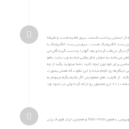
و همونجور که از اسمش پیداست قسمت سرور قضیه هست و طبیعتا
 همون پست الکترونیک هست ، سرویس پست الکترونیک یا
سرویس دهنده ایمیل در واقع یک نرم افزار کاربردی هست که ایمیل ها را از سرویس گیرنده های ایمیل ( Client) و یا سرورهای پست الکترونیک (Mail Server) دیگر دریافت کرده و بعد آنها را به دست گیرندگان می
باطی می باشد.به عنوان مثال وقتی شما به وب سایت یاهو
صی برای خودتون ایجاد کنید ، شما میتونید بگید از چه
ی اینکارها رو انجام میده با این تفاوت که همش بصورت
نه . از قابلیت های معمولیش اگر بخایم بگیم میتونم به
تاریخ و تقویم و زمانبندی کار ها اشاره کنم که هم توسط برنامه های کلاینت مثل Outlook قابل دسترسی هستن و هم از طریق وب . مایکروسافت در حال حاضر نسخه ۲۰۱۰ این محصول رو ارائه کرده ولی در حدود ۱۵
۱٫ امنیت درمقابل هرزنامه ها و ویروس ها ( Viruses & Spams) : در نسخه ۲۰۰۷ و بعد این برنامه امکانات درونی مقابله با هرزنامه ها یا اسپم ها و ابزار های ضد ویروس یا همون Anti-virus و همچنین ابزار قوی ف ی ل