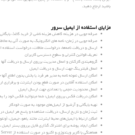
باشید ارجاع دهید.
مزایای استفاده از ایمیل سرور
صرفه جویی در هزینه: کاهش هزینه ناشی از خرید کاغذ، بایگانی
صرفه جویی در زمان: نامه های الکترونیک به صورت آنی به مخاطب
ارسال و دریافت نامه‌ها، درخواست ملاقات، درخواست استفاده ا
تعریف قوانین کنترلی و سطوح دسترسی کاربران
گروهبندی کارکنان و اعمال مدیریت برروی ارسال و دریافت آنها
اعمال فیلترینگ جهت ارسال و دریافت ایمیل
امکان ارسال نمونه نامه به مدیر هر فرد یا بخش بدون اطلاع آنها
امکان استفاده آفلاین در صورت قطع بودن اینترنت و برقراری ارت
اعمال محدودیت حجمی یا تعدادی جهت ارسال ایمیل
امکان دریافت فکس برروی ایمیل: شما میتوانید فکس خود را به
تهیه بایگانی و آرشیو از ایمیل‌های موجود به صورت خودکار
ثبت زمان و تاریخ ارسال، دریافت، مشاهده و پاسخ هر ایمیل د
امکان ارتباط با ایمیل‌های محیط اینترنت مانند یاهو، جیمیل، ا
امکان ایجاد پوشه برای اشتراک گذاری فایل برروی بستر ایمیل 
هماهنگی با کاربر ویندوزی و اکتیو در صورت استفاده از Exchange Server