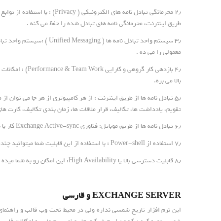
طریق اینترنت، محرمانگی نامه های تبادل شده را حفظ می کنه .
۳٫ سیستم واحد تبادل نامه
معمولی را می ده .
۴٫ بازدهی کار گ
بالا می بره.
۵٫ تبادل نامه ها از طریق اینترنت : از هر کامپیوتری از هر جا می توا
تقویم، یادداشت ها، تکالیف، قرار ملاقات ها، زمان بندی تکالیف، کارت های ویزیت و… د
۶٫ تبادل نامه ها از طریق موبایل: فناوری Exchange Active-sync کار با نامه ها و تقویم از طریق دستگاه های موبایل را آسان می سازد و همچنین امنیت تبادل اطلاعات و تراز دسترسی را کنترل می کند.
۷٫ استفاده از Power-shell : با استفاده از این قابلیت شما میتوانید چندین عملیات را بصورت همزمان در قالب یک Script در آورده و همزمان اجرا کنید.
۸٫ قابلیت دسترسی بالا یا High Availability: این امکان رو به شما میده که چندین سرور بصورت پشتیبان داشته باشید تا در صورت بروز مشکل برا هر کدوم سرور بعدی وارد کار بشه .
EXCHANGE SERVER و قارسی
این نرم افزار تاریخ شمسی نداره ولی در محیط تحت وب قالب و راهنما