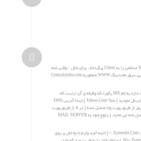
DNS به معنای Domain Name Server می باشد که آدرسهایی مانند Ns1.x.com و … دارد. وظیفه ی DNS آن است که آدرس آی پی منسوب به Sub-domain مشخص را به Client برگرداند. برای مثال – وقتی شما
تایپ می کنید Centralclubs.com سیستم ابتدا شما را به Name Server منسوب به آن یعنی ns1.tabasheer.com. معرفی می کند و سپس از آن سرور آدرس آی پی سرور هاستینگ WWW متعلق به Centralclubs.com
در خود DNS این نوع از اطلاعات تحت عناوین متفاوتی ذخیره می شوند – که به نوع بالا که توضیح داده شد A رکورد یا A RECORD می گویند. نوع دیگری نیز وجود دارد به نام MX رکورد که وظیفه ی آن اینست که
ایمیل ارسال می نمایید – سرور ایمیل منسوب به جایی که شما از آن ایمیل ارسال نمودید ( مثلا” Yahoo.Com ) ابتدا آدرس DNS
منسوب به MHDsoft.Com را استخراج می کند و سپس از آن MX را درخواست می کند و مثلا” عدد ۱۲۷٫۰٫۰٫۱ را بر می گرداند. سپس میل سرور یاهو به آن سرور از طریق پورت ۲۵ متصل شده ( در A از طریق پورت
۸۰ معمولا” متصل می شود ) و سپس با دستور EHLO YAHOO.COM و یا در برخی از سرورها با Changing mode به HELO YAHOO.COM شروع به ارسال ایمیل شما می نماید. ( رجوع شود به MAIL SERVER
راه اندازی Name Server و E-mail server کار چندان مشکلی نمی باشد – اما در اینترنت چندین سایت هستند که DNS رایگان در اختیار شما قرار می دهند مانند Zoneedit.Com – ( البته امید وارم تا به حال بر روی
ایران بسته نشده باشد ) – و با استفاده از چنین سایتهایی شما می توانید MX رکورد جدیدی را تعریف نمایید و با تنظیم یکی از NS های دامینتان به مثلا” Ns1.Zoneedit.com ایمیلهای خود را به هر سروری که مایل