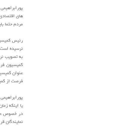
پورابراهیمی 
های اقتصادی،
مردم حتما با
رئیس کمیسیو
نرسیده است 
به تصویب نرس
کمیسیون فره
عنوان کمیسیو
فرصت از کمی
یا اینکه زما
در خصوص طرح
نمایندگان قر