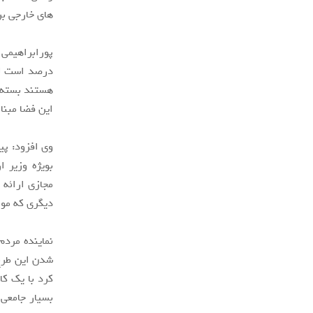
های خارجی بر
پورابراهیمی
درصد است لذا
هستند بسته ش
این فضا مبنا 
وی افزود: پی
بویژه وزیر ا
دیگری که مور
شدن این طرح 
بسیار جامعی 