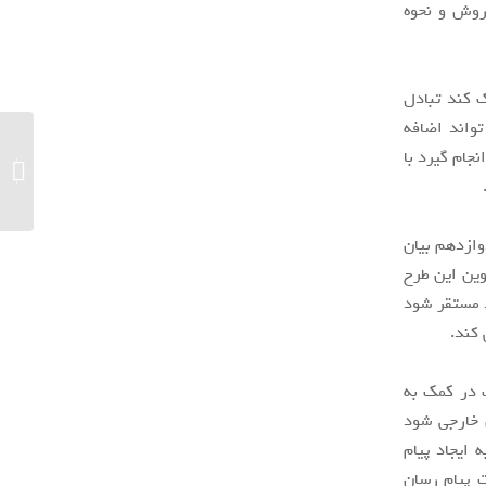
روش و نحوه
 کند تبادل
تواند اضافه
جام گیرد با
«زوم» ب
حملات هکری ۸۵ میلیون 
ازدهم بیان
وین این طرح
د مستقر شود
 کند.
 در کمک به
ی خارجی شود
 ایجاد پیام
 پیام رسان