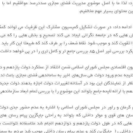
د: لذا ما با اصل موضوع مدیریت فضای مجازی صددرصد موافقیم اما با 
ن محتوای بسیار مهم مخالفیم.
 ادامه داد: در صورت تشکیل کمیسیون مشترک این ظرفیت می تواند کمک
 هایی که در جامعه نگرانی ایجاد می کند تصحیح و بخش هایی را که می 
 تقویت کند و موجب شود نقاط ضعف را بر طرف کند که طبیعتا این کار باید ان
 ۸۵ بررسی جامع تر و کامل تری را در پی خواهد داشت.
ن اقتصادی مجلس شورای اسلامی ضمن انتقاد از عملکرد دولت یازدهم و دو
نتیجه عدم ورود دولت طی سال‌های اخیر به ساماندهی فضای مجازی باعث تد
ظار از نمایندگان این بود در آستانه تغییرات دولت اجازه بدهند دولت جدی
 با ارائه لایحه جامع بتواند این موضوع را با بررسی تمام ابعاد سازماندهی
م کرمان و راور در مجلس شورای اسلامی با اشاره به عدم حضور جدی دولت
سان های قوی و موثر داخلی که بتواند به راحتی جایگزین پیام رسان ها
هایی که در طول دولت یازدهم و دوازدهم انجام شد متاسفانه نتوانست به
داخلی را جایگزین کند و عدم پیام رسان داخلی موجب شد مردم به سمت