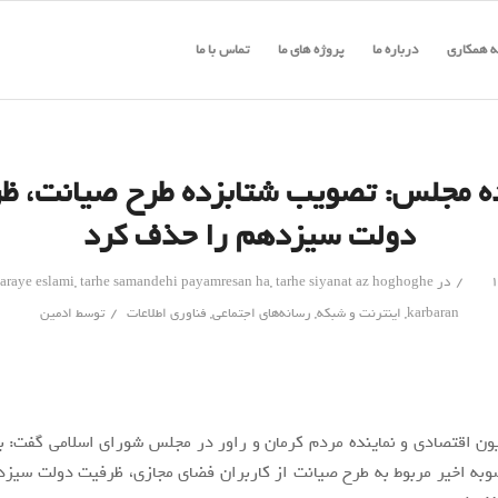
 همکاری
درباره ما
پروژه های ما
تماس با ما
ده مجلس: تصویب شتابزده طرح صیانت، ظ
دولت سیزدهم را حذف کرد
/
در
tarhe siyanat az hoghoghe
,
tarhe samandehi payamresan ha
,
araye eslami
/
karbaran
,
اینترنت و شبکه
,
رسانه‌های اجتماعی
,
فناوری اطلاعات
توسط
ادمین
 اقتصادی و نماینده مردم کرمان و راور در مجلس شورای اسلامی گفت: ب
ه اخیر مربوط به طرح صیانت از کاربران فضای مجازی، ظرفیت دولت سیزد