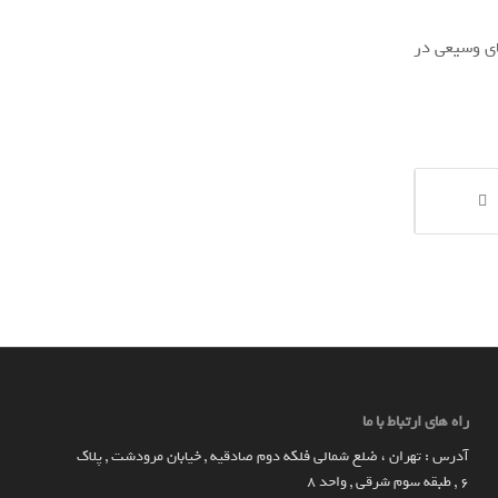
ای وسیعی در
راه های ارتباط با ما
آدرس : تهران ، ضلع شمالی فلکه دوم صادقیه , خیابان مرودشت , پلاک
۶ , طبقه سوم شرقی , واحد ۸