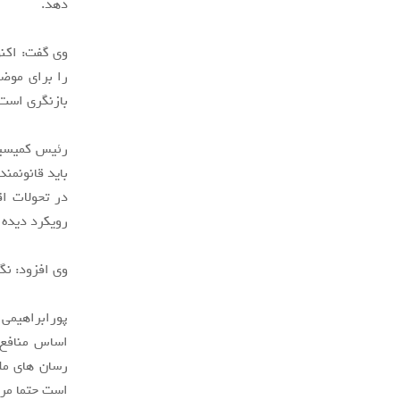
دهد.
وی گفت: اکنو
را برای موضو
بازنگری است
رئیس کمیسیو
باید قانونمن
در تحولات اق
رویکرد دیده 
وی افزود: نگ
پورابراهیمی ب
اساس منافع 
رسان های ملی
است حتما مرد