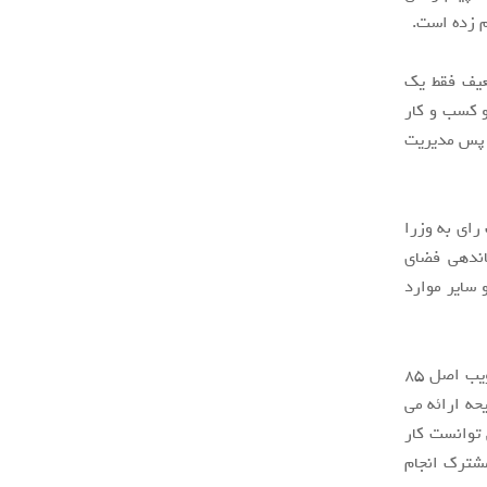
م زده است.
عیف فقط یک
و کسب و کار
ت پس مدیریت
رای به وزرا
ماندهی فضای
ائه شود ضمن اینکه اگر لایحه از طرف دولت ارائه شود مغایرت های اصل ۷۵ و سایر موارد
نماینده مردم کرمان و راور در مجلس باراشاره به اقدام شتابزده مجلس در خصوص تصویب اصل ۸۵
حه ارائه می
 نمی شد می توانست کار
مشترک انجام