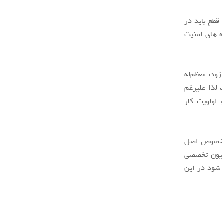
قطع باید در
 های امنیت
ود: معظم‌له
لذا علیرغم
اولویت کار
ر خصوص اصل
د یک کمیسیون تخصصی
شود در این