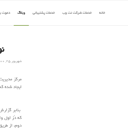
خانه
خدمات شرکت نت وب
خدمات پشتیبانی
وبلاگ
دعوت به
نو
شهریور ۲۵, ۱۴۰۰
مرکز مدیریت 
ایجاد شده که افراد 
بنابر گزارش 
که دُز اول وا
دوم، از طریق سامانه salamat.gov.ir محل، تاریخ و ساعت 