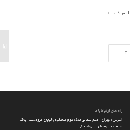
ا مراکزی را
نوروگرین
راه های ارتباط با ما
آدرس : تهران ، ضلع شمالی فلکه دوم صادقیه , خیابان مرودشت , پلاک
۶ , طبقه سوم شرقی , واحد ۸