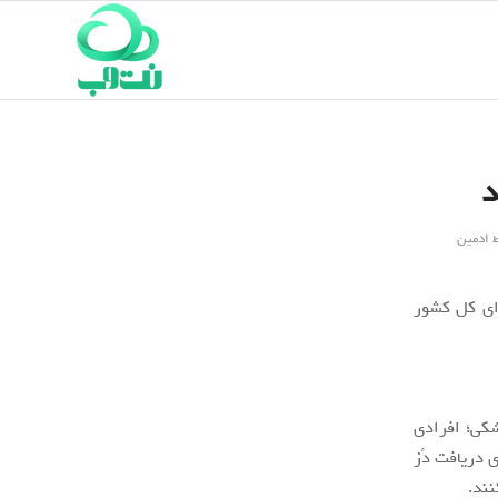
د
ط
ادمین
رای کل کشور
شکی؛ افرادی
ی دریافت دُز